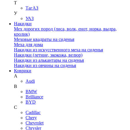
Т
ТагАЗ
У
УАЗ
Накидки
Мех дорогих пород (лиса, волк, енот, норка, выдра,
кролик)
Меховые квадраты на сиденья
Меха для дома
Накидки из искусственного меха на сиденья
Накидки (летние, экокожа, велюр)
Накидки из алькантары на сиденья
Накидки из овчины на сиденья
Коврики
A
Audi
B
BMW
Brilliance
BYD
C
Cadillac
Chery
Chevrolet
Chrysler