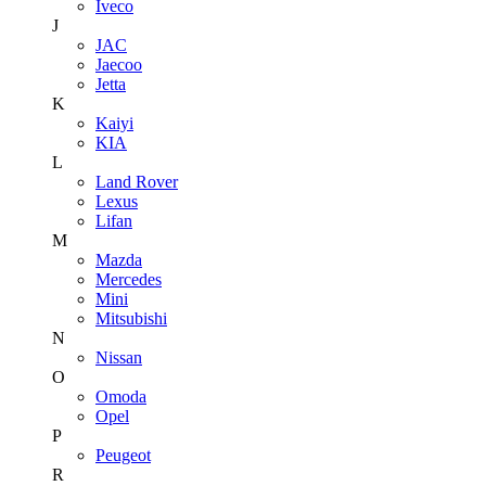
Iveco
J
JAC
Jaecoo
Jetta
K
Kaiyi
KIA
L
Land Rover
Lexus
Lifan
M
Mazda
Mercedes
Mini
Mitsubishi
N
Nissan
O
Omoda
Opel
P
Peugeot
R