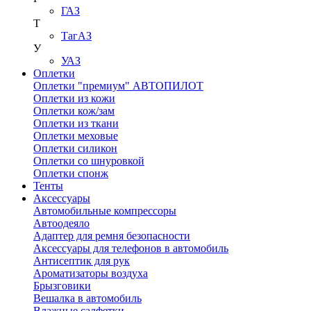
ГАЗ
Т
ТагАЗ
У
УАЗ
Оплетки
Оплетки "премиум" АВТОПИЛОТ
Оплетки из кожи
Оплетки кож/зам
Оплетки из ткани
Оплетки меховые
Оплетки силикон
Оплетки со шнуровкой
Оплетки спонж
Тенты
Аксессуары
Автомобильные компрессоры
Автоодеяло
Адаптер для ремня безопасности
Аксессуары для телефонов в автомобиль
Антисептик для рук
Ароматизаторы воздуха
Брызговики
Вешалка в автомобиль
Влажные салфетки