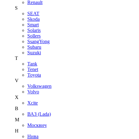
Renault
S
SEAT
Skoda
Smart
Solaris
Sollers
SsangYong
Subaru
Suzuki
T
Tank
Tenet
Toyota
V
Volkswagen
Volvo
X
Xcite
В
ВАЗ (Lada)
М
Москвич
Н
Нива