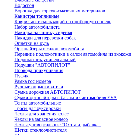
Водосгон
Воронка для горюче-смазочных материалов
Канистры топливные
Коврик антискользящий на приборную панель
Набор автомобилиста
Накидка на спинку сиденья
Накидки для перевозки собак
Оплетки на руль
Органайзеры в салон автомобиля
Передние подлокотники в салон автомобиля из экокожи
Подлокотник универсальный
Подушки "АВТОПИЛОТ"
Провода прикуривания
Пуфик
Рамка гос-номера
Ручные опрыскиватели
Сумка дорожная АВТОПИЛОТ
Сумки-органайзеры в багажник автомобиля EVA
Тенты автомобильные
Тросы для буксировки
Чехлы для хранения колес
Чехлы на запасное колесо
Чехлы универсальные "Охота и рыбалка"
Щетки стеклоочистителя