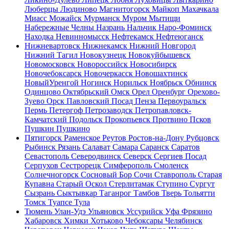
Люберцы
Людиново
Магнитогорск
Майкоп
Махачкала
Миасс
Можайск
Мурманск
Муром
Мытищи
Набережные Челны
Назрань
Нальчик
Наро-Фоминск
Находка
Невинномысск
Нефтекамск
Нефтеюганск
Нижневартовск
Нижнекамск
Нижний Новгород
Нижний Тагил
Новокузнецк
Новокуйбышевск
Новомосковск
Новороссийск
Новосибирск
Новочебоксарск
Новочеркасск
Новошахтинск
НовыйУренгой
Ногинск
Норильск
Ноябрьск
Обнинск
Одинцово
Октябрьский
Омск
Орел
Оренбург
Орехово-
Зуево
Орск
Павловский Посад
Пенза
Первоуральск
Пермь
Петергоф
Петрозаводск
Петропавловск-
Камчатский
Подольск
Прокопьевск
Протвино
Псков
Пушкин
Пушкино
Пятигорск
Раменское
Реутов
Ростов-на-Дону
Рубцовск
Рыбинск
Рязань
Салават
Самара
Саранск
Саратов
Севастополь
Северодвинск
Северск
Сергиев Посад
Серпухов
Сестрорецк
Симферополь
Смоленск
Солнечногорск
Сосновый Бор
Сочи
Ставрополь
Старая
Купавна
Старый Оскол
Стерлитамак
Ступино
Сургут
Сызрань
Сыктывкар
Таганрог
Тамбов
Тверь
Тольятти
Томск
Туапсе
Тула
Тюмень
Улан-Удэ
Ульяновск
Уссурийск
Уфа
Фрязино
Хабаровск
Химки
Хотьково
Чебоксары
Челябинск