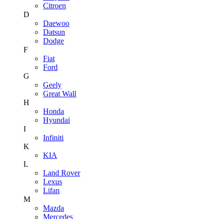
Citroen
D
Daewoo
Datsun
Dodge
F
Fiat
Ford
G
Geely
Great Wall
H
Honda
Hyundai
I
Infiniti
K
KIA
L
Land Rover
Lexus
Lifan
M
Mazda
Mercedes