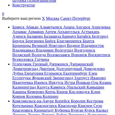
Шторка солнцезащитная
Конструктор
0
Выберите ваш регион
X
Москва
Санкт-Петербург
Брянск
Абакан
Альметьевск
Анапа
Ангарск
Апрелевка
Арзамас
Армавир
Артем
Архангельск
Астрахань
Ачинск
Балаково
Балашиха
Барнаул
Батайск
Белгород
Бердск
Березники
Бийск
Благовещенск
Братск
Бронницы
Великий Новгород
Видное
Владивосток
Владикавказ
Владимир
Волгоград
Волгодонск
Волжский
Вологда
Волоколамск
Воронеж
Воскресенск
Всеволожск
Гатчина
Геленджик
Грозный
Дзержинск
Дзержинский
Димитровград
Дмитров
Долгопрудный
Домодедово
Дубна
Евпатория
Егорьевск
Екатеринбург
Елец
Ессентуки
Жуковский
Звенигород
Златоуст
Иваново
Ивантеевка
Ижевск
Иркутск
Истра
Йошкар-Ола
Казань
Калининград
Калуга
Каменск-Уральский
Камышин
Кашира
Кемерово
Керчь
Киров
Кисловодск
Клин
Ковров
Коломна
Колпино
Комсомольск-на-Амуре
Копейск
Королев
Кострома
Котельники
Красногорск
Краснодар
Красное Село
Красноярск
Кронштадт
Кубинка
Курган
Курск
Кызыл
Ликино-Дулево
Липецк
Лобня
Луховицы
Лыткарино