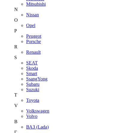
Mitsubishi
N
Nissan
O
Opel
P
Peugeot
Porsche
R
Renault
S
SEAT
Skoda
Smart
SsangYong
Subaru
Suzuki
T
Toyota
V
Volkswagen
Volvo
В
ВАЗ (Lada)
Г