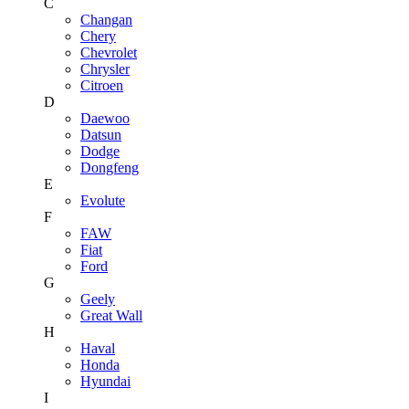
C
Changan
Chery
Chevrolet
Chrysler
Citroen
D
Daewoo
Datsun
Dodge
Dongfeng
E
Evolute
F
FAW
Fiat
Ford
G
Geely
Great Wall
H
Haval
Honda
Hyundai
I