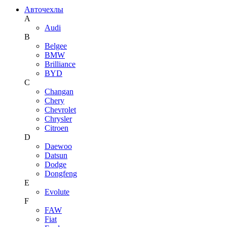
Авточехлы
A
Audi
B
Belgee
BMW
Brilliance
BYD
C
Changan
Chery
Chevrolet
Chrysler
Citroen
D
Daewoo
Datsun
Dodge
Dongfeng
E
Evolute
F
FAW
Fiat