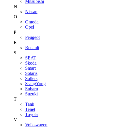
Mitsubishi
N
Nissan
O
Omoda
Opel
P
Peugeot
R
Renault
S
SEAT
Skoda
Smart
Solaris
Sollers
SsangYong
Subaru
Suzuki
T
Tank
Tenet
Toyota
V
Volkswagen