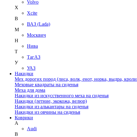
Volvo
X
Xcite
В
ВАЗ (Lada)
М
Москвич
Н
Нива
Т
ТагАЗ
У
УАЗ
Накидки
Мех дорогих пород (лиса, волк, енот, норка, выдра, кроли
Меховые квадраты на сиденья
Меха для дома
Накидки из искусственного меха на сиденья
Накидки (летние, экокожа, велюр)
Накидки из алькантары на сиденья
Накидки из овчины на сиденья
Коврики
A
Audi
B