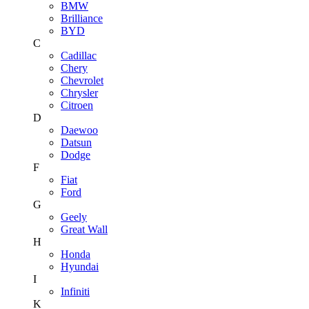
BMW
Brilliance
BYD
C
Cadillac
Chery
Chevrolet
Chrysler
Citroen
D
Daewoo
Datsun
Dodge
F
Fiat
Ford
G
Geely
Great Wall
H
Honda
Hyundai
I
Infiniti
K