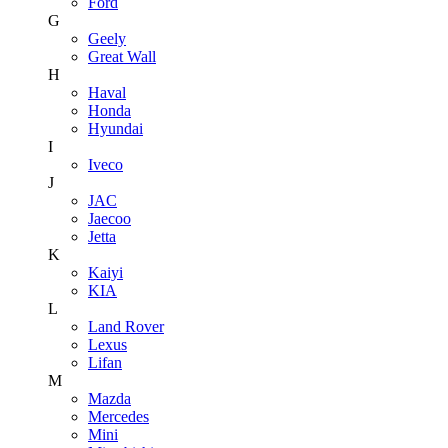
Ford
G
Geely
Great Wall
H
Haval
Honda
Hyundai
I
Iveco
J
JAC
Jaecoo
Jetta
K
Kaiyi
KIA
L
Land Rover
Lexus
Lifan
M
Mazda
Mercedes
Mini