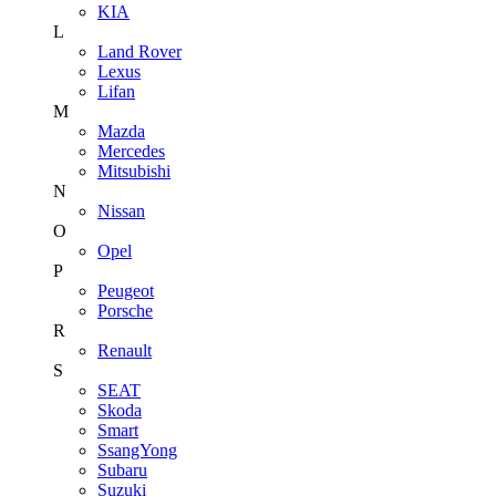
KIA
L
Land Rover
Lexus
Lifan
M
Mazda
Mercedes
Mitsubishi
N
Nissan
O
Opel
P
Peugeot
Porsche
R
Renault
S
SEAT
Skoda
Smart
SsangYong
Subaru
Suzuki