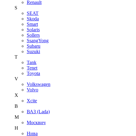
Renault
S
SEAT
Skoda
Smart
Solaris
Sollers
SsangYong
Subaru
Suzuki
T
Tank
Tenet
Toyota
V
Volkswagen
Volvo
X
Xcite
В
ВАЗ (Lada)
М
Москвич
Н
Нива