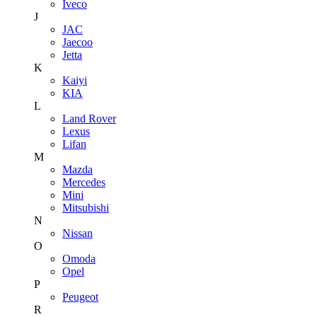
Iveco
J
JAC
Jaecoo
Jetta
K
Kaiyi
KIA
L
Land Rover
Lexus
Lifan
M
Mazda
Mercedes
Mini
Mitsubishi
N
Nissan
O
Omoda
Opel
P
Peugeot
R