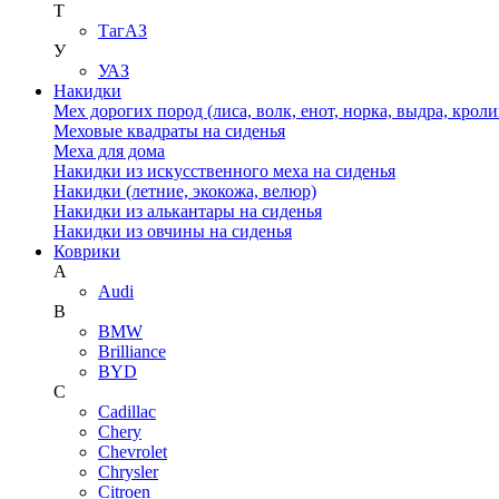
Т
ТагАЗ
У
УАЗ
Накидки
Мех дорогих пород (лиса, волк, енот, норка, выдра, кроли
Меховые квадраты на сиденья
Меха для дома
Накидки из искусственного меха на сиденья
Накидки (летние, экокожа, велюр)
Накидки из алькантары на сиденья
Накидки из овчины на сиденья
Коврики
A
Audi
B
BMW
Brilliance
BYD
C
Cadillac
Chery
Chevrolet
Chrysler
Citroen