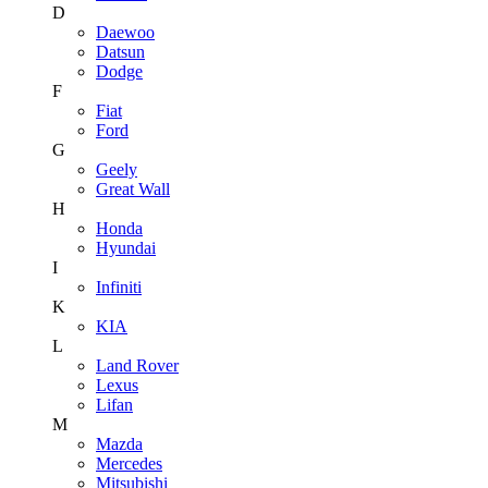
D
Daewoo
Datsun
Dodge
F
Fiat
Ford
G
Geely
Great Wall
H
Honda
Hyundai
I
Infiniti
K
KIA
L
Land Rover
Lexus
Lifan
M
Mazda
Mercedes
Mitsubishi