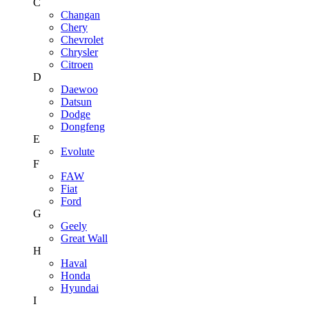
C
Changan
Chery
Chevrolet
Chrysler
Citroen
D
Daewoo
Datsun
Dodge
Dongfeng
E
Evolute
F
FAW
Fiat
Ford
G
Geely
Great Wall
H
Haval
Honda
Hyundai
I