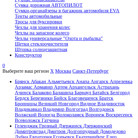
Сумка дорожная АВТОПИЛОТ
Сумки-органайзеры в багажник автомобиля EVA
Тенты автомобильные
Тросы для буксировки
Чехлы для хранения колес
Чехлы на запасное колесо
Чехлы универсальные "Охота и рыбалка"
Щетки стеклоочистителя
Шторка солнцезащитная
Конструктор
0
Выберите ваш регион
X
Москва
Санкт-Петербург
Брянск
Абакан
Альметьевск
Анапа
Ангарск
Апрелевка
Арзамас
Армавир
Артем
Архангельск
Астрахань
Ачинск
Балаково
Балашиха
Барнаул
Батайск
Белгород
Бердск
Березники
Бийск
Благовещенск
Братск
Бронницы
Великий Новгород
Видное
Владивосток
Владикавказ
Владимир
Волгоград
Волгодонск
Волжский
Вологда
Волоколамск
Воронеж
Воскресенск
Всеволожск
Гатчина
Геленджик
Грозный
Дзержинск
Дзержинский
Димитровград
Дмитров
Долгопрудный
Домодедово
Дубна
Евпатория
Егорьевск
Екатеринбург
Елец