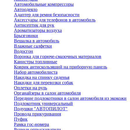
Автомобильные компрессоры
Автоодеяло
Адаптер для ремня безопасности
Аксессуары для телефонов в автомобиль
Антисептик для рук
Ароматизаторы воздуха
Брызговики
Вешалка в автомобиль
Влажные салфетки
Водосгон
Воронка для горюче-смазочных материалов
Канистры топливные
Коврик антискользящий на приборную панель
Набор автомобилиста
Накидка на спинку сиденья
Накидки для перевозки собак
Оплетки на руль
Органайзеры в салон автомобиля
Передние подлокотники в салон автомобиля из экокожи
Подлокотник универсальный
Подушки "АВТОПИЛОТ"
Провода прикуривания
Пуфик
Рамка гос-номера
Ручные опрыскиватели