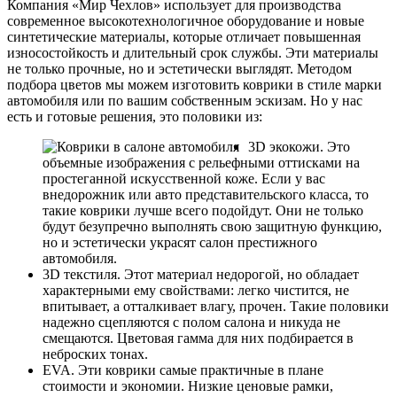
Компания «Мир Чехлов» использует для производства
современное высокотехнологичное оборудование и новые
синтетические материалы, которые отличает повышенная
износостойкость и длительный срок службы. Эти материалы
не только прочные, но и эстетически выглядят. Методом
подбора цветов мы можем изготовить коврики в стиле марки
автомобиля или по вашим собственным эскизам. Но у нас
есть и готовые решения, это половики из:
3D экокожи. Это
объемные изображения с рельефными оттисками на
простеганной искусственной коже. Если у вас
внедорожник или авто представительского класса, то
такие коврики лучше всего подойдут. Они не только
будут безупречно выполнять свою защитную функцию,
но и эстетически украсят салон престижного
автомобиля.
3D текстиля. Этот материал недорогой, но обладает
характерными ему свойствами: легко чистится, не
впитывает, а отталкивает влагу, прочен. Такие половики
надежно сцепляются с полом салона и никуда не
смещаются. Цветовая гамма для них подбирается в
неброских тонах.
EVA. Эти коврики самые практичные в плане
стоимости и экономии. Низкие ценовые рамки,