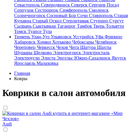
Севастополь
Северодвинск
Северск
Сергиев Посад
Серпухов
Сестрорецк
Симферополь
Смоленск
Солнечногорск
Сосновый Бор
Сочи
Ставрополь
Старая
Купавна
Старый Оскол
Стерлитамак
Ступино
Сургут
Сызрань
Сыктывкар
Таганрог
Тамбов
Тверь
Тольятти
Томск
Туапсе
Тула
Тюмень
Улан-Удэ
Ульяновск
Уссурийск
Уфа
Фрязино
Хабаровск
Химки
Хотьково
Чебоксары
Челябинск
Череповец
Черкесск
Чехов
Чита
Шатура
Шахты
Шушары
Щелково
Электрогорск
Электросталь
Электроугли
Элиста
Энгельс
Южно-Сахалинск
Якутск
Ярославль
Малаховка
Главная
Ковры
Коврики в салон автомобиля
Audi