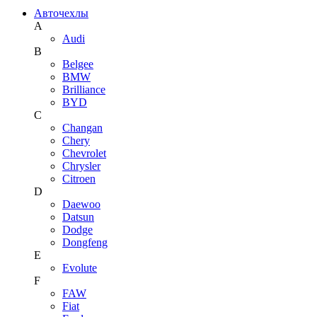
Авточехлы
A
Audi
B
Belgee
BMW
Brilliance
BYD
C
Changan
Chery
Chevrolet
Chrysler
Citroen
D
Daewoo
Datsun
Dodge
Dongfeng
E
Evolute
F
FAW
Fiat