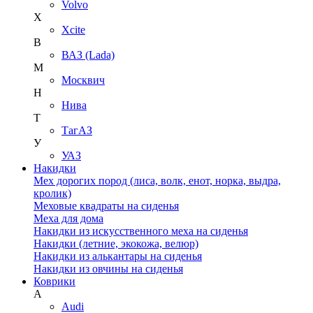
Volvo
X
Xcite
В
ВАЗ (Lada)
М
Москвич
Н
Нива
Т
ТагАЗ
У
УАЗ
Накидки
Мех дорогих пород (лиса, волк, енот, норка, выдра,
кролик)
Меховые квадраты на сиденья
Меха для дома
Накидки из искусственного меха на сиденья
Накидки (летние, экокожа, велюр)
Накидки из алькантары на сиденья
Накидки из овчины на сиденья
Коврики
A
Audi