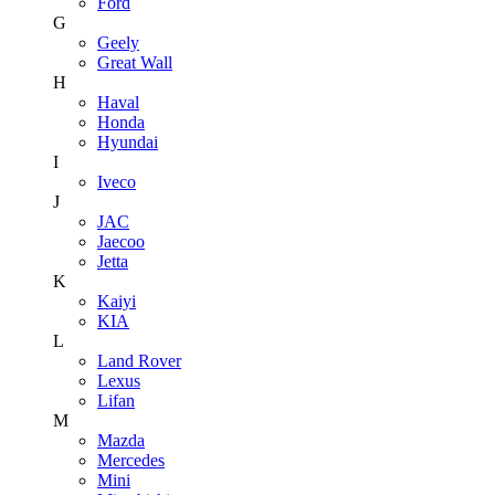
Ford
G
Geely
Great Wall
H
Haval
Honda
Hyundai
I
Iveco
J
JAC
Jaecoo
Jetta
K
Kaiyi
KIA
L
Land Rover
Lexus
Lifan
M
Mazda
Mercedes
Mini