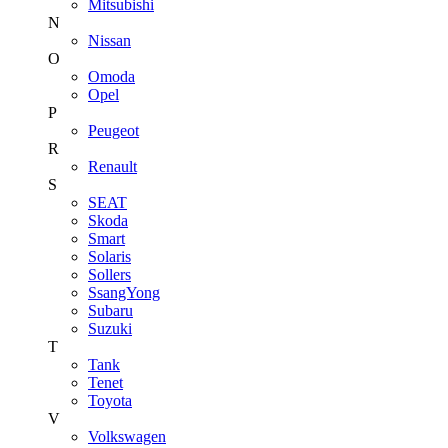
Mitsubishi
N
Nissan
O
Omoda
Opel
P
Peugeot
R
Renault
S
SEAT
Skoda
Smart
Solaris
Sollers
SsangYong
Subaru
Suzuki
T
Tank
Tenet
Toyota
V
Volkswagen