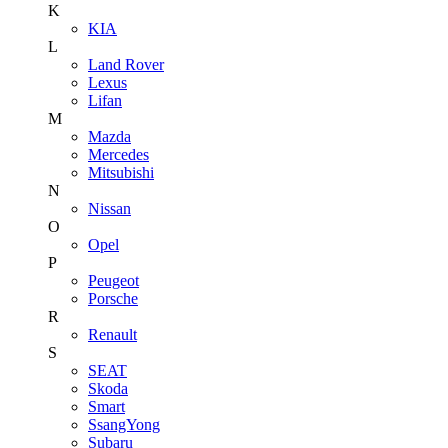
K
KIA
L
Land Rover
Lexus
Lifan
M
Mazda
Mercedes
Mitsubishi
N
Nissan
O
Opel
P
Peugeot
Porsche
R
Renault
S
SEAT
Skoda
Smart
SsangYong
Subaru