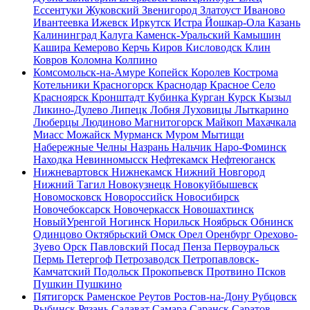
Ессентуки
Жуковский
Звенигород
Златоуст
Иваново
Ивантеевка
Ижевск
Иркутск
Истра
Йошкар-Ола
Казань
Калининград
Калуга
Каменск-Уральский
Камышин
Кашира
Кемерово
Керчь
Киров
Кисловодск
Клин
Ковров
Коломна
Колпино
Комсомольск-на-Амуре
Копейск
Королев
Кострома
Котельники
Красногорск
Краснодар
Красное Село
Красноярск
Кронштадт
Кубинка
Курган
Курск
Кызыл
Ликино-Дулево
Липецк
Лобня
Луховицы
Лыткарино
Люберцы
Людиново
Магнитогорск
Майкоп
Махачкала
Миасс
Можайск
Мурманск
Муром
Мытищи
Набережные Челны
Назрань
Нальчик
Наро-Фоминск
Находка
Невинномысск
Нефтекамск
Нефтеюганск
Нижневартовск
Нижнекамск
Нижний Новгород
Нижний Тагил
Новокузнецк
Новокуйбышевск
Новомосковск
Новороссийск
Новосибирск
Новочебоксарск
Новочеркасск
Новошахтинск
НовыйУренгой
Ногинск
Норильск
Ноябрьск
Обнинск
Одинцово
Октябрьский
Омск
Орел
Оренбург
Орехово-
Зуево
Орск
Павловский Посад
Пенза
Первоуральск
Пермь
Петергоф
Петрозаводск
Петропавловск-
Камчатский
Подольск
Прокопьевск
Протвино
Псков
Пушкин
Пушкино
Пятигорск
Раменское
Реутов
Ростов-на-Дону
Рубцовск
Рыбинск
Рязань
Салават
Самара
Саранск
Саратов