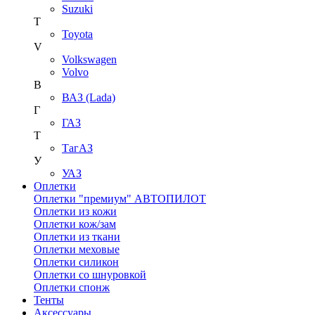
Suzuki
T
Toyota
V
Volkswagen
Volvo
В
ВАЗ (Lada)
Г
ГАЗ
Т
ТагАЗ
У
УАЗ
Оплетки
Оплетки "премиум" АВТОПИЛОТ
Оплетки из кожи
Оплетки кож/зам
Оплетки из ткани
Оплетки меховые
Оплетки силикон
Оплетки со шнуровкой
Оплетки спонж
Тенты
Аксессуары