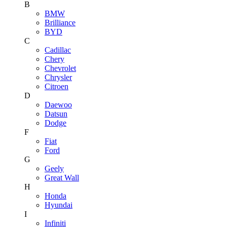
B
BMW
Brilliance
BYD
C
Cadillac
Chery
Chevrolet
Chrysler
Citroen
D
Daewoo
Datsun
Dodge
F
Fiat
Ford
G
Geely
Great Wall
H
Honda
Hyundai
I
Infiniti