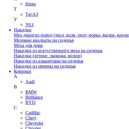
Нива
Т
ТагАЗ
У
УАЗ
Накидки
Мех дорогих пород (лиса, волк, енот, норка, выдра, кроли
Меховые квадраты на сиденья
Меха для дома
Накидки из искусственного меха на сиденья
Накидки (летние, экокожа, велюр)
Накидки из алькантары на сиденья
Накидки из овчины на сиденья
Коврики
A
Audi
B
BMW
Brilliance
BYD
C
Cadillac
Chery
Chevrolet
Chrysler