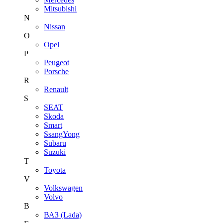
Mitsubishi
N
Nissan
O
Opel
P
Peugeot
Porsche
R
Renault
S
SEAT
Skoda
Smart
SsangYong
Subaru
Suzuki
T
Toyota
V
Volkswagen
Volvo
В
ВАЗ (Lada)