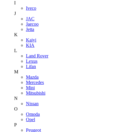
I
Iveco
J
JAC
Jaecoo
Jetta
K
Kaiyi
KIA
L
Land Rover
Lexus
Lifan
M
Mazda
Mercedes
Mini
Mitsubishi
N
Nissan
O
Omoda
Opel
P
Peugeot