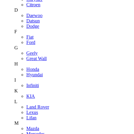
Citroen
D
Daewoo
Datsun
Dodge
F
Fiat
Ford
G
Geely
Great Wall
H
Honda
Hyundai
I
Infiniti
K
KIA
L
Land Rover
Lexus
Lifan
M
Mazda
Mercedes