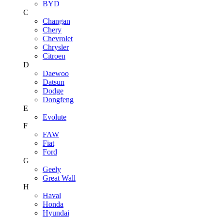
BYD
C
Changan
Chery
Chevrolet
Chrysler
Citroen
D
Daewoo
Datsun
Dodge
Dongfeng
E
Evolute
F
FAW
Fiat
Ford
G
Geely
Great Wall
H
Haval
Honda
Hyundai