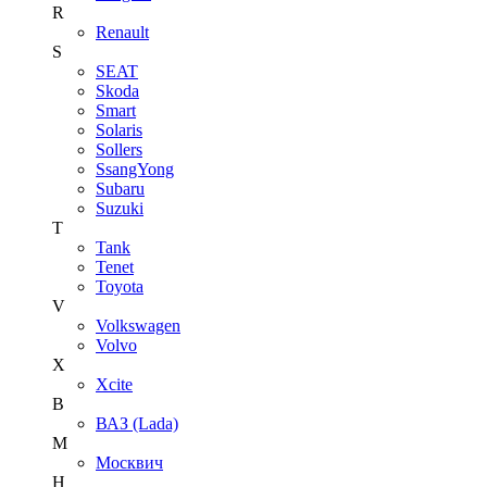
R
Renault
S
SEAT
Skoda
Smart
Solaris
Sollers
SsangYong
Subaru
Suzuki
T
Tank
Tenet
Toyota
V
Volkswagen
Volvo
X
Xcite
В
ВАЗ (Lada)
М
Москвич
Н