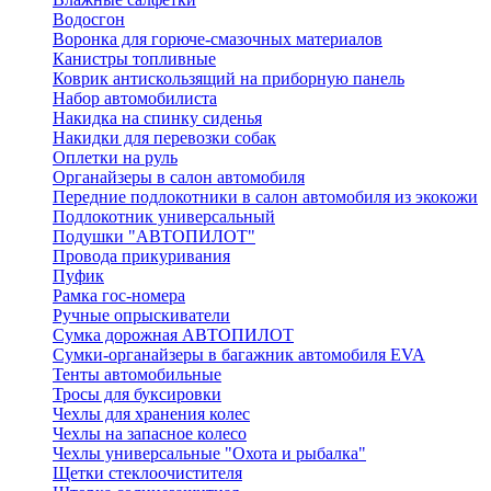
Водосгон
Воронка для горюче-смазочных материалов
Канистры топливные
Коврик антискользящий на приборную панель
Набор автомобилиста
Накидка на спинку сиденья
Накидки для перевозки собак
Оплетки на руль
Органайзеры в салон автомобиля
Передние подлокотники в салон автомобиля из экокожи
Подлокотник универсальный
Подушки "АВТОПИЛОТ"
Провода прикуривания
Пуфик
Рамка гос-номера
Ручные опрыскиватели
Сумка дорожная АВТОПИЛОТ
Сумки-органайзеры в багажник автомобиля EVA
Тенты автомобильные
Тросы для буксировки
Чехлы для хранения колес
Чехлы на запасное колесо
Чехлы универсальные "Охота и рыбалка"
Щетки стеклоочистителя