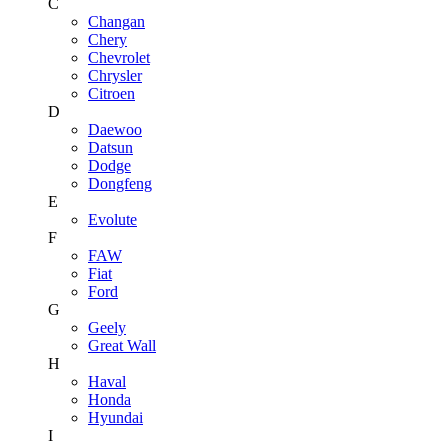
C
Changan
Chery
Chevrolet
Chrysler
Citroen
D
Daewoo
Datsun
Dodge
Dongfeng
E
Evolute
F
FAW
Fiat
Ford
G
Geely
Great Wall
H
Haval
Honda
Hyundai
I