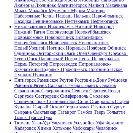
Люберцы
Людиново
Магнитогорск
Майкоп
Махачкала
Миасс
Можайск
Мурманск
Муром
Мытищи
Набережные Челны
Назрань
Нальчик
Наро-Фоминск
Находка
Невинномысск
Нефтекамск
Нефтеюганск
Нижневартовск
Нижнекамск
Нижний Новгород
Нижний Тагил
Новокузнецк
Новокуйбышевск
Новомосковск
Новороссийск
Новосибирск
Новочебоксарск
Новочеркасск
Новошахтинск
НовыйУренгой
Ногинск
Норильск
Ноябрьск
Обнинск
Одинцово
Октябрьский
Омск
Орел
Оренбург
Орехово-
Зуево
Орск
Павловский Посад
Пенза
Первоуральск
Пермь
Петергоф
Петрозаводск
Петропавловск-
Камчатский
Подольск
Прокопьевск
Протвино
Псков
Пушкин
Пушкино
Пятигорск
Раменское
Реутов
Ростов-на-Дону
Рубцовск
Рыбинск
Рязань
Салават
Самара
Саранск
Саратов
Севастополь
Северодвинск
Северск
Сергиев Посад
Серпухов
Сестрорецк
Симферополь
Смоленск
Солнечногорск
Сосновый Бор
Сочи
Ставрополь
Старая
Купавна
Старый Оскол
Стерлитамак
Ступино
Сургут
Сызрань
Сыктывкар
Таганрог
Тамбов
Тверь
Тольятти
Томск
Туапсе
Тула
Тюмень
Улан-Удэ
Ульяновск
Уссурийск
Уфа
Фрязино
Хабаровск
Химки
Хотьково
Чебоксары
Челябинск