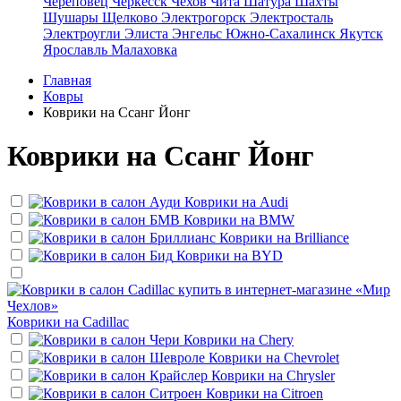
Череповец
Черкесск
Чехов
Чита
Шатура
Шахты
Шушары
Щелково
Электрогорск
Электросталь
Электроугли
Элиста
Энгельс
Южно-Сахалинск
Якутск
Ярославль
Малаховка
Главная
Ковры
Коврики на Ссанг Йонг
Коврики на Ссанг Йонг
Коврики на
Audi
Коврики на
BMW
Коврики на
Brilliance
Коврики на
BYD
Коврики на
Cadillac
Коврики на
Chery
Коврики на
Chevrolet
Коврики на
Chrysler
Коврики на
Citroen