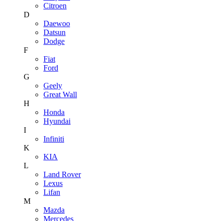
Citroen
D
Daewoo
Datsun
Dodge
F
Fiat
Ford
G
Geely
Great Wall
H
Honda
Hyundai
I
Infiniti
K
KIA
L
Land Rover
Lexus
Lifan
M
Mazda
Mercedes