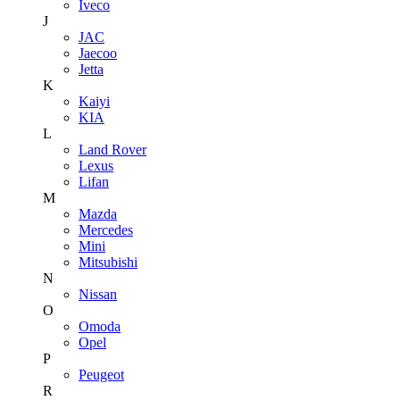
Iveco
J
JAC
Jaecoo
Jetta
K
Kaiyi
KIA
L
Land Rover
Lexus
Lifan
M
Mazda
Mercedes
Mini
Mitsubishi
N
Nissan
O
Omoda
Opel
P
Peugeot
R