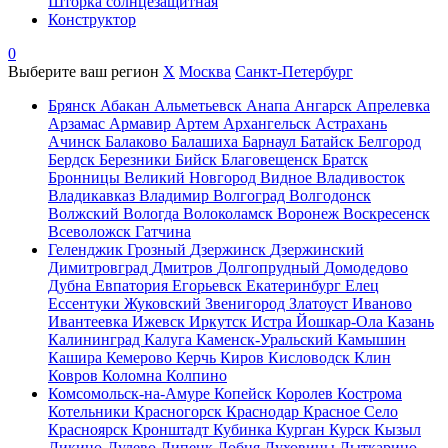
Шторка солнцезащитная
Конструктор
0
Выберите ваш регион
X
Москва
Санкт-Петербург
Брянск
Абакан
Альметьевск
Анапа
Ангарск
Апрелевка
Арзамас
Армавир
Артем
Архангельск
Астрахань
Ачинск
Балаково
Балашиха
Барнаул
Батайск
Белгород
Бердск
Березники
Бийск
Благовещенск
Братск
Бронницы
Великий Новгород
Видное
Владивосток
Владикавказ
Владимир
Волгоград
Волгодонск
Волжский
Вологда
Волоколамск
Воронеж
Воскресенск
Всеволожск
Гатчина
Геленджик
Грозный
Дзержинск
Дзержинский
Димитровград
Дмитров
Долгопрудный
Домодедово
Дубна
Евпатория
Егорьевск
Екатеринбург
Елец
Ессентуки
Жуковский
Звенигород
Златоуст
Иваново
Ивантеевка
Ижевск
Иркутск
Истра
Йошкар-Ола
Казань
Калининград
Калуга
Каменск-Уральский
Камышин
Кашира
Кемерово
Керчь
Киров
Кисловодск
Клин
Ковров
Коломна
Колпино
Комсомольск-на-Амуре
Копейск
Королев
Кострома
Котельники
Красногорск
Краснодар
Красное Село
Красноярск
Кронштадт
Кубинка
Курган
Курск
Кызыл
Ликино-Дулево
Липецк
Лобня
Луховицы
Лыткарино