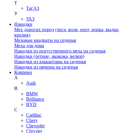
Т
ТагАЗ
У
УАЗ
Накидки
Мех дорогих пород (лиса, волк, енот, норка, выдра,
кролик)
Меховые квадраты на сиденья
Меха для дома
Накидки из искусственного меха на сиденья
Накидки (летние, экокожа, велюр)
Накидки из алькантары на сиденья
Накидки из овчины на сиденья
Коврики
A
Audi
B
BMW
Brilliance
BYD
C
Cadillac
Chery
Chevrolet
Chrysler