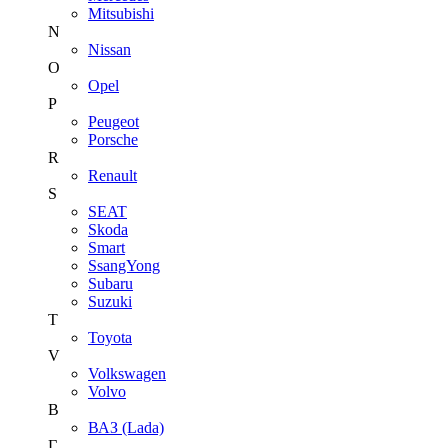
Mitsubishi
N
Nissan
O
Opel
P
Peugeot
Porsche
R
Renault
S
SEAT
Skoda
Smart
SsangYong
Subaru
Suzuki
T
Toyota
V
Volkswagen
Volvo
В
ВАЗ (Lada)
Г