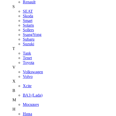
Renault
S
SEAT
Skoda
Smart
Solaris
Sollers
SsangYong
Subaru
Suzuki
T
Tank
Tenet
Toyota
V
Volkswagen
Volvo
X
Xcite
В
ВАЗ (Lada)
М
Москвич
Н
Нива