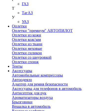
ГАЗ
Т
ТагАЗ
У
УАЗ
Оплетки
Оплетки "премиум" АВТОПИЛОТ
Оплетки из кожи
Оплетки кож/зам
Оплетки из ткани
Оплетки меховые
Оплетки силикон
Оплетки со шнуровкой
Оплетки спонж
Тенты
Аксессуары
Автомобильные компрессоры
Автоодеяло
Адаптер для ремня безопасности
Аксессуары для телефонов в автомобиль
Антисептик для рук
Ароматизаторы воздуха
Брызговики
Вешалка в автомобиль
Влажные салфетки