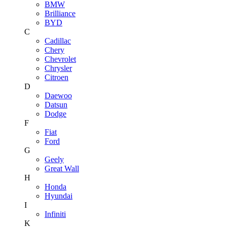
BMW
Brilliance
BYD
C
Cadillac
Chery
Chevrolet
Chrysler
Citroen
D
Daewoo
Datsun
Dodge
F
Fiat
Ford
G
Geely
Great Wall
H
Honda
Hyundai
I
Infiniti
K