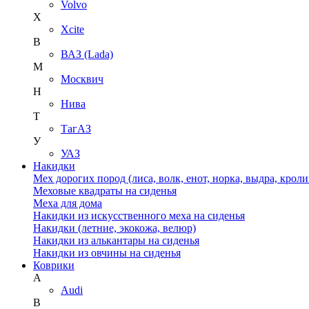
Volvo
X
Xcite
В
ВАЗ (Lada)
М
Москвич
Н
Нива
Т
ТагАЗ
У
УАЗ
Накидки
Мех дорогих пород (лиса, волк, енот, норка, выдра, кроли
Меховые квадраты на сиденья
Меха для дома
Накидки из искусственного меха на сиденья
Накидки (летние, экокожа, велюр)
Накидки из алькантары на сиденья
Накидки из овчины на сиденья
Коврики
A
Audi
B