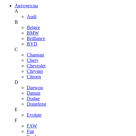
Авточехлы
A
Audi
B
Belgee
BMW
Brilliance
BYD
C
Changan
Chery
Chevrolet
Chrysler
Citroen
D
Daewoo
Datsun
Dodge
Dongfeng
E
Evolute
F
FAW
Fiat