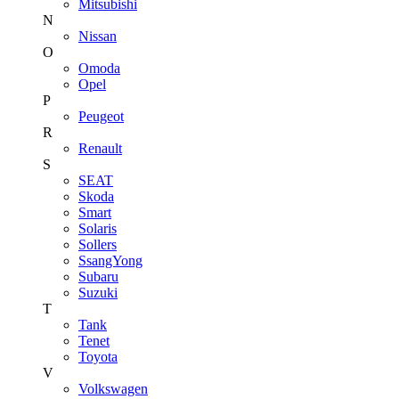
Mitsubishi
N
Nissan
O
Omoda
Opel
P
Peugeot
R
Renault
S
SEAT
Skoda
Smart
Solaris
Sollers
SsangYong
Subaru
Suzuki
T
Tank
Tenet
Toyota
V
Volkswagen