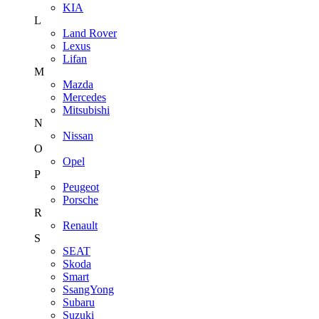
KIA
L
Land Rover
Lexus
Lifan
M
Mazda
Mercedes
Mitsubishi
N
Nissan
O
Opel
P
Peugeot
Porsche
R
Renault
S
SEAT
Skoda
Smart
SsangYong
Subaru
Suzuki