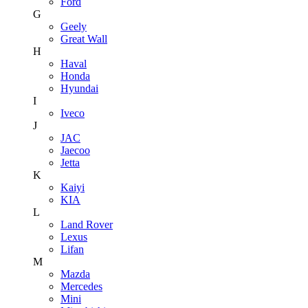
Ford
G
Geely
Great Wall
H
Haval
Honda
Hyundai
I
Iveco
J
JAC
Jaecoo
Jetta
K
Kaiyi
KIA
L
Land Rover
Lexus
Lifan
M
Mazda
Mercedes
Mini