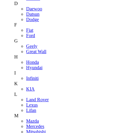
D
Daewoo
Datsun
Dodge
F
Fiat
Ford
G
Geely
Great Wall
H
Honda
Hyundai
I
Infiniti
K
KIA
L
Land Rover
Lexus
Lifan
M
Mazda
Mercedes
Mitsubishi