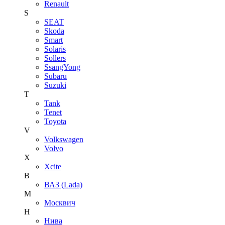
Renault
S
SEAT
Skoda
Smart
Solaris
Sollers
SsangYong
Subaru
Suzuki
T
Tank
Tenet
Toyota
V
Volkswagen
Volvo
X
Xcite
В
ВАЗ (Lada)
М
Москвич
Н
Нива