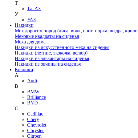
Т
ТагАЗ
У
УАЗ
Накидки
Мех дорогих пород (лиса, волк, енот, норка, выдра, кроли
Меховые квадраты на сиденья
Меха для дома
Накидки из искусственного меха на сиденья
Накидки (летние, экокожа, велюр)
Накидки из алькантары на сиденья
Накидки из овчины на сиденья
Коврики
A
Audi
B
BMW
Brilliance
BYD
C
Cadillac
Chery
Chevrolet
Chrysler
Citroen