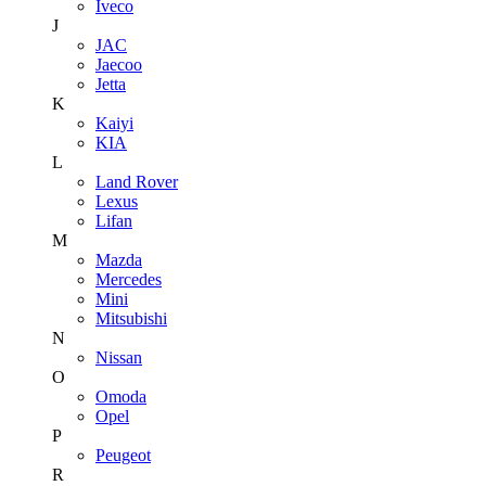
Iveco
J
JAC
Jaecoo
Jetta
K
Kaiyi
KIA
L
Land Rover
Lexus
Lifan
M
Mazda
Mercedes
Mini
Mitsubishi
N
Nissan
O
Omoda
Opel
P
Peugeot
R