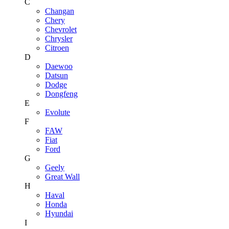
C
Changan
Chery
Chevrolet
Chrysler
Citroen
D
Daewoo
Datsun
Dodge
Dongfeng
E
Evolute
F
FAW
Fiat
Ford
G
Geely
Great Wall
H
Haval
Honda
Hyundai
I