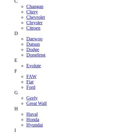
C
Changan
Chery
Chevrolet
Chrysler
Citroen
D
Daewoo
Datsun
Dodge
Dongfeng
E
Evolute
F
FAW
Fiat
Ford
G
Geely
Great Wall
H
Haval
Honda
Hyundai
I