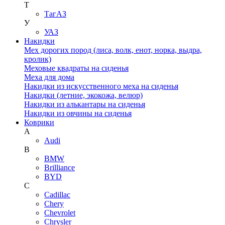
Т
ТагАЗ
У
УАЗ
Накидки
Мех дорогих пород (лиса, волк, енот, норка, выдра,
кролик)
Меховые квадраты на сиденья
Меха для дома
Накидки из искусственного меха на сиденья
Накидки (летние, экокожа, велюр)
Накидки из алькантары на сиденья
Накидки из овчины на сиденья
Коврики
A
Audi
B
BMW
Brilliance
BYD
C
Cadillac
Chery
Chevrolet
Chrysler