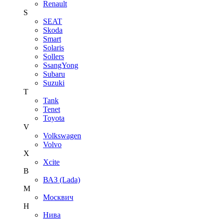
Renault
S
SEAT
Skoda
Smart
Solaris
Sollers
SsangYong
Subaru
Suzuki
T
Tank
Tenet
Toyota
V
Volkswagen
Volvo
X
Xcite
В
ВАЗ (Lada)
М
Москвич
Н
Нива