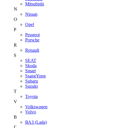
Mitsubishi
N
Nissan
O
Opel
P
Peugeot
Porsche
R
Renault
S
SEAT
Skoda
Smart
SsangYong
Subaru
Suzuki
T
Toyota
V
Volkswagen
Volvo
В
ВАЗ (Lada)
Г