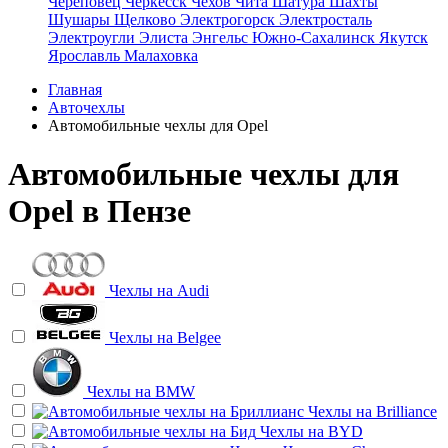
Череповец
Черкесск
Чехов
Чита
Шатура
Шахты
Шушары
Щелково
Электрогорск
Электросталь
Электроугли
Элиста
Энгельс
Южно-Сахалинск
Якутск
Ярославль
Малаховка
Главная
Авточехлы
Автомобильные чехлы для Opel
Автомобильные чехлы для
Opel в Пензе
Чехлы на
Audi
Чехлы на
Belgee
Чехлы на
BMW
Чехлы на
Brilliance
Чехлы на
BYD