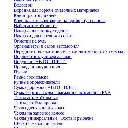
Водосгон
Воронка для горюче-смазочных материалов
Канистры топливные
Коврик антискользящий на приборную панель
Набор автомобилиста
Накидка на спинку сиденья
Накидки для перевозки собак
Оплетки на руль
Органайзеры в салон автомобиля
Передние подлокотники в салон автомобиля из экокожи
Подлокотник универсальный
Подушки "АВТОПИЛОТ"
Провода прикуривания
Пуфик
Рамка гос-номера
Ручные опрыскиватели
Сумка дорожная АВТОПИЛОТ
Сумки-органайзеры в багажник автомобиля EVA
Тенты автомобильные
Тросы для буксировки
Чехлы для хранения колес
Чехлы на запасное колесо
Чехлы универсальные "Охота и рыбалка"
Щетки стеклоочистителя