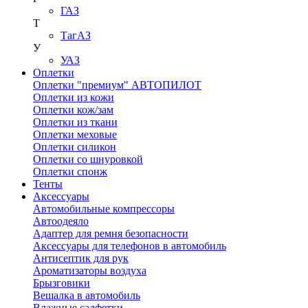
ГАЗ
Т
ТагАЗ
У
УАЗ
Оплетки
Оплетки "премиум" АВТОПИЛОТ
Оплетки из кожи
Оплетки кож/зам
Оплетки из ткани
Оплетки меховые
Оплетки силикон
Оплетки со шнуровкой
Оплетки спонж
Тенты
Аксессуары
Автомобильные компрессоры
Автоодеяло
Адаптер для ремня безопасности
Аксессуары для телефонов в автомобиль
Антисептик для рук
Ароматизаторы воздуха
Брызговики
Вешалка в автомобиль
Влажные салфетки