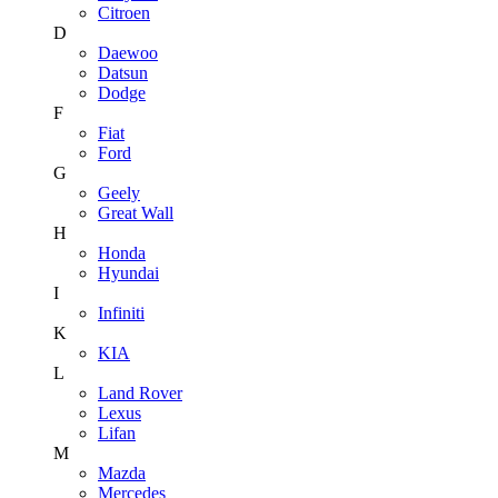
Citroen
D
Daewoo
Datsun
Dodge
F
Fiat
Ford
G
Geely
Great Wall
H
Honda
Hyundai
I
Infiniti
K
KIA
L
Land Rover
Lexus
Lifan
M
Mazda
Mercedes