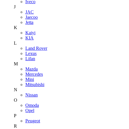
Iveco
J
JAC
Jaecoo
Jetta
K
Kaiyi
KIA
L
Land Rover
Lexus
Lifan
M
Mazda
Mercedes
Mini
Mitsubishi
N
Nissan
O
Omoda
Opel
P
Peugeot
R