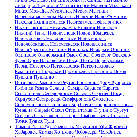
Люберцы
Людиново
Магнитогорск
Майкоп
Махачкала
Миасс
Можайск
Мурманск
Муром
Мытищи
Набережные Челны
Назрань
Нальчик
Наро-Фоминск
Находка
Невинномысск
Нефтекамск
Нефтеюганск
Нижневартовск
Нижнекамск
Нижний Новгород
Нижний Тагил
Новокузнецк
Новокуйбышевск
Новомосковск
Новороссийск
Новосибирск
Новочебоксарск
Новочеркасск
Новошахтинск
НовыйУренгой
Ногинск
Норильск
Ноябрьск
Обнинск
Одинцово
Октябрьский
Омск
Орел
Оренбург
Орехово-
Зуево
Орск
Павловский Посад
Пенза
Первоуральск
Пермь
Петергоф
Петрозаводск
Петропавловск-
Камчатский
Подольск
Прокопьевск
Протвино
Псков
Пушкин
Пушкино
Пятигорск
Раменское
Реутов
Ростов-на-Дону
Рубцовск
Рыбинск
Рязань
Салават
Самара
Саранск
Саратов
Севастополь
Северодвинск
Северск
Сергиев Посад
Серпухов
Сестрорецк
Симферополь
Смоленск
Солнечногорск
Сосновый Бор
Сочи
Ставрополь
Старая
Купавна
Старый Оскол
Стерлитамак
Ступино
Сургут
Сызрань
Сыктывкар
Таганрог
Тамбов
Тверь
Тольятти
Томск
Туапсе
Тула
Тюмень
Улан-Удэ
Ульяновск
Уссурийск
Уфа
Фрязино
Хабаровск
Химки
Хотьково
Чебоксары
Челябинск