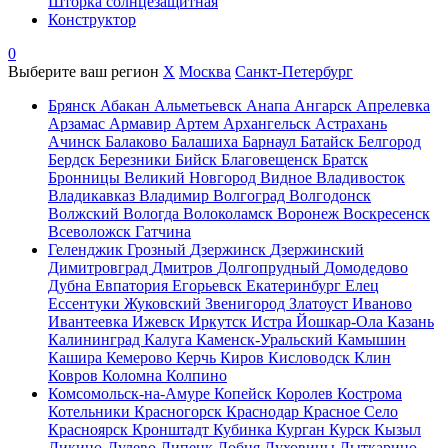
Шторка солнцезащитная
Конструктор
0
Выберите ваш регион
X
Москва
Санкт-Петербург
Брянск
Абакан
Альметьевск
Анапа
Ангарск
Апрелевка
Арзамас
Армавир
Артем
Архангельск
Астрахань
Ачинск
Балаково
Балашиха
Барнаул
Батайск
Белгород
Бердск
Березники
Бийск
Благовещенск
Братск
Бронницы
Великий Новгород
Видное
Владивосток
Владикавказ
Владимир
Волгоград
Волгодонск
Волжский
Вологда
Волоколамск
Воронеж
Воскресенск
Всеволожск
Гатчина
Геленджик
Грозный
Дзержинск
Дзержинский
Димитровград
Дмитров
Долгопрудный
Домодедово
Дубна
Евпатория
Егорьевск
Екатеринбург
Елец
Ессентуки
Жуковский
Звенигород
Златоуст
Иваново
Ивантеевка
Ижевск
Иркутск
Истра
Йошкар-Ола
Казань
Калининград
Калуга
Каменск-Уральский
Камышин
Кашира
Кемерово
Керчь
Киров
Кисловодск
Клин
Ковров
Коломна
Колпино
Комсомольск-на-Амуре
Копейск
Королев
Кострома
Котельники
Красногорск
Краснодар
Красное Село
Красноярск
Кронштадт
Кубинка
Курган
Курск
Кызыл
Ликино-Дулево
Липецк
Лобня
Луховицы
Лыткарино