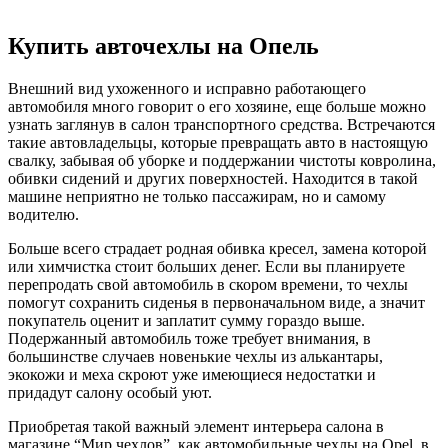
Купить авточехлы на Опель
Внешний вид ухоженного и исправно работающего
автомобиля много говорит о его хозяине, еще больше можно
узнать заглянув в салон транспортного средства. Встречаются
такие автовладельцы, которые превращать авто в настоящую
свалку, забывая об уборке и поддержании чистоты ковролина,
обивки сидений и других поверхностей. Находится в такой
машине неприятно не только пассажирам, но и самому
водителю.
Больше всего страдает родная обивка кресел, замена которой
или химчистка стоит больших денег. Если вы планируете
перепродать свой автомобиль в скором времени, то чехлы
помогут сохранить сиденья в первоначальном виде, а значит
покупатель оценит и заплатит сумму гораздо выше.
Подержанный автомобиль тоже требует внимания, в
большинстве случаев новенькие чехлы из алькантары,
экокожи и меха скроют уже имеющиеся недостатки и
придадут салону особый уют.
Приобретая такой важный элемент интерьера салона в
магазине “Мир чехлов”, как автомобильные чехлы на Opel, в