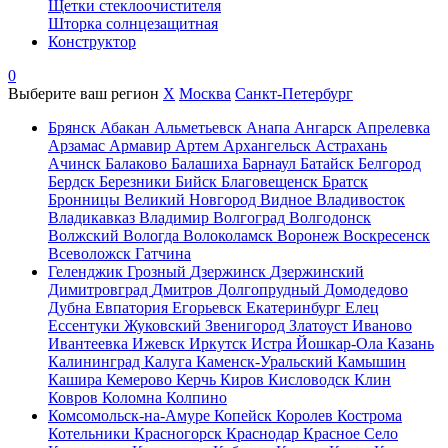
Щетки стеклоочистителя
Шторка солнцезащитная
Конструктор
0
Выберите ваш регион
X
Москва
Санкт-Петербург
Брянск
Абакан
Альметьевск
Анапа
Ангарск
Апрелевка
Арзамас
Армавир
Артем
Архангельск
Астрахань
Ачинск
Балаково
Балашиха
Барнаул
Батайск
Белгород
Бердск
Березники
Бийск
Благовещенск
Братск
Бронницы
Великий Новгород
Видное
Владивосток
Владикавказ
Владимир
Волгоград
Волгодонск
Волжский
Вологда
Волоколамск
Воронеж
Воскресенск
Всеволожск
Гатчина
Геленджик
Грозный
Дзержинск
Дзержинский
Димитровград
Дмитров
Долгопрудный
Домодедово
Дубна
Евпатория
Егорьевск
Екатеринбург
Елец
Ессентуки
Жуковский
Звенигород
Златоуст
Иваново
Ивантеевка
Ижевск
Иркутск
Истра
Йошкар-Ола
Казань
Калининград
Калуга
Каменск-Уральский
Камышин
Кашира
Кемерово
Керчь
Киров
Кисловодск
Клин
Ковров
Коломна
Колпино
Комсомольск-на-Амуре
Копейск
Королев
Кострома
Котельники
Красногорск
Краснодар
Красное Село