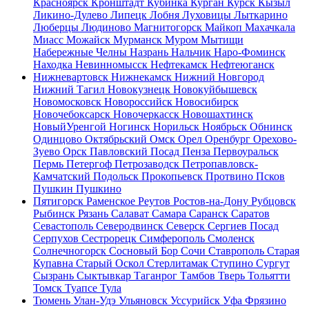
Красноярск
Кронштадт
Кубинка
Курган
Курск
Кызыл
Ликино-Дулево
Липецк
Лобня
Луховицы
Лыткарино
Люберцы
Людиново
Магнитогорск
Майкоп
Махачкала
Миасс
Можайск
Мурманск
Муром
Мытищи
Набережные Челны
Назрань
Нальчик
Наро-Фоминск
Находка
Невинномысск
Нефтекамск
Нефтеюганск
Нижневартовск
Нижнекамск
Нижний Новгород
Нижний Тагил
Новокузнецк
Новокуйбышевск
Новомосковск
Новороссийск
Новосибирск
Новочебоксарск
Новочеркасск
Новошахтинск
НовыйУренгой
Ногинск
Норильск
Ноябрьск
Обнинск
Одинцово
Октябрьский
Омск
Орел
Оренбург
Орехово-
Зуево
Орск
Павловский Посад
Пенза
Первоуральск
Пермь
Петергоф
Петрозаводск
Петропавловск-
Камчатский
Подольск
Прокопьевск
Протвино
Псков
Пушкин
Пушкино
Пятигорск
Раменское
Реутов
Ростов-на-Дону
Рубцовск
Рыбинск
Рязань
Салават
Самара
Саранск
Саратов
Севастополь
Северодвинск
Северск
Сергиев Посад
Серпухов
Сестрорецк
Симферополь
Смоленск
Солнечногорск
Сосновый Бор
Сочи
Ставрополь
Старая
Купавна
Старый Оскол
Стерлитамак
Ступино
Сургут
Сызрань
Сыктывкар
Таганрог
Тамбов
Тверь
Тольятти
Томск
Туапсе
Тула
Тюмень
Улан-Удэ
Ульяновск
Уссурийск
Уфа
Фрязино