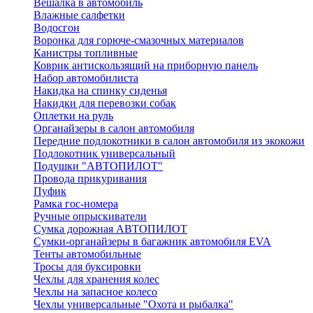
Вешалка в автомобиль
Влажные салфетки
Водосгон
Воронка для горюче-смазочных материалов
Канистры топливные
Коврик антискользящий на приборную панель
Набор автомобилиста
Накидка на спинку сиденья
Накидки для перевозки собак
Оплетки на руль
Органайзеры в салон автомобиля
Передние подлокотники в салон автомобиля из экокожи
Подлокотник универсальный
Подушки "АВТОПИЛОТ"
Провода прикуривания
Пуфик
Рамка гос-номера
Ручные опрыскиватели
Сумка дорожная АВТОПИЛОТ
Сумки-органайзеры в багажник автомобиля EVA
Тенты автомобильные
Тросы для буксировки
Чехлы для хранения колес
Чехлы на запасное колесо
Чехлы универсальные "Охота и рыбалка"