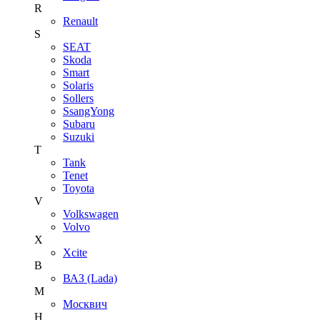
R
Renault
S
SEAT
Skoda
Smart
Solaris
Sollers
SsangYong
Subaru
Suzuki
T
Tank
Tenet
Toyota
V
Volkswagen
Volvo
X
Xcite
В
ВАЗ (Lada)
М
Москвич
Н