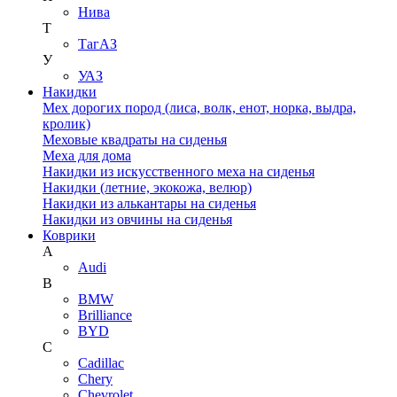
Нива
Т
ТагАЗ
У
УАЗ
Накидки
Мех дорогих пород (лиса, волк, енот, норка, выдра,
кролик)
Меховые квадраты на сиденья
Меха для дома
Накидки из искусственного меха на сиденья
Накидки (летние, экокожа, велюр)
Накидки из алькантары на сиденья
Накидки из овчины на сиденья
Коврики
A
Audi
B
BMW
Brilliance
BYD
C
Cadillac
Chery
Chevrolet