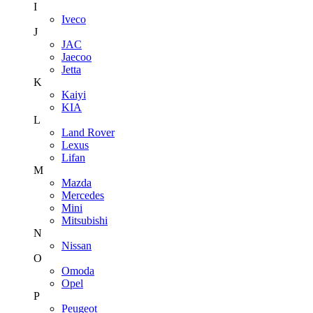
I
Iveco
J
JAC
Jaecoo
Jetta
K
Kaiyi
KIA
L
Land Rover
Lexus
Lifan
M
Mazda
Mercedes
Mini
Mitsubishi
N
Nissan
O
Omoda
Opel
P
Peugeot