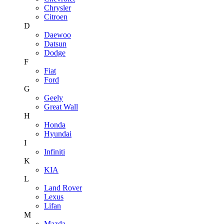
Chrysler
Citroen
D
Daewoo
Datsun
Dodge
F
Fiat
Ford
G
Geely
Great Wall
H
Honda
Hyundai
I
Infiniti
K
KIA
L
Land Rover
Lexus
Lifan
M
Mazda