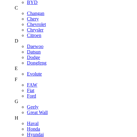
BYD
C
Changan
Chery
Chevrolet
Chrysler
Citroen
D
Daewoo
Datsun
Dodge
Dongfeng
E
Evolute
F
FAW
Fiat
Ford
G
Geely
Great Wall
H
Haval
Honda
Hyundai