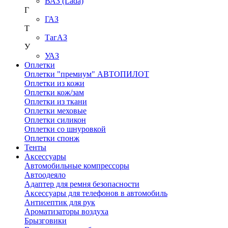
ВАЗ (Lada)
Г
ГАЗ
Т
ТагАЗ
У
УАЗ
Оплетки
Оплетки "премиум" АВТОПИЛОТ
Оплетки из кожи
Оплетки кож/зам
Оплетки из ткани
Оплетки меховые
Оплетки силикон
Оплетки со шнуровкой
Оплетки спонж
Тенты
Аксессуары
Автомобильные компрессоры
Автоодеяло
Адаптер для ремня безопасности
Аксессуары для телефонов в автомобиль
Антисептик для рук
Ароматизаторы воздуха
Брызговики