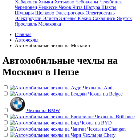
Хабаровск
Химки
Хотьково
Чебоксары
Челябинск
Череповец
Черкесск
Чехов
Чита
Шатура
Шахты
Шушары
Щелково
Электрогорск
Электросталь
Электроугли
Элиста
Энгельс
Южно-Сахалинск
Якутск
Ярославль
Малаховка
Главная
Авточехлы
Автомобильные чехлы на Москвич
Автомобильные чехлы на
Москвич в Пензе
Чехлы на
Audi
Чехлы на
Belgee
Чехлы на
BMW
Чехлы на
Brilliance
Чехлы на
BYD
Чехлы на
Changan
Чехлы на
Chery