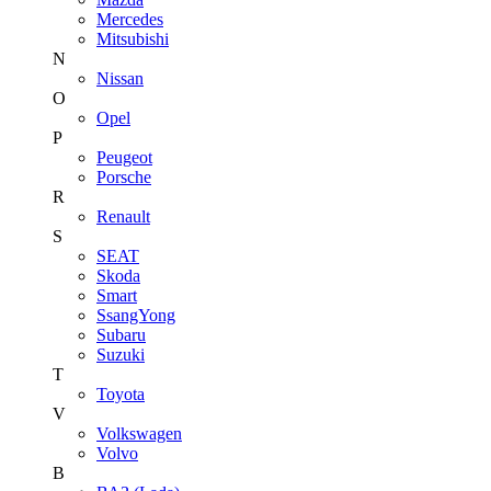
Mercedes
Mitsubishi
N
Nissan
O
Opel
P
Peugeot
Porsche
R
Renault
S
SEAT
Skoda
Smart
SsangYong
Subaru
Suzuki
T
Toyota
V
Volkswagen
Volvo
В