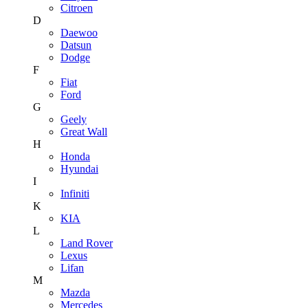
Citroen
D
Daewoo
Datsun
Dodge
F
Fiat
Ford
G
Geely
Great Wall
H
Honda
Hyundai
I
Infiniti
K
KIA
L
Land Rover
Lexus
Lifan
M
Mazda
Mercedes