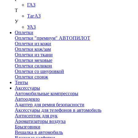
ГАЗ
Т
ТагАЗ
У
УАЗ
Оплетки
Оплетки "премиум" АВТОПИЛОТ
Оплетки из кожи
Оплетки кож/зам
Оплетки из ткани
Оплетки меховые
Оплетки силикон
Оплетки со шнуровкой
Оплетки спонж
Тенты
Аксессуары
Автомобильные компрессоры
Автоодеяло
Адаптер для ремня безопасности
Аксессуары для телефонов в автомобиль
Антисептик для рук
Ароматизаторы воздуха
Брызговики
Вешалка в автомобиль
Влажные салфетки