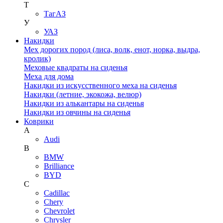
Т
ТагАЗ
У
УАЗ
Накидки
Мех дорогих пород (лиса, волк, енот, норка, выдра,
кролик)
Меховые квадраты на сиденья
Меха для дома
Накидки из искусственного меха на сиденья
Накидки (летние, экокожа, велюр)
Накидки из алькантары на сиденья
Накидки из овчины на сиденья
Коврики
A
Audi
B
BMW
Brilliance
BYD
C
Cadillac
Chery
Chevrolet
Chrysler