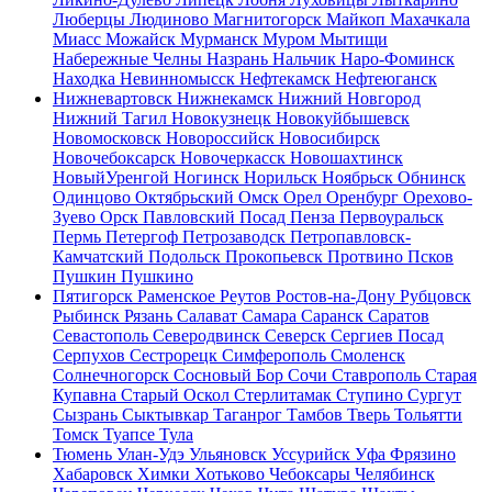
Люберцы
Людиново
Магнитогорск
Майкоп
Махачкала
Миасс
Можайск
Мурманск
Муром
Мытищи
Набережные Челны
Назрань
Нальчик
Наро-Фоминск
Находка
Невинномысск
Нефтекамск
Нефтеюганск
Нижневартовск
Нижнекамск
Нижний Новгород
Нижний Тагил
Новокузнецк
Новокуйбышевск
Новомосковск
Новороссийск
Новосибирск
Новочебоксарск
Новочеркасск
Новошахтинск
НовыйУренгой
Ногинск
Норильск
Ноябрьск
Обнинск
Одинцово
Октябрьский
Омск
Орел
Оренбург
Орехово-
Зуево
Орск
Павловский Посад
Пенза
Первоуральск
Пермь
Петергоф
Петрозаводск
Петропавловск-
Камчатский
Подольск
Прокопьевск
Протвино
Псков
Пушкин
Пушкино
Пятигорск
Раменское
Реутов
Ростов-на-Дону
Рубцовск
Рыбинск
Рязань
Салават
Самара
Саранск
Саратов
Севастополь
Северодвинск
Северск
Сергиев Посад
Серпухов
Сестрорецк
Симферополь
Смоленск
Солнечногорск
Сосновый Бор
Сочи
Ставрополь
Старая
Купавна
Старый Оскол
Стерлитамак
Ступино
Сургут
Сызрань
Сыктывкар
Таганрог
Тамбов
Тверь
Тольятти
Томск
Туапсе
Тула
Тюмень
Улан-Удэ
Ульяновск
Уссурийск
Уфа
Фрязино
Хабаровск
Химки
Хотьково
Чебоксары
Челябинск