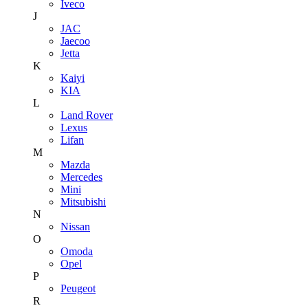
Iveco
J
JAC
Jaecoo
Jetta
K
Kaiyi
KIA
L
Land Rover
Lexus
Lifan
M
Mazda
Mercedes
Mini
Mitsubishi
N
Nissan
O
Omoda
Opel
P
Peugeot
R