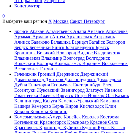
Шторка солнцезащитная
Конструктор
0
Выберите ваш регион
X
Москва
Санкт-Петербург
Брянск
Абакан
Альметьевск
Анапа
Ангарск
Апрелевка
Арзамас
Армавир
Артем
Архангельск
Астрахань
Ачинск
Балаково
Балашиха
Барнаул
Батайск
Белгород
Бердск
Березники
Бийск
Благовещенск
Братск
Бронницы
Великий Новгород
Видное
Владивосток
Владикавказ
Владимир
Волгоград
Волгодонск
Волжский
Вологда
Волоколамск
Воронеж
Воскресенск
Всеволожск
Гатчина
Геленджик
Грозный
Дзержинск
Дзержинский
Димитровград
Дмитров
Долгопрудный
Домодедово
Дубна
Евпатория
Егорьевск
Екатеринбург
Елец
Ессентуки
Жуковский
Звенигород
Златоуст
Иваново
Ивантеевка
Ижевск
Иркутск
Истра
Йошкар-Ола
Казань
Калининград
Калуга
Каменск-Уральский
Камышин
Кашира
Кемерово
Керчь
Киров
Кисловодск
Клин
Ковров
Коломна
Колпино
Комсомольск-на-Амуре
Копейск
Королев
Кострома
Котельники
Красногорск
Краснодар
Красное Село
Красноярск
Кронштадт
Кубинка
Курган
Курск
Кызыл
Ликино-Дулево
Липецк
Лобня
Луховицы
Лыткарино