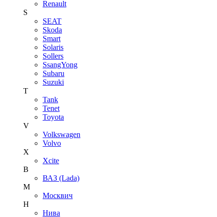
Renault
S
SEAT
Skoda
Smart
Solaris
Sollers
SsangYong
Subaru
Suzuki
T
Tank
Tenet
Toyota
V
Volkswagen
Volvo
X
Xcite
В
ВАЗ (Lada)
М
Москвич
Н
Нива