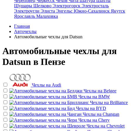
Череповец
Черкесск
Чехов
Чита
Шатура
Шахты
Шушары
Щелково
Электрогорск
Электросталь
Электроугли
Элиста
Энгельс
Южно-Сахалинск
Якутск
Ярославль
Малаховка
Главная
Авточехлы
Автомобильные чехлы для Datsun
Автомобильные чехлы для
Datsun в Пензе
Чехлы на
Audi
Чехлы на
Belgee
Чехлы на
BMW
Чехлы на
Brilliance
Чехлы на
BYD
Чехлы на
Changan
Чехлы на
Chery
Чехлы на
Chevrolet