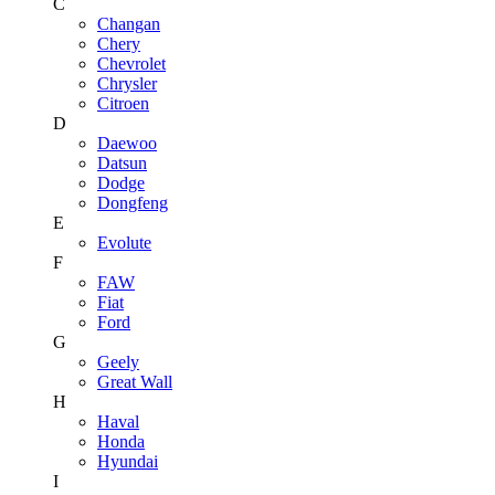
C
Changan
Chery
Chevrolet
Chrysler
Citroen
D
Daewoo
Datsun
Dodge
Dongfeng
E
Evolute
F
FAW
Fiat
Ford
G
Geely
Great Wall
H
Haval
Honda
Hyundai
I