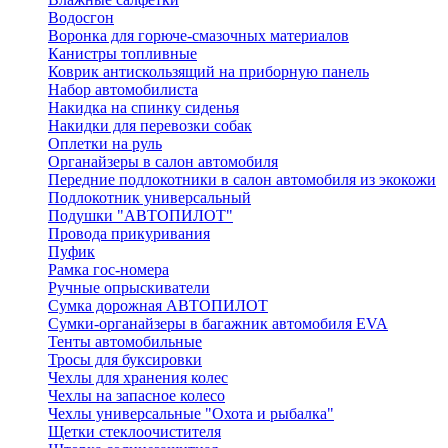
Водосгон
Воронка для горюче-смазочных материалов
Канистры топливные
Коврик антискользящий на приборную панель
Набор автомобилиста
Накидка на спинку сиденья
Накидки для перевозки собак
Оплетки на руль
Органайзеры в салон автомобиля
Передние подлокотники в салон автомобиля из экокожи
Подлокотник универсальный
Подушки "АВТОПИЛОТ"
Провода прикуривания
Пуфик
Рамка гос-номера
Ручные опрыскиватели
Сумка дорожная АВТОПИЛОТ
Сумки-органайзеры в багажник автомобиля EVA
Тенты автомобильные
Тросы для буксировки
Чехлы для хранения колес
Чехлы на запасное колесо
Чехлы универсальные "Охота и рыбалка"
Щетки стеклоочистителя