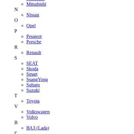
Mitsubishi
N
Nissan
O
Opel
P
Peugeot
Porsche
R
Renault
S
SEAT
Skoda
Smart
SsangYong
Subaru
Suzuki
T
Toyota
V
Volkswagen
Volvo
В
ВАЗ (Lada)
Г