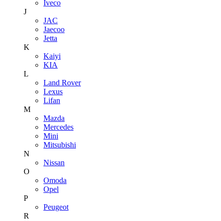
Iveco
J
JAC
Jaecoo
Jetta
K
Kaiyi
KIA
L
Land Rover
Lexus
Lifan
M
Mazda
Mercedes
Mini
Mitsubishi
N
Nissan
O
Omoda
Opel
P
Peugeot
R