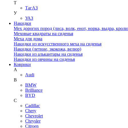
Т
ТагАЗ
У
УАЗ
Накидки
Мех дорогих пород (лиса, волк, енот, норка, выдра, кроли
Меховые квадраты на сиденья
Меха для дома
Накидки из искусственного меха на сиденья
Накидки (летние, экокожа, велюр)
Накидки из алькантары на сиденья
Накидки из овчины на сиденья
Коврики
A
Audi
B
BMW
Brilliance
BYD
C
Cadillac
Chery
Chevrolet
Chrysler
Citroen