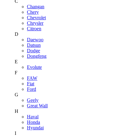
C
Changan
Chery
Chevrolet
Chrysler
Citroen
D
Daewoo
Datsun
Dodge
Dongfeng
E
Evolute
F
FAW
Fiat
Ford
G
Geely
Great Wall
H
Haval
Honda
Hyundai
I