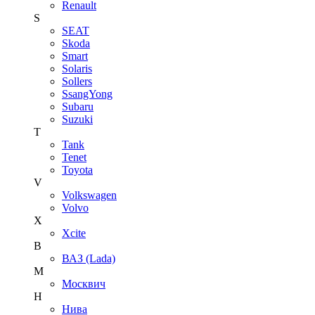
Renault
S
SEAT
Skoda
Smart
Solaris
Sollers
SsangYong
Subaru
Suzuki
T
Tank
Tenet
Toyota
V
Volkswagen
Volvo
X
Xcite
В
ВАЗ (Lada)
М
Москвич
Н
Нива