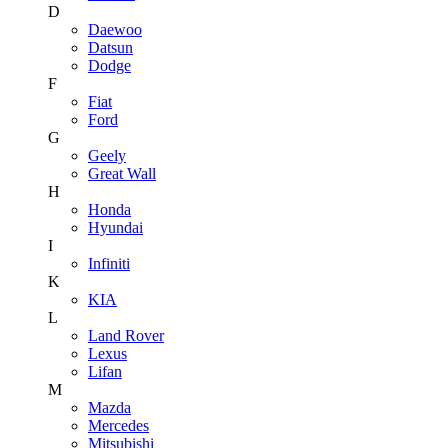
D
Daewoo
Datsun
Dodge
F
Fiat
Ford
G
Geely
Great Wall
H
Honda
Hyundai
I
Infiniti
K
KIA
L
Land Rover
Lexus
Lifan
M
Mazda
Mercedes
Mitsubishi