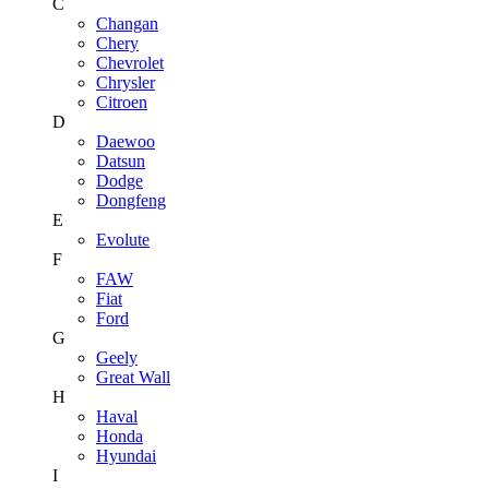
C
Changan
Chery
Chevrolet
Chrysler
Citroen
D
Daewoo
Datsun
Dodge
Dongfeng
E
Evolute
F
FAW
Fiat
Ford
G
Geely
Great Wall
H
Haval
Honda
Hyundai
I