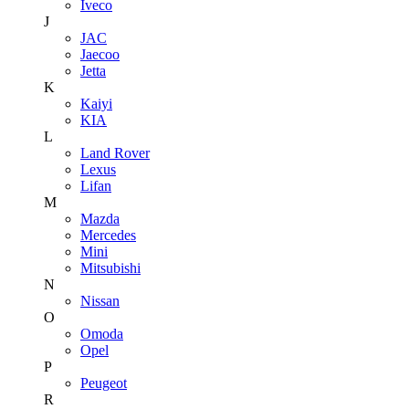
Iveco
J
JAC
Jaecoo
Jetta
K
Kaiyi
KIA
L
Land Rover
Lexus
Lifan
M
Mazda
Mercedes
Mini
Mitsubishi
N
Nissan
O
Omoda
Opel
P
Peugeot
R