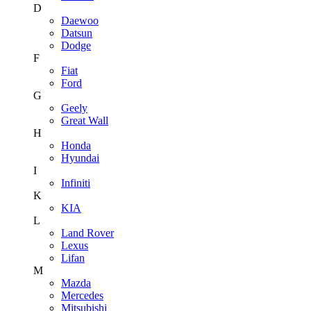
D
Daewoo
Datsun
Dodge
F
Fiat
Ford
G
Geely
Great Wall
H
Honda
Hyundai
I
Infiniti
K
KIA
L
Land Rover
Lexus
Lifan
M
Mazda
Mercedes
Mitsubishi