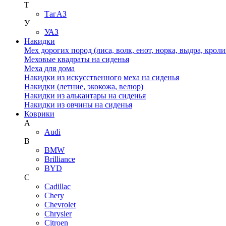
Т
ТагАЗ
У
УАЗ
Накидки
Мех дорогих пород (лиса, волк, енот, норка, выдра, кроли
Меховые квадраты на сиденья
Меха для дома
Накидки из искусственного меха на сиденья
Накидки (летние, экокожа, велюр)
Накидки из алькантары на сиденья
Накидки из овчины на сиденья
Коврики
A
Audi
B
BMW
Brilliance
BYD
C
Cadillac
Chery
Chevrolet
Chrysler
Citroen