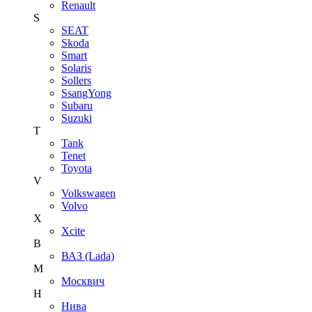
Renault
S
SEAT
Skoda
Smart
Solaris
Sollers
SsangYong
Subaru
Suzuki
T
Tank
Tenet
Toyota
V
Volkswagen
Volvo
X
Xcite
В
ВАЗ (Lada)
М
Москвич
Н
Нива