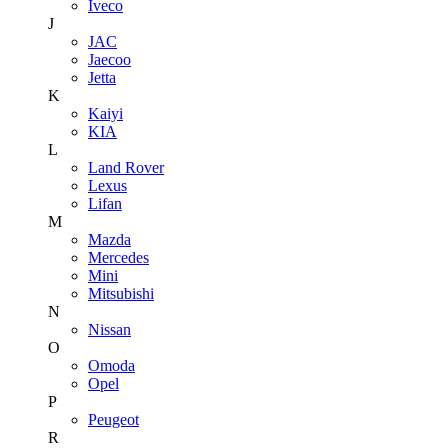
Iveco
J
JAC
Jaecoo
Jetta
K
Kaiyi
KIA
L
Land Rover
Lexus
Lifan
M
Mazda
Mercedes
Mini
Mitsubishi
N
Nissan
O
Omoda
Opel
P
Peugeot
R