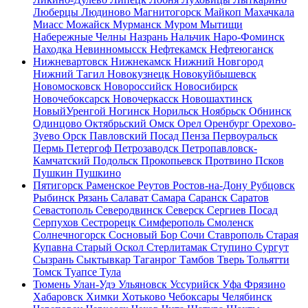
Люберцы
Людиново
Магнитогорск
Майкоп
Махачкала
Миасс
Можайск
Мурманск
Муром
Мытищи
Набережные Челны
Назрань
Нальчик
Наро-Фоминск
Находка
Невинномысск
Нефтекамск
Нефтеюганск
Нижневартовск
Нижнекамск
Нижний Новгород
Нижний Тагил
Новокузнецк
Новокуйбышевск
Новомосковск
Новороссийск
Новосибирск
Новочебоксарск
Новочеркасск
Новошахтинск
НовыйУренгой
Ногинск
Норильск
Ноябрьск
Обнинск
Одинцово
Октябрьский
Омск
Орел
Оренбург
Орехово-
Зуево
Орск
Павловский Посад
Пенза
Первоуральск
Пермь
Петергоф
Петрозаводск
Петропавловск-
Камчатский
Подольск
Прокопьевск
Протвино
Псков
Пушкин
Пушкино
Пятигорск
Раменское
Реутов
Ростов-на-Дону
Рубцовск
Рыбинск
Рязань
Салават
Самара
Саранск
Саратов
Севастополь
Северодвинск
Северск
Сергиев Посад
Серпухов
Сестрорецк
Симферополь
Смоленск
Солнечногорск
Сосновый Бор
Сочи
Ставрополь
Старая
Купавна
Старый Оскол
Стерлитамак
Ступино
Сургут
Сызрань
Сыктывкар
Таганрог
Тамбов
Тверь
Тольятти
Томск
Туапсе
Тула
Тюмень
Улан-Удэ
Ульяновск
Уссурийск
Уфа
Фрязино
Хабаровск
Химки
Хотьково
Чебоксары
Челябинск