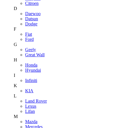
Citroen
D
Daewoo
Datsun
Dodge
F
Fiat
Ford
G
Geely
Great Wall
H
Honda
Hyundai
I
Infiniti
K
KIA
L
Land Rover
Lexus
Lifan
M
Mazda
Mercedes