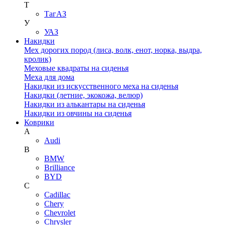
Т
ТагАЗ
У
УАЗ
Накидки
Мех дорогих пород (лиса, волк, енот, норка, выдра,
кролик)
Меховые квадраты на сиденья
Меха для дома
Накидки из искусственного меха на сиденья
Накидки (летние, экокожа, велюр)
Накидки из алькантары на сиденья
Накидки из овчины на сиденья
Коврики
A
Audi
B
BMW
Brilliance
BYD
C
Cadillac
Chery
Chevrolet
Chrysler