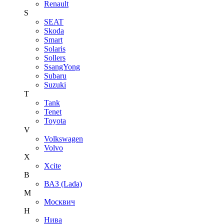
Renault
S
SEAT
Skoda
Smart
Solaris
Sollers
SsangYong
Subaru
Suzuki
T
Tank
Tenet
Toyota
V
Volkswagen
Volvo
X
Xcite
В
ВАЗ (Lada)
М
Москвич
Н
Нива