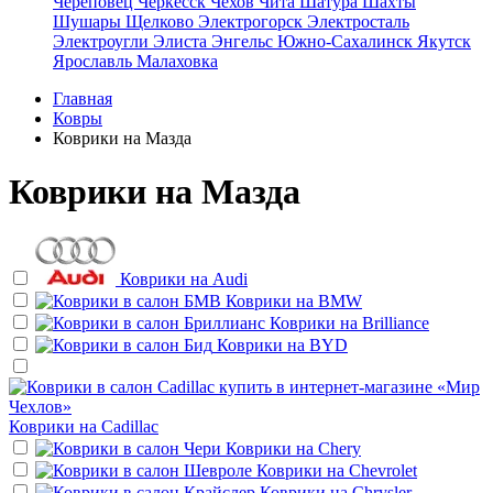
Череповец
Черкесск
Чехов
Чита
Шатура
Шахты
Шушары
Щелково
Электрогорск
Электросталь
Электроугли
Элиста
Энгельс
Южно-Сахалинск
Якутск
Ярославль
Малаховка
Главная
Ковры
Коврики на Мазда
Коврики на Мазда
Коврики на
Audi
Коврики на
BMW
Коврики на
Brilliance
Коврики на
BYD
Коврики на
Cadillac
Коврики на
Chery
Коврики на
Chevrolet
Коврики на
Chrysler