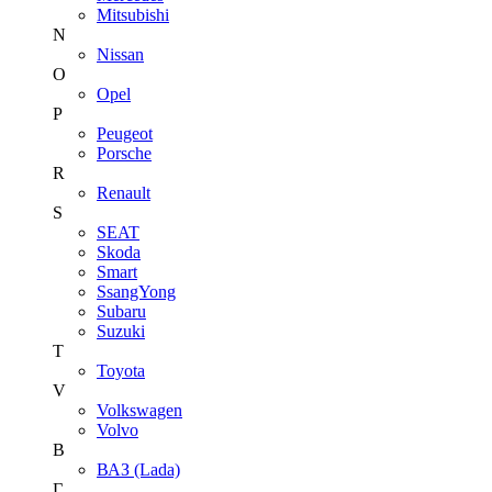
Mitsubishi
N
Nissan
O
Opel
P
Peugeot
Porsche
R
Renault
S
SEAT
Skoda
Smart
SsangYong
Subaru
Suzuki
T
Toyota
V
Volkswagen
Volvo
В
ВАЗ (Lada)
Г