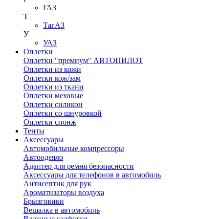
ГАЗ
Т
ТагАЗ
У
УАЗ
Оплетки
Оплетки "премиум" АВТОПИЛОТ
Оплетки из кожи
Оплетки кож/зам
Оплетки из ткани
Оплетки меховые
Оплетки силикон
Оплетки со шнуровкой
Оплетки спонж
Тенты
Аксессуары
Автомобильные компрессоры
Автоодеяло
Адаптер для ремня безопасности
Аксессуары для телефонов в автомобиль
Антисептик для рук
Ароматизаторы воздуха
Брызговики
Вешалка в автомобиль
Влажные салфетки