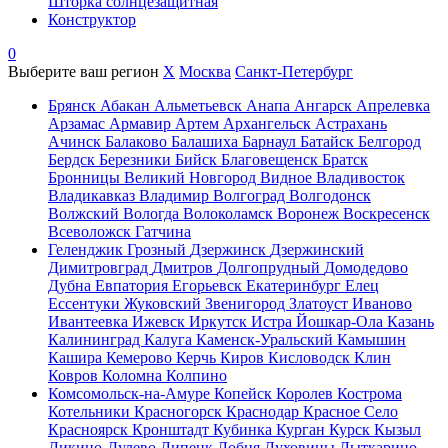
Шторка солнцезащитная
Конструктор
0
Выберите ваш регион
X
Москва
Санкт-Петербург
Брянск
Абакан
Альметьевск
Анапа
Ангарск
Апрелевка
Арзамас
Армавир
Артем
Архангельск
Астрахань
Ачинск
Балаково
Балашиха
Барнаул
Батайск
Белгород
Бердск
Березники
Бийск
Благовещенск
Братск
Бронницы
Великий Новгород
Видное
Владивосток
Владикавказ
Владимир
Волгоград
Волгодонск
Волжский
Вологда
Волоколамск
Воронеж
Воскресенск
Всеволожск
Гатчина
Геленджик
Грозный
Дзержинск
Дзержинский
Димитровград
Дмитров
Долгопрудный
Домодедово
Дубна
Евпатория
Егорьевск
Екатеринбург
Елец
Ессентуки
Жуковский
Звенигород
Златоуст
Иваново
Ивантеевка
Ижевск
Иркутск
Истра
Йошкар-Ола
Казань
Калининград
Калуга
Каменск-Уральский
Камышин
Кашира
Кемерово
Керчь
Киров
Кисловодск
Клин
Ковров
Коломна
Колпино
Комсомольск-на-Амуре
Копейск
Королев
Кострома
Котельники
Красногорск
Краснодар
Красное Село
Красноярск
Кронштадт
Кубинка
Курган
Курск
Кызыл
Ликино-Дулево
Липецк
Лобня
Луховицы
Лыткарино