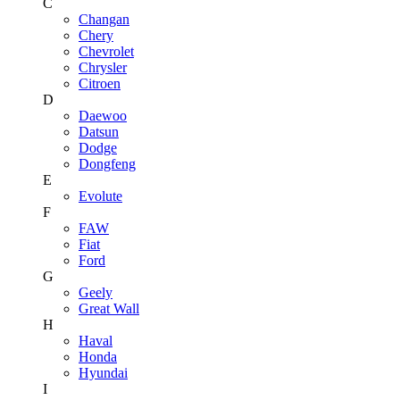
C
Changan
Chery
Chevrolet
Chrysler
Citroen
D
Daewoo
Datsun
Dodge
Dongfeng
E
Evolute
F
FAW
Fiat
Ford
G
Geely
Great Wall
H
Haval
Honda
Hyundai
I