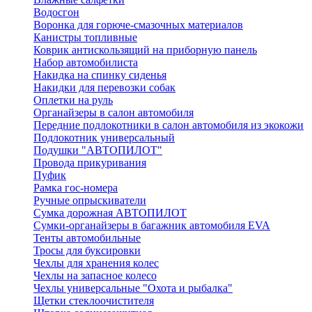
Водосгон
Воронка для горюче-смазочных материалов
Канистры топливные
Коврик антискользящий на приборную панель
Набор автомобилиста
Накидка на спинку сиденья
Накидки для перевозки собак
Оплетки на руль
Органайзеры в салон автомобиля
Передние подлокотники в салон автомобиля из экокожи
Подлокотник универсальный
Подушки "АВТОПИЛОТ"
Провода прикуривания
Пуфик
Рамка гос-номера
Ручные опрыскиватели
Сумка дорожная АВТОПИЛОТ
Сумки-органайзеры в багажник автомобиля EVA
Тенты автомобильные
Тросы для буксировки
Чехлы для хранения колес
Чехлы на запасное колесо
Чехлы универсальные "Охота и рыбалка"
Щетки стеклоочистителя