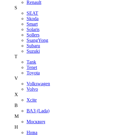
Renault
S
SEAT
Skoda
Smart
Solaris
Sollers
SsangYong
Subaru
Suzuki
T
Tank
Tenet
Toyota
V
Volkswagen
Volvo
X
Xcite
В
ВАЗ (Lada)
М
Москвич
Н
Нива