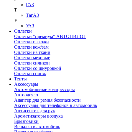
ГАЗ
Т
ТагАЗ
У
УАЗ
Оплетки
Оплетки "премиум" АВТОПИЛОТ
Оплетки из кожи
Оплетки кож/зам
Оплетки из ткани
Оплетки меховые
Оплетки силикон
Оплетки со шнуровкой
Оплетки спонж
Тенты
Аксессуары
Автомобильные компрессоры
Автоодеяло
Адаптер для ремня безопасности
Аксессуары для телефонов в автомобиль
Антисептик для рук
Ароматизаторы воздуха
Брызговики
Вешалка в автомобиль
Влажные салфетки