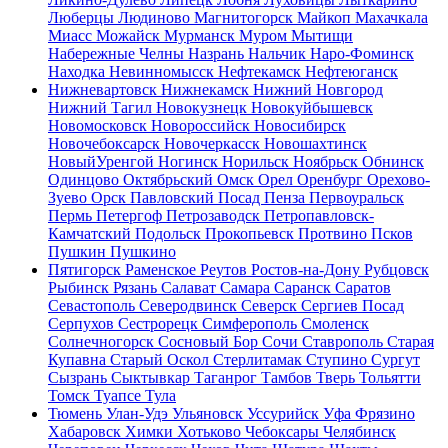
Люберцы
Людиново
Магнитогорск
Майкоп
Махачкала
Миасс
Можайск
Мурманск
Муром
Мытищи
Набережные Челны
Назрань
Нальчик
Наро-Фоминск
Находка
Невинномысск
Нефтекамск
Нефтеюганск
Нижневартовск
Нижнекамск
Нижний Новгород
Нижний Тагил
Новокузнецк
Новокуйбышевск
Новомосковск
Новороссийск
Новосибирск
Новочебоксарск
Новочеркасск
Новошахтинск
НовыйУренгой
Ногинск
Норильск
Ноябрьск
Обнинск
Одинцово
Октябрьский
Омск
Орел
Оренбург
Орехово-
Зуево
Орск
Павловский Посад
Пенза
Первоуральск
Пермь
Петергоф
Петрозаводск
Петропавловск-
Камчатский
Подольск
Прокопьевск
Протвино
Псков
Пушкин
Пушкино
Пятигорск
Раменское
Реутов
Ростов-на-Дону
Рубцовск
Рыбинск
Рязань
Салават
Самара
Саранск
Саратов
Севастополь
Северодвинск
Северск
Сергиев Посад
Серпухов
Сестрорецк
Симферополь
Смоленск
Солнечногорск
Сосновый Бор
Сочи
Ставрополь
Старая
Купавна
Старый Оскол
Стерлитамак
Ступино
Сургут
Сызрань
Сыктывкар
Таганрог
Тамбов
Тверь
Тольятти
Томск
Туапсе
Тула
Тюмень
Улан-Удэ
Ульяновск
Уссурийск
Уфа
Фрязино
Хабаровск
Химки
Хотьково
Чебоксары
Челябинск