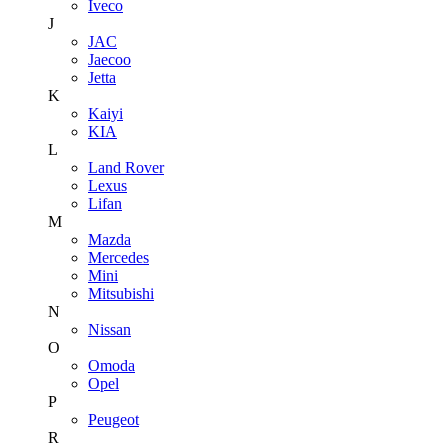
Iveco
J
JAC
Jaecoo
Jetta
K
Kaiyi
KIA
L
Land Rover
Lexus
Lifan
M
Mazda
Mercedes
Mini
Mitsubishi
N
Nissan
O
Omoda
Opel
P
Peugeot
R