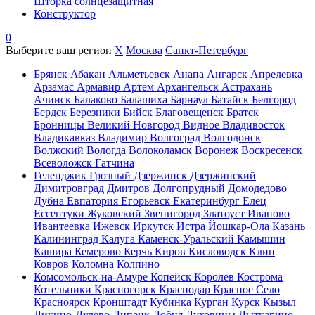
Шторка солнцезащитная
Конструктор
0
Выберите ваш регион
X
Москва
Санкт-Петербург
Брянск
Абакан
Альметьевск
Анапа
Ангарск
Апрелевка
Арзамас
Армавир
Артем
Архангельск
Астрахань
Ачинск
Балаково
Балашиха
Барнаул
Батайск
Белгород
Бердск
Березники
Бийск
Благовещенск
Братск
Бронницы
Великий Новгород
Видное
Владивосток
Владикавказ
Владимир
Волгоград
Волгодонск
Волжский
Вологда
Волоколамск
Воронеж
Воскресенск
Всеволожск
Гатчина
Геленджик
Грозный
Дзержинск
Дзержинский
Димитровград
Дмитров
Долгопрудный
Домодедово
Дубна
Евпатория
Егорьевск
Екатеринбург
Елец
Ессентуки
Жуковский
Звенигород
Златоуст
Иваново
Ивантеевка
Ижевск
Иркутск
Истра
Йошкар-Ола
Казань
Калининград
Калуга
Каменск-Уральский
Камышин
Кашира
Кемерово
Керчь
Киров
Кисловодск
Клин
Ковров
Коломна
Колпино
Комсомольск-на-Амуре
Копейск
Королев
Кострома
Котельники
Красногорск
Краснодар
Красное Село
Красноярск
Кронштадт
Кубинка
Курган
Курск
Кызыл
Ликино-Дулево
Липецк
Лобня
Луховицы
Лыткарино