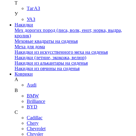
Т
ТагАЗ
У
УАЗ
Накидки
Мех дорогих пород (лиса, волк, енот, норка, выдра,
кролик)
Меховые квадраты на сиденья
Меха для дома
Накидки из искусственного меха на сиденья
Накидки (летние, экокожа, велюр)
Накидки из алькантары на сиденья
Накидки из овчины на сиденья
Коврики
A
Audi
B
BMW
Brilliance
BYD
C
Cadillac
Chery
Chevrolet
Chrysler