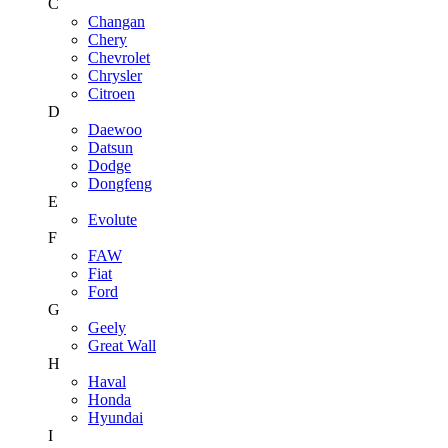
C
Changan
Chery
Chevrolet
Chrysler
Citroen
D
Daewoo
Datsun
Dodge
Dongfeng
E
Evolute
F
FAW
Fiat
Ford
G
Geely
Great Wall
H
Haval
Honda
Hyundai
I