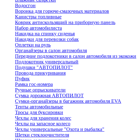
Водосгон
Воронка для горюче-смазочных материалов
Канистры топливные
Коврик антискользящий на приборную панель
Набор автомобилиста
Накидка на спинку сиденья
Накидки для перевозки собак
Оплетки на руль
Органайзеры в салон автомобиля
Передние подлокотники в салон автомобиля из экокожи
Подлокотник универсальный
Подушки "АВТОПИЛОТ"
Провода прикуривания
Пуфик
Рамка гос-номера
Ручные опрыскиватели
Сумка дорожная АВТОПИЛОТ
Сумки-органайзеры в багажник автомобиля EVA
Тенты автомобильные
Тросы для буксировки
Чехлы для хранения колес
Чехлы на запасное колесо
Чехлы универсальные "Охота и рыбалка"
Щетки стеклоочистителя