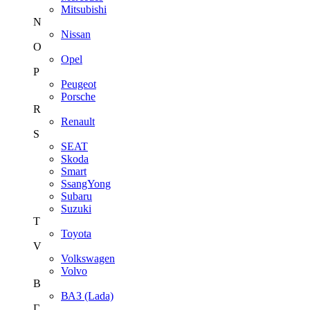
Mitsubishi
N
Nissan
O
Opel
P
Peugeot
Porsche
R
Renault
S
SEAT
Skoda
Smart
SsangYong
Subaru
Suzuki
T
Toyota
V
Volkswagen
Volvo
В
ВАЗ (Lada)
Г