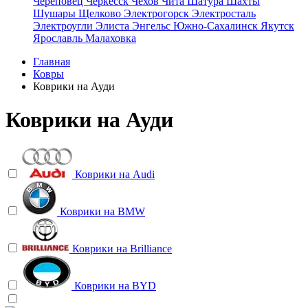
Череповец
Черкесск
Чехов
Чита
Шатура
Шахты
Шушары
Щелково
Электрогорск
Электросталь
Электроугли
Элиста
Энгельс
Южно-Сахалинск
Якутск
Ярославль
Малаховка
Главная
Ковры
Коврики на Ауди
Коврики на Ауди
Коврики на
Audi
Коврики на
BMW
Коврики на
Brilliance
Коврики на
BYD