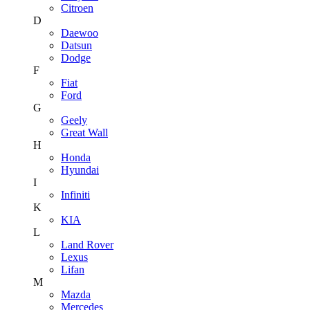
Citroen
D
Daewoo
Datsun
Dodge
F
Fiat
Ford
G
Geely
Great Wall
H
Honda
Hyundai
I
Infiniti
K
KIA
L
Land Rover
Lexus
Lifan
M
Mazda
Mercedes