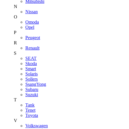
Mitsubishi
N
Nissan
O
Omoda
Opel
P
Peugeot
R
Renault
S
SEAT
Skoda
Smart
Solaris
Sollers
SsangYong
Subaru
Suzuki
T
Tank
Tenet
Toyota
V
Volkswagen