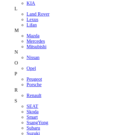
KIA
L
Land Rover
Lexus
Lifan
M
Mazda
Mercedes
Mitsubishi
N
Nissan
O
Opel
P
Peugeot
Porsche
R
Renault
S
SEAT
Skoda
Smart
SsangYong
Subaru
Suzuki