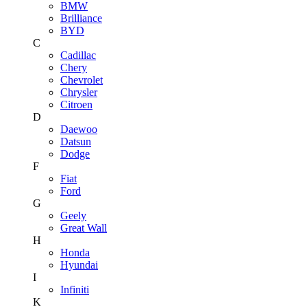
BMW
Brilliance
BYD
C
Cadillac
Chery
Chevrolet
Chrysler
Citroen
D
Daewoo
Datsun
Dodge
F
Fiat
Ford
G
Geely
Great Wall
H
Honda
Hyundai
I
Infiniti
K