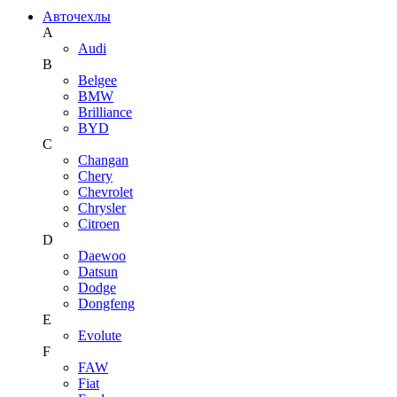
Авточехлы
A
Audi
B
Belgee
BMW
Brilliance
BYD
C
Changan
Chery
Chevrolet
Chrysler
Citroen
D
Daewoo
Datsun
Dodge
Dongfeng
E
Evolute
F
FAW
Fiat