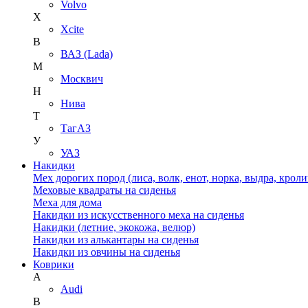
Volvo
X
Xcite
В
ВАЗ (Lada)
М
Москвич
Н
Нива
Т
ТагАЗ
У
УАЗ
Накидки
Мех дорогих пород (лиса, волк, енот, норка, выдра, кроли
Меховые квадраты на сиденья
Меха для дома
Накидки из искусственного меха на сиденья
Накидки (летние, экокожа, велюр)
Накидки из алькантары на сиденья
Накидки из овчины на сиденья
Коврики
A
Audi
B