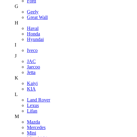
Ford
G
Geely
Great Wall
H
Haval
Honda
Hyundai
I
Iveco
J
JAC
Jaecoo
Jetta
K
Kaiyi
KIA
L
Land Rover
Lexus
Lifan
M
Mazda
Mercedes
Mini