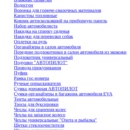
Водосгон
Воронка для горюче-смазочных материалов
Канистры топливные
Коврик антискользящий на приборную панель
Набор автомобилиста
Накидка на спинку сиденья
Накидки для перевозки собак
Оплетки на руль
Органайзеры в салон автомобиля
Передние подлокотники в салон автомобиля из экокожи
Подлокотник универсальный
Подушки "АВТОПИЛОТ"
Провода прикуривания
Пуфик
Рамка гос-номера
Ручные опрыскиватели
Сумка дорожная АВТОПИЛОТ
Сумки-органайзеры в багажник автомобиля EVA
Тенты автомобильные
Тросы для буксировки
Чехлы для хранения колес
Чехлы на запасное колесо
Чехлы универсальные "Охота и рыбалка"
Щетки стеклоочистителя