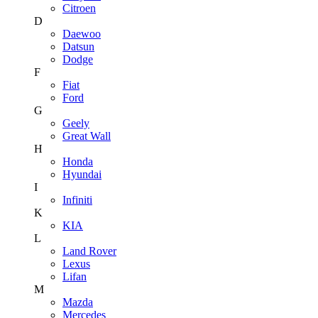
Citroen
D
Daewoo
Datsun
Dodge
F
Fiat
Ford
G
Geely
Great Wall
H
Honda
Hyundai
I
Infiniti
K
KIA
L
Land Rover
Lexus
Lifan
M
Mazda
Mercedes