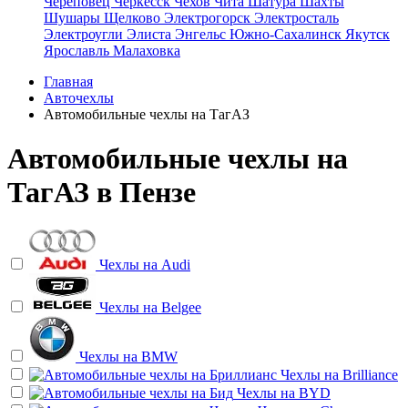
Череповец
Черкесск
Чехов
Чита
Шатура
Шахты
Шушары
Щелково
Электрогорск
Электросталь
Электроугли
Элиста
Энгельс
Южно-Сахалинск
Якутск
Ярославль
Малаховка
Главная
Авточехлы
Автомобильные чехлы на ТагАЗ
Автомобильные чехлы на
ТагАЗ в Пензе
Чехлы на
Audi
Чехлы на
Belgee
Чехлы на
BMW
Чехлы на
Brilliance
Чехлы на
BYD