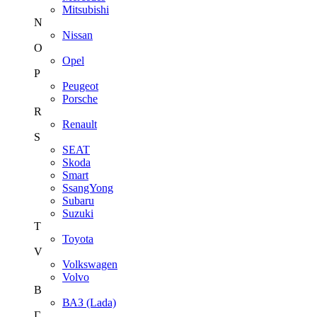
Mitsubishi
N
Nissan
O
Opel
P
Peugeot
Porsche
R
Renault
S
SEAT
Skoda
Smart
SsangYong
Subaru
Suzuki
T
Toyota
V
Volkswagen
Volvo
В
ВАЗ (Lada)
Г