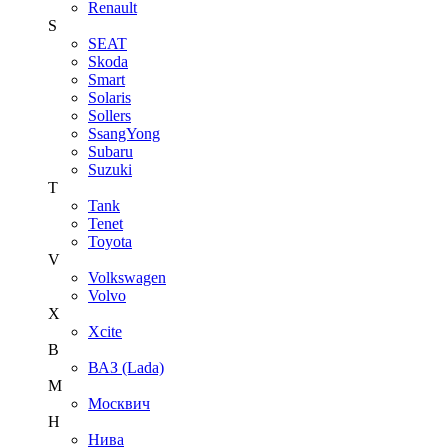
Renault
S
SEAT
Skoda
Smart
Solaris
Sollers
SsangYong
Subaru
Suzuki
T
Tank
Tenet
Toyota
V
Volkswagen
Volvo
X
Xcite
В
ВАЗ (Lada)
М
Москвич
Н
Нива