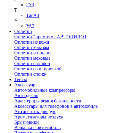
ГАЗ
Т
ТагАЗ
У
УАЗ
Оплетки
Оплетки "премиум" АВТОПИЛОТ
Оплетки из кожи
Оплетки кож/зам
Оплетки из ткани
Оплетки меховые
Оплетки силикон
Оплетки со шнуровкой
Оплетки спонж
Тенты
Аксессуары
Автомобильные компрессоры
Автоодеяло
Адаптер для ремня безопасности
Аксессуары для телефонов в автомобиль
Антисептик для рук
Ароматизаторы воздуха
Брызговики
Вешалка в автомобиль
Влажные салфетки