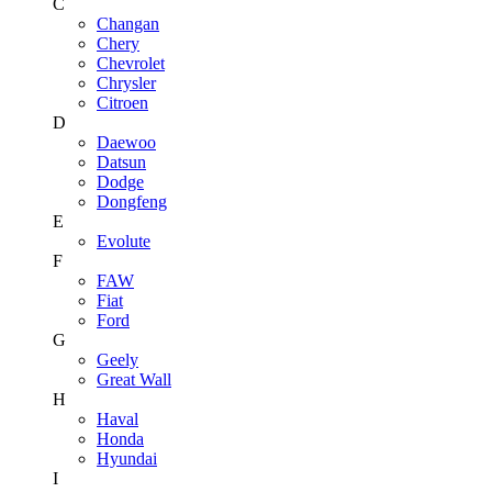
C
Changan
Chery
Chevrolet
Chrysler
Citroen
D
Daewoo
Datsun
Dodge
Dongfeng
E
Evolute
F
FAW
Fiat
Ford
G
Geely
Great Wall
H
Haval
Honda
Hyundai
I