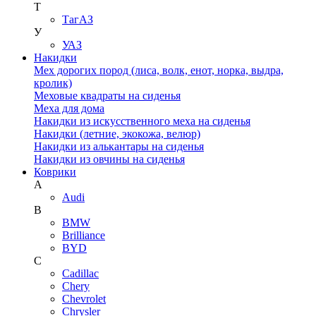
Т
ТагАЗ
У
УАЗ
Накидки
Мех дорогих пород (лиса, волк, енот, норка, выдра,
кролик)
Меховые квадраты на сиденья
Меха для дома
Накидки из искусственного меха на сиденья
Накидки (летние, экокожа, велюр)
Накидки из алькантары на сиденья
Накидки из овчины на сиденья
Коврики
A
Audi
B
BMW
Brilliance
BYD
C
Cadillac
Chery
Chevrolet
Chrysler