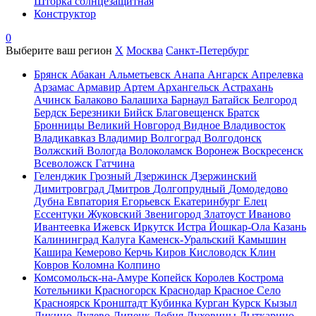
Шторка солнцезащитная
Конструктор
0
Выберите ваш регион
X
Москва
Санкт-Петербург
Брянск
Абакан
Альметьевск
Анапа
Ангарск
Апрелевка
Арзамас
Армавир
Артем
Архангельск
Астрахань
Ачинск
Балаково
Балашиха
Барнаул
Батайск
Белгород
Бердск
Березники
Бийск
Благовещенск
Братск
Бронницы
Великий Новгород
Видное
Владивосток
Владикавказ
Владимир
Волгоград
Волгодонск
Волжский
Вологда
Волоколамск
Воронеж
Воскресенск
Всеволожск
Гатчина
Геленджик
Грозный
Дзержинск
Дзержинский
Димитровград
Дмитров
Долгопрудный
Домодедово
Дубна
Евпатория
Егорьевск
Екатеринбург
Елец
Ессентуки
Жуковский
Звенигород
Златоуст
Иваново
Ивантеевка
Ижевск
Иркутск
Истра
Йошкар-Ола
Казань
Калининград
Калуга
Каменск-Уральский
Камышин
Кашира
Кемерово
Керчь
Киров
Кисловодск
Клин
Ковров
Коломна
Колпино
Комсомольск-на-Амуре
Копейск
Королев
Кострома
Котельники
Красногорск
Краснодар
Красное Село
Красноярск
Кронштадт
Кубинка
Курган
Курск
Кызыл
Ликино-Дулево
Липецк
Лобня
Луховицы
Лыткарино