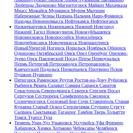
Люберцы
Людиново
Магнитогорск
Майкоп
Махачкала
Миасс
Можайск
Мурманск
Муром
Мытищи
Набережные Челны
Назрань
Нальчик
Наро-Фоминск
Находка
Невинномысск
Нефтекамск
Нефтеюганск
Нижневартовск
Нижнекамск
Нижний Новгород
Нижний Тагил
Новокузнецк
Новокуйбышевск
Новомосковск
Новороссийск
Новосибирск
Новочебоксарск
Новочеркасск
Новошахтинск
НовыйУренгой
Ногинск
Норильск
Ноябрьск
Обнинск
Одинцово
Октябрьский
Омск
Орел
Оренбург
Орехово-
Зуево
Орск
Павловский Посад
Пенза
Первоуральск
Пермь
Петергоф
Петрозаводск
Петропавловск-
Камчатский
Подольск
Прокопьевск
Протвино
Псков
Пушкин
Пушкино
Пятигорск
Раменское
Реутов
Ростов-на-Дону
Рубцовск
Рыбинск
Рязань
Салават
Самара
Саранск
Саратов
Севастополь
Северодвинск
Северск
Сергиев Посад
Серпухов
Сестрорецк
Симферополь
Смоленск
Солнечногорск
Сосновый Бор
Сочи
Ставрополь
Старая
Купавна
Старый Оскол
Стерлитамак
Ступино
Сургут
Сызрань
Сыктывкар
Таганрог
Тамбов
Тверь
Тольятти
Томск
Туапсе
Тула
Тюмень
Улан-Удэ
Ульяновск
Уссурийск
Уфа
Фрязино
Хабаровск
Химки
Хотьково
Чебоксары
Челябинск