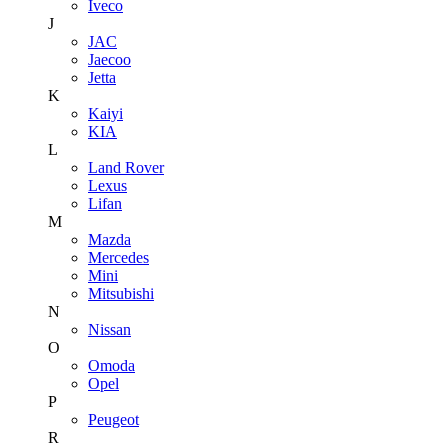
Iveco
J
JAC
Jaecoo
Jetta
K
Kaiyi
KIA
L
Land Rover
Lexus
Lifan
M
Mazda
Mercedes
Mini
Mitsubishi
N
Nissan
O
Omoda
Opel
P
Peugeot
R