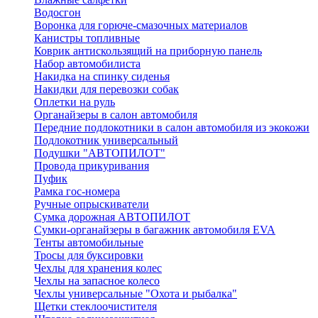
Водосгон
Воронка для горюче-смазочных материалов
Канистры топливные
Коврик антискользящий на приборную панель
Набор автомобилиста
Накидка на спинку сиденья
Накидки для перевозки собак
Оплетки на руль
Органайзеры в салон автомобиля
Передние подлокотники в салон автомобиля из экокожи
Подлокотник универсальный
Подушки "АВТОПИЛОТ"
Провода прикуривания
Пуфик
Рамка гос-номера
Ручные опрыскиватели
Сумка дорожная АВТОПИЛОТ
Сумки-органайзеры в багажник автомобиля EVA
Тенты автомобильные
Тросы для буксировки
Чехлы для хранения колес
Чехлы на запасное колесо
Чехлы универсальные "Охота и рыбалка"
Щетки стеклоочистителя