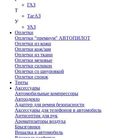
ГАЗ
Т
ТагАЗ
У
УАЗ
Оплетки
Оплетки "премиум" АВТОПИЛОТ
Оплетки из кожи
Оплетки кож/зам
Оплетки из ткани
Оплетки меховые
Оплетки силикон
Оплетки со шнуровкой
Оплетки спонж
Тенты
Аксессуары
Автомобильные компрессоры
Автоодеяло
Адаптер для ремня безопасности
Аксессуары для телефонов в автомобиль
Антисептик для рук
Ароматизаторы воздуха
Брызговики
Вешалка в автомобиль
Влажные салфетки