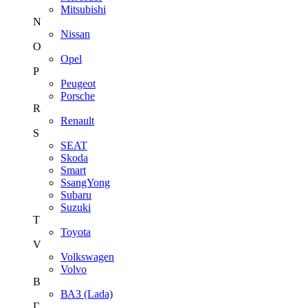
Mitsubishi
N
Nissan
O
Opel
P
Peugeot
Porsche
R
Renault
S
SEAT
Skoda
Smart
SsangYong
Subaru
Suzuki
T
Toyota
V
Volkswagen
Volvo
В
ВАЗ (Lada)
Г