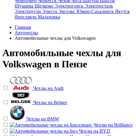
Череповец
Черкесск
Чехов
Чита
Шатура
Шахты
Шушары
Щелково
Электрогорск
Электросталь
Электроугли
Элиста
Энгельс
Южно-Сахалинск
Якутск
Ярославль
Малаховка
Главная
Авточехлы
Автомобильные чехлы для Volkswagen
Автомобильные чехлы для
Volkswagen в Пензе
Чехлы на
Audi
Чехлы на
Belgee
Чехлы на
BMW
Чехлы на
Brilliance
Чехлы на
BYD