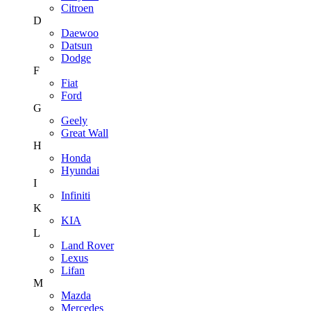
Citroen
D
Daewoo
Datsun
Dodge
F
Fiat
Ford
G
Geely
Great Wall
H
Honda
Hyundai
I
Infiniti
K
KIA
L
Land Rover
Lexus
Lifan
M
Mazda
Mercedes