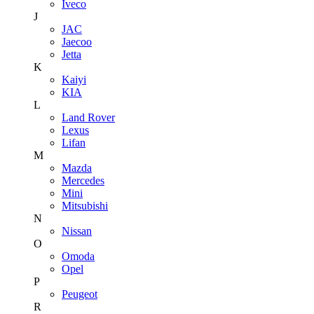
Iveco
J
JAC
Jaecoo
Jetta
K
Kaiyi
KIA
L
Land Rover
Lexus
Lifan
M
Mazda
Mercedes
Mini
Mitsubishi
N
Nissan
O
Omoda
Opel
P
Peugeot
R