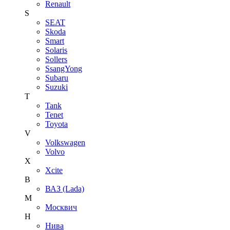
Renault
S
SEAT
Skoda
Smart
Solaris
Sollers
SsangYong
Subaru
Suzuki
T
Tank
Tenet
Toyota
V
Volkswagen
Volvo
X
Xcite
В
ВАЗ (Lada)
М
Москвич
Н
Нива