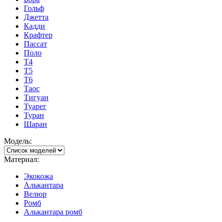
Гольф
Джетта
Кадди
Крафтер
Пассат
Поло
Т4
Т5
Т6
Таос
Тигуан
Туарег
Туран
Шаран
Модель:
Материал:
Экокожа
Алькантара
Велюр
Ромб
Алькантара ромб