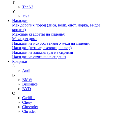
Т
ТагАЗ
У
УАЗ
Накидки
Мех дорогих пород (лиса, волк, енот, норка, выдра,
кролик)
Меховые квадраты на сиденья
Меха для дома
Накидки из искусственного меха на сиденья
Накидки (летние, экокожа, велюр)
Накидки из алькантары на сиденья
Накидки из овчины на сиденья
Коврики
A
Audi
B
BMW
Brilliance
BYD
C
Cadillac
Chery
Chevrolet
Chrysler