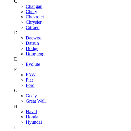
C
Changan
Chery
Chevrolet
Chrysler
Citroen
D
Daewoo
Datsun
Dodge
Dongfeng
E
Evolute
F
FAW
Fiat
Ford
G
Geely
Great Wall
H
Haval
Honda
Hyundai
I