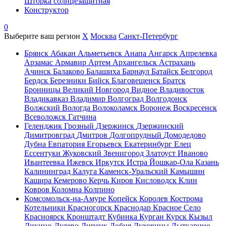
Шторка солнцезащитная
Конструктор
0
Выберите ваш регион
X
Москва
Санкт-Петербург
Брянск
Абакан
Альметьевск
Анапа
Ангарск
Апрелевка
Арзамас
Армавир
Артем
Архангельск
Астрахань
Ачинск
Балаково
Балашиха
Барнаул
Батайск
Белгород
Бердск
Березники
Бийск
Благовещенск
Братск
Бронницы
Великий Новгород
Видное
Владивосток
Владикавказ
Владимир
Волгоград
Волгодонск
Волжский
Вологда
Волоколамск
Воронеж
Воскресенск
Всеволожск
Гатчина
Геленджик
Грозный
Дзержинск
Дзержинский
Димитровград
Дмитров
Долгопрудный
Домодедово
Дубна
Евпатория
Егорьевск
Екатеринбург
Елец
Ессентуки
Жуковский
Звенигород
Златоуст
Иваново
Ивантеевка
Ижевск
Иркутск
Истра
Йошкар-Ола
Казань
Калининград
Калуга
Каменск-Уральский
Камышин
Кашира
Кемерово
Керчь
Киров
Кисловодск
Клин
Ковров
Коломна
Колпино
Комсомольск-на-Амуре
Копейск
Королев
Кострома
Котельники
Красногорск
Краснодар
Красное Село
Красноярск
Кронштадт
Кубинка
Курган
Курск
Кызыл
Ликино-Дулево
Липецк
Лобня
Луховицы
Лыткарино