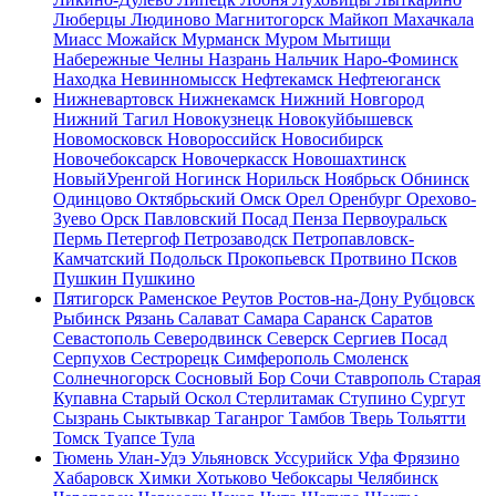
Люберцы
Людиново
Магнитогорск
Майкоп
Махачкала
Миасс
Можайск
Мурманск
Муром
Мытищи
Набережные Челны
Назрань
Нальчик
Наро-Фоминск
Находка
Невинномысск
Нефтекамск
Нефтеюганск
Нижневартовск
Нижнекамск
Нижний Новгород
Нижний Тагил
Новокузнецк
Новокуйбышевск
Новомосковск
Новороссийск
Новосибирск
Новочебоксарск
Новочеркасск
Новошахтинск
НовыйУренгой
Ногинск
Норильск
Ноябрьск
Обнинск
Одинцово
Октябрьский
Омск
Орел
Оренбург
Орехово-
Зуево
Орск
Павловский Посад
Пенза
Первоуральск
Пермь
Петергоф
Петрозаводск
Петропавловск-
Камчатский
Подольск
Прокопьевск
Протвино
Псков
Пушкин
Пушкино
Пятигорск
Раменское
Реутов
Ростов-на-Дону
Рубцовск
Рыбинск
Рязань
Салават
Самара
Саранск
Саратов
Севастополь
Северодвинск
Северск
Сергиев Посад
Серпухов
Сестрорецк
Симферополь
Смоленск
Солнечногорск
Сосновый Бор
Сочи
Ставрополь
Старая
Купавна
Старый Оскол
Стерлитамак
Ступино
Сургут
Сызрань
Сыктывкар
Таганрог
Тамбов
Тверь
Тольятти
Томск
Туапсе
Тула
Тюмень
Улан-Удэ
Ульяновск
Уссурийск
Уфа
Фрязино
Хабаровск
Химки
Хотьково
Чебоксары
Челябинск