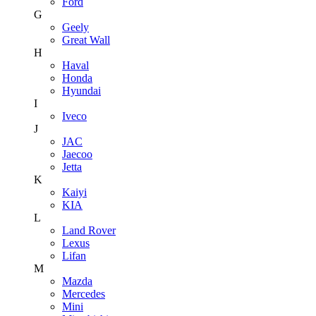
Ford
G
Geely
Great Wall
H
Haval
Honda
Hyundai
I
Iveco
J
JAC
Jaecoo
Jetta
K
Kaiyi
KIA
L
Land Rover
Lexus
Lifan
M
Mazda
Mercedes
Mini