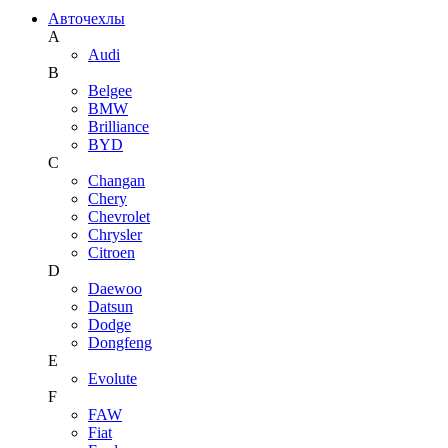
Авточехлы
A
Audi
B
Belgee
BMW
Brilliance
BYD
C
Changan
Chery
Chevrolet
Chrysler
Citroen
D
Daewoo
Datsun
Dodge
Dongfeng
E
Evolute
F
FAW
Fiat