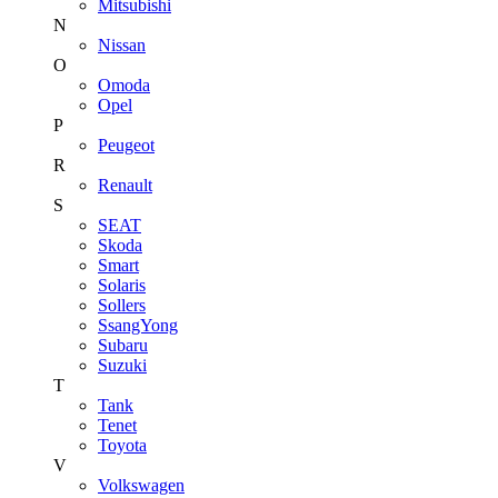
Mitsubishi
N
Nissan
O
Omoda
Opel
P
Peugeot
R
Renault
S
SEAT
Skoda
Smart
Solaris
Sollers
SsangYong
Subaru
Suzuki
T
Tank
Tenet
Toyota
V
Volkswagen