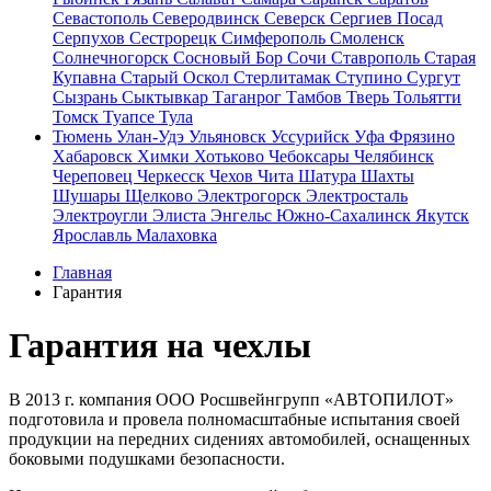
Севастополь
Северодвинск
Северск
Сергиев Посад
Серпухов
Сестрорецк
Симферополь
Смоленск
Солнечногорск
Сосновый Бор
Сочи
Ставрополь
Старая
Купавна
Старый Оскол
Стерлитамак
Ступино
Сургут
Сызрань
Сыктывкар
Таганрог
Тамбов
Тверь
Тольятти
Томск
Туапсе
Тула
Тюмень
Улан-Удэ
Ульяновск
Уссурийск
Уфа
Фрязино
Хабаровск
Химки
Хотьково
Чебоксары
Челябинск
Череповец
Черкесск
Чехов
Чита
Шатура
Шахты
Шушары
Щелково
Электрогорск
Электросталь
Электроугли
Элиста
Энгельс
Южно-Сахалинск
Якутск
Ярославль
Малаховка
Главная
Гарантия
Гарантия на чехлы
В 2013 г. компания ООО Росшвейнгрупп «АВТОПИЛОТ»
подготовила и провела полномасштабные испытания своей
продукции на передних сидениях автомобилей, оснащенных
боковыми подушками безопасности.