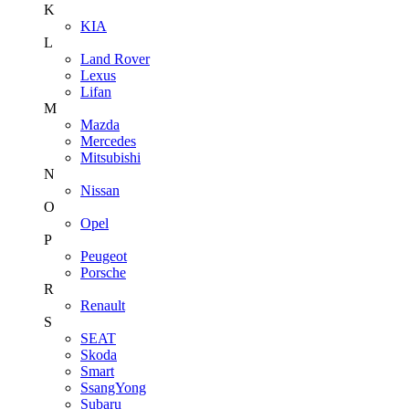
K
KIA
L
Land Rover
Lexus
Lifan
M
Mazda
Mercedes
Mitsubishi
N
Nissan
O
Opel
P
Peugeot
Porsche
R
Renault
S
SEAT
Skoda
Smart
SsangYong
Subaru