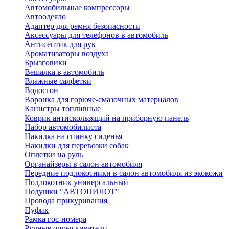
Автомобильные компрессоры
Автоодеяло
Адаптер для ремня безопасности
Аксессуары для телефонов в автомобиль
Антисептик для рук
Ароматизаторы воздуха
Брызговики
Вешалка в автомобиль
Влажные салфетки
Водосгон
Воронка для горюче-смазочных материалов
Канистры топливные
Коврик антискользящий на приборную панель
Набор автомобилиста
Накидка на спинку сиденья
Накидки для перевозки собак
Оплетки на руль
Органайзеры в салон автомобиля
Передние подлокотники в салон автомобиля из экокожи
Подлокотник универсальный
Подушки "АВТОПИЛОТ"
Провода прикуривания
Пуфик
Рамка гос-номера
Ручные опрыскиватели