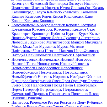
Ессентуки
Жуковский
Звенигород
Златоуст
Иваново
Ивантеевка
Ижевск
Иркутск
Истра
Йошкар-Ола
Казань
Калининград
Калуга
Каменск-Уральский
Камышин
Кашира
Кемерово
Керчь
Киров
Кисловодск
Клин
Ковров
Коломна
Колпино
Комсомольск-на-Амуре
Копейск
Королев
Кострома
Котельники
Красногорск
Краснодар
Красное Село
Красноярск
Кронштадт
Кубинка
Курган
Курск
Кызыл
Ликино-Дулево
Липецк
Лобня
Луховицы
Лыткарино
Люберцы
Людиново
Магнитогорск
Майкоп
Махачкала
Миасс
Можайск
Мурманск
Муром
Мытищи
Набережные Челны
Назрань
Нальчик
Наро-Фоминск
Находка
Невинномысск
Нефтекамск
Нефтеюганск
Нижневартовск
Нижнекамск
Нижний Новгород
Нижний Тагил
Новокузнецк
Новокуйбышевск
Новомосковск
Новороссийск
Новосибирск
Новочебоксарск
Новочеркасск
Новошахтинск
НовыйУренгой
Ногинск
Норильск
Ноябрьск
Обнинск
Одинцово
Октябрьский
Омск
Орел
Оренбург
Орехово-
Зуево
Орск
Павловский Посад
Пенза
Первоуральск
Пермь
Петергоф
Петрозаводск
Петропавловск-
Камчатский
Подольск
Прокопьевск
Протвино
Псков
Пушкин
Пушкино
Пятигорск
Раменское
Реутов
Ростов-на-Дону
Рубцовск
Рыбинск
Рязань
Салават
Самара
Саранск
Саратов