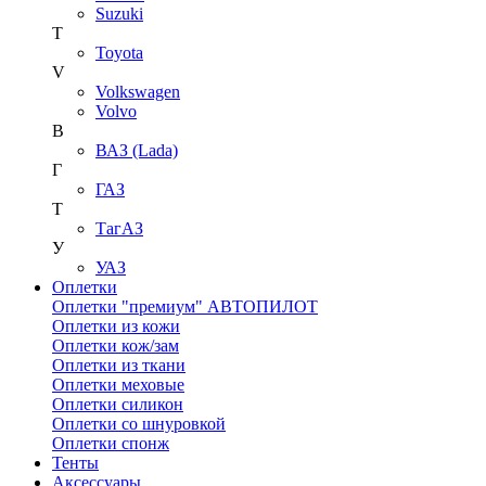
Suzuki
T
Toyota
V
Volkswagen
Volvo
В
ВАЗ (Lada)
Г
ГАЗ
Т
ТагАЗ
У
УАЗ
Оплетки
Оплетки "премиум" АВТОПИЛОТ
Оплетки из кожи
Оплетки кож/зам
Оплетки из ткани
Оплетки меховые
Оплетки силикон
Оплетки со шнуровкой
Оплетки спонж
Тенты
Аксессуары