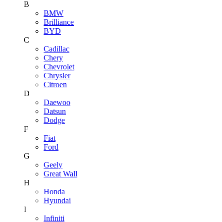
B
BMW
Brilliance
BYD
C
Cadillac
Chery
Chevrolet
Chrysler
Citroen
D
Daewoo
Datsun
Dodge
F
Fiat
Ford
G
Geely
Great Wall
H
Honda
Hyundai
I
Infiniti