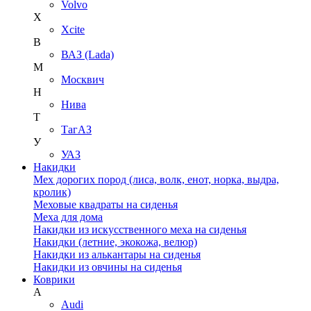
Volvo
X
Xcite
В
ВАЗ (Lada)
М
Москвич
Н
Нива
Т
ТагАЗ
У
УАЗ
Накидки
Мех дорогих пород (лиса, волк, енот, норка, выдра,
кролик)
Меховые квадраты на сиденья
Меха для дома
Накидки из искусственного меха на сиденья
Накидки (летние, экокожа, велюр)
Накидки из алькантары на сиденья
Накидки из овчины на сиденья
Коврики
A
Audi