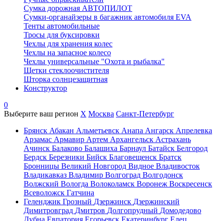
Сумка дорожная АВТОПИЛОТ
Сумки-органайзеры в багажник автомобиля EVA
Тенты автомобильные
Тросы для буксировки
Чехлы для хранения колес
Чехлы на запасное колесо
Чехлы универсальные "Охота и рыбалка"
Щетки стеклоочистителя
Шторка солнцезащитная
Конструктор
0
Выберите ваш регион
X
Москва
Санкт-Петербург
Брянск
Абакан
Альметьевск
Анапа
Ангарск
Апрелевка
Арзамас
Армавир
Артем
Архангельск
Астрахань
Ачинск
Балаково
Балашиха
Барнаул
Батайск
Белгород
Бердск
Березники
Бийск
Благовещенск
Братск
Бронницы
Великий Новгород
Видное
Владивосток
Владикавказ
Владимир
Волгоград
Волгодонск
Волжский
Вологда
Волоколамск
Воронеж
Воскресенск
Всеволожск
Гатчина
Геленджик
Грозный
Дзержинск
Дзержинский
Димитровград
Дмитров
Долгопрудный
Домодедово
Дубна
Евпатория
Егорьевск
Екатеринбург
Елец