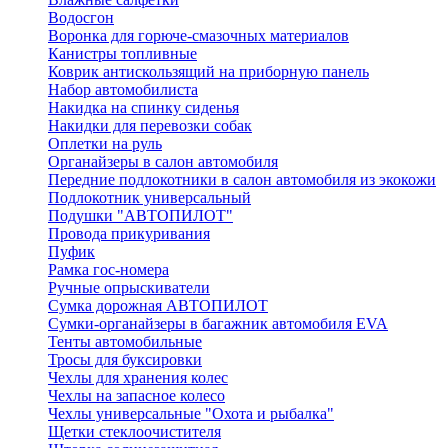
Водосгон
Воронка для горюче-смазочных материалов
Канистры топливные
Коврик антискользящий на приборную панель
Набор автомобилиста
Накидка на спинку сиденья
Накидки для перевозки собак
Оплетки на руль
Органайзеры в салон автомобиля
Передние подлокотники в салон автомобиля из экокожи
Подлокотник универсальный
Подушки "АВТОПИЛОТ"
Провода прикуривания
Пуфик
Рамка гос-номера
Ручные опрыскиватели
Сумка дорожная АВТОПИЛОТ
Сумки-органайзеры в багажник автомобиля EVA
Тенты автомобильные
Тросы для буксировки
Чехлы для хранения колес
Чехлы на запасное колесо
Чехлы универсальные "Охота и рыбалка"
Щетки стеклоочистителя