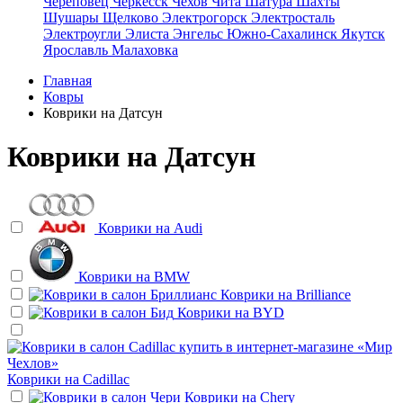
Череповец
Черкесск
Чехов
Чита
Шатура
Шахты
Шушары
Щелково
Электрогорск
Электросталь
Электроугли
Элиста
Энгельс
Южно-Сахалинск
Якутск
Ярославль
Малаховка
Главная
Ковры
Коврики на Датсун
Коврики на Датсун
Коврики на
Audi
Коврики на
BMW
Коврики на
Brilliance
Коврики на
BYD
Коврики на
Cadillac
Коврики на
Chery