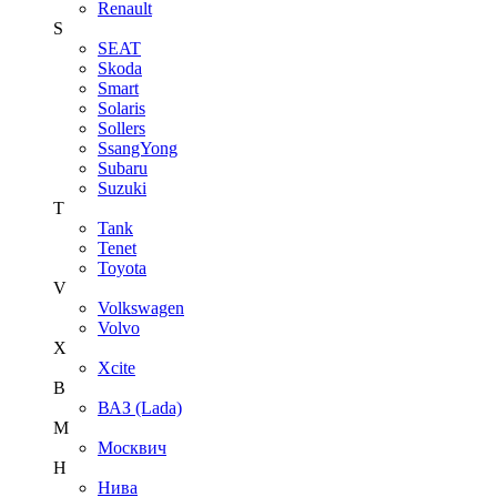
Renault
S
SEAT
Skoda
Smart
Solaris
Sollers
SsangYong
Subaru
Suzuki
T
Tank
Tenet
Toyota
V
Volkswagen
Volvo
X
Xcite
В
ВАЗ (Lada)
М
Москвич
Н
Нива