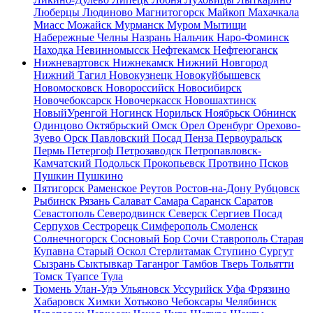
Люберцы
Людиново
Магнитогорск
Майкоп
Махачкала
Миасс
Можайск
Мурманск
Муром
Мытищи
Набережные Челны
Назрань
Нальчик
Наро-Фоминск
Находка
Невинномысск
Нефтекамск
Нефтеюганск
Нижневартовск
Нижнекамск
Нижний Новгород
Нижний Тагил
Новокузнецк
Новокуйбышевск
Новомосковск
Новороссийск
Новосибирск
Новочебоксарск
Новочеркасск
Новошахтинск
НовыйУренгой
Ногинск
Норильск
Ноябрьск
Обнинск
Одинцово
Октябрьский
Омск
Орел
Оренбург
Орехово-
Зуево
Орск
Павловский Посад
Пенза
Первоуральск
Пермь
Петергоф
Петрозаводск
Петропавловск-
Камчатский
Подольск
Прокопьевск
Протвино
Псков
Пушкин
Пушкино
Пятигорск
Раменское
Реутов
Ростов-на-Дону
Рубцовск
Рыбинск
Рязань
Салават
Самара
Саранск
Саратов
Севастополь
Северодвинск
Северск
Сергиев Посад
Серпухов
Сестрорецк
Симферополь
Смоленск
Солнечногорск
Сосновый Бор
Сочи
Ставрополь
Старая
Купавна
Старый Оскол
Стерлитамак
Ступино
Сургут
Сызрань
Сыктывкар
Таганрог
Тамбов
Тверь
Тольятти
Томск
Туапсе
Тула
Тюмень
Улан-Удэ
Ульяновск
Уссурийск
Уфа
Фрязино
Хабаровск
Химки
Хотьково
Чебоксары
Челябинск