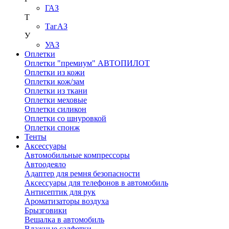
ГАЗ
Т
ТагАЗ
У
УАЗ
Оплетки
Оплетки "премиум" АВТОПИЛОТ
Оплетки из кожи
Оплетки кож/зам
Оплетки из ткани
Оплетки меховые
Оплетки силикон
Оплетки со шнуровкой
Оплетки спонж
Тенты
Аксессуары
Автомобильные компрессоры
Автоодеяло
Адаптер для ремня безопасности
Аксессуары для телефонов в автомобиль
Антисептик для рук
Ароматизаторы воздуха
Брызговики
Вешалка в автомобиль
Влажные салфетки