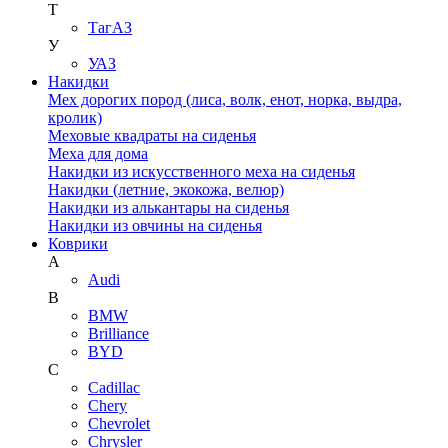
Т
ТагАЗ
У
УАЗ
Накидки
Мех дорогих пород (лиса, волк, енот, норка, выдра,
кролик)
Меховые квадраты на сиденья
Меха для дома
Накидки из искусственного меха на сиденья
Накидки (летние, экокожа, велюр)
Накидки из алькантары на сиденья
Накидки из овчины на сиденья
Коврики
A
Audi
B
BMW
Brilliance
BYD
C
Cadillac
Chery
Chevrolet
Chrysler