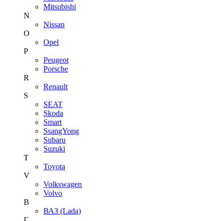
Mitsubishi
N
Nissan
O
Opel
P
Peugeot
Porsche
R
Renault
S
SEAT
Skoda
Smart
SsangYong
Subaru
Suzuki
T
Toyota
V
Volkswagen
Volvo
В
ВАЗ (Lada)
Г