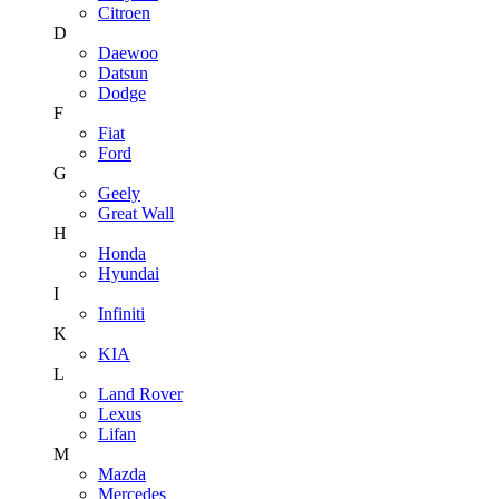
Citroen
D
Daewoo
Datsun
Dodge
F
Fiat
Ford
G
Geely
Great Wall
H
Honda
Hyundai
I
Infiniti
K
KIA
L
Land Rover
Lexus
Lifan
M
Mazda
Mercedes