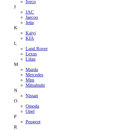
Iveco
J
JAC
Jaecoo
Jetta
K
Kaiyi
KIA
L
Land Rover
Lexus
Lifan
M
Mazda
Mercedes
Mini
Mitsubishi
N
Nissan
O
Omoda
Opel
P
Peugeot
R