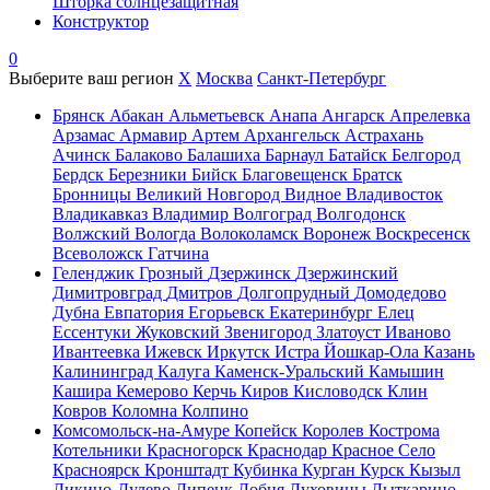
Шторка солнцезащитная
Конструктор
0
Выберите ваш регион
X
Москва
Санкт-Петербург
Брянск
Абакан
Альметьевск
Анапа
Ангарск
Апрелевка
Арзамас
Армавир
Артем
Архангельск
Астрахань
Ачинск
Балаково
Балашиха
Барнаул
Батайск
Белгород
Бердск
Березники
Бийск
Благовещенск
Братск
Бронницы
Великий Новгород
Видное
Владивосток
Владикавказ
Владимир
Волгоград
Волгодонск
Волжский
Вологда
Волоколамск
Воронеж
Воскресенск
Всеволожск
Гатчина
Геленджик
Грозный
Дзержинск
Дзержинский
Димитровград
Дмитров
Долгопрудный
Домодедово
Дубна
Евпатория
Егорьевск
Екатеринбург
Елец
Ессентуки
Жуковский
Звенигород
Златоуст
Иваново
Ивантеевка
Ижевск
Иркутск
Истра
Йошкар-Ола
Казань
Калининград
Калуга
Каменск-Уральский
Камышин
Кашира
Кемерово
Керчь
Киров
Кисловодск
Клин
Ковров
Коломна
Колпино
Комсомольск-на-Амуре
Копейск
Королев
Кострома
Котельники
Красногорск
Краснодар
Красное Село
Красноярск
Кронштадт
Кубинка
Курган
Курск
Кызыл
Ликино-Дулево
Липецк
Лобня
Луховицы
Лыткарино