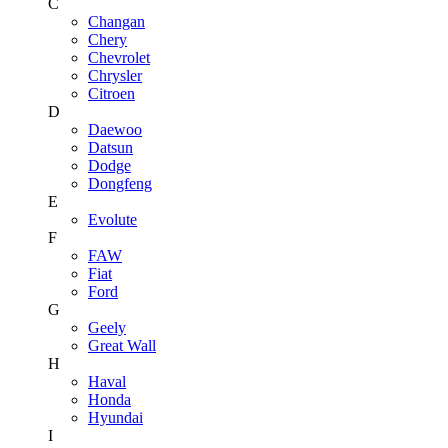
C
Changan
Chery
Chevrolet
Chrysler
Citroen
D
Daewoo
Datsun
Dodge
Dongfeng
E
Evolute
F
FAW
Fiat
Ford
G
Geely
Great Wall
H
Haval
Honda
Hyundai
I