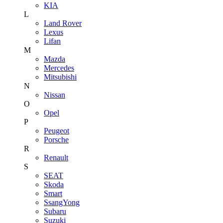
KIA
L
Land Rover
Lexus
Lifan
M
Mazda
Mercedes
Mitsubishi
N
Nissan
O
Opel
P
Peugeot
Porsche
R
Renault
S
SEAT
Skoda
Smart
SsangYong
Subaru
Suzuki