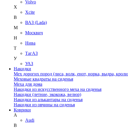
Volvo
X
Xcite
В
ВАЗ (Lada)
М
Москвич
Н
Нива
Т
ТагАЗ
У
УАЗ
Накидки
Мех дорогих пород (лиса, волк, енот, норка, выдра, кроли
Меховые квадраты на сиденья
Меха для дома
Накидки из искусственного меха на сиденья
Накидки (летние, экокожа, велюр)
Накидки из алькантары на сиденья
Накидки из овчины на сиденья
Коврики
A
Audi
B