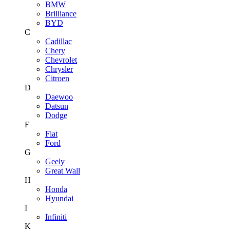
BMW
Brilliance
BYD
C
Cadillac
Chery
Chevrolet
Chrysler
Citroen
D
Daewoo
Datsun
Dodge
F
Fiat
Ford
G
Geely
Great Wall
H
Honda
Hyundai
I
Infiniti
K