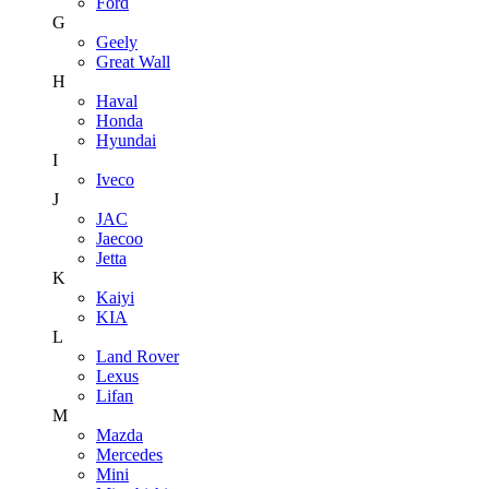
Ford
G
Geely
Great Wall
H
Haval
Honda
Hyundai
I
Iveco
J
JAC
Jaecoo
Jetta
K
Kaiyi
KIA
L
Land Rover
Lexus
Lifan
M
Mazda
Mercedes
Mini