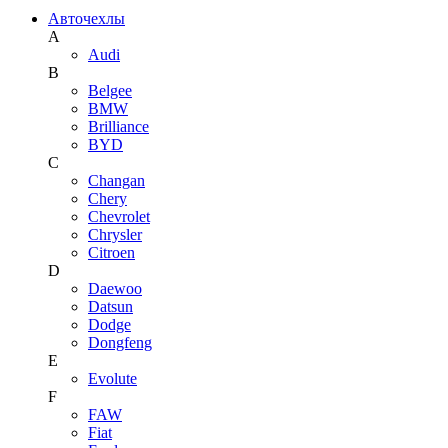
Авточехлы
A
Audi
B
Belgee
BMW
Brilliance
BYD
C
Changan
Chery
Chevrolet
Chrysler
Citroen
D
Daewoo
Datsun
Dodge
Dongfeng
E
Evolute
F
FAW
Fiat