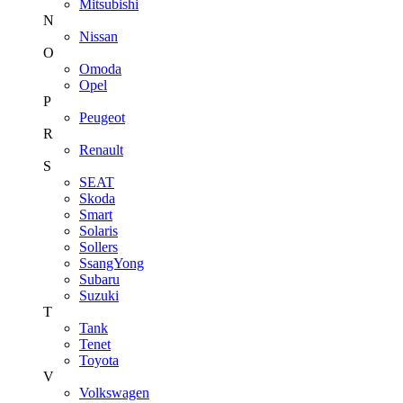
Mitsubishi
N
Nissan
O
Omoda
Opel
P
Peugeot
R
Renault
S
SEAT
Skoda
Smart
Solaris
Sollers
SsangYong
Subaru
Suzuki
T
Tank
Tenet
Toyota
V
Volkswagen