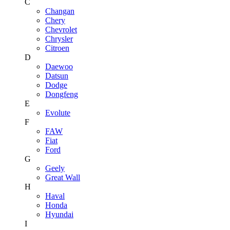
C
Changan
Chery
Chevrolet
Chrysler
Citroen
D
Daewoo
Datsun
Dodge
Dongfeng
E
Evolute
F
FAW
Fiat
Ford
G
Geely
Great Wall
H
Haval
Honda
Hyundai
I