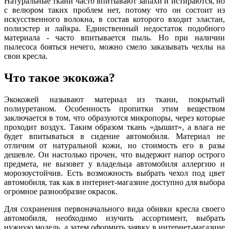
Натуральные ткани часто впитывают запахи и истираются, но
с велюром таких проблем нет, потому что он состоит из
искусственного волокна, в состав которого входит эластан,
полиэстер и лайкра. Единственный недостаток подобного
материала - часто впитывается пыль. Но при наличии
пылесоса бояться нечего, можно смело заказывать чехлы на
свои кресла.
Что такое экокожа?
Экокожей называют материал из ткани, покрытый
полиуретаном. Особенность пропитки этим веществом
заключается в том, что образуются микропоры, через которые
проходит воздух. Таким образом ткань «дышит», а влага не
будет впитываться в сидение автомобиля. Материал не
отличим от натуральной кожи, но стоимость его в разы
дешевле. Он настолько прочен, что выдержит напор острого
предмета, не вызовет у владельца автомобиля аллергию и
морозоустойчив. Есть возможность выбрать чехол под цвет
автомобиля, так как в интернет-магазине доступно для выбора
огромное разнообразие окрасок.
Для сохранения первоначального вида обивки кресла своего
автомобиля, необходимо изучить ассортимент, выбрать
нужную модель, а затем оформить заявку в интернет-магазине