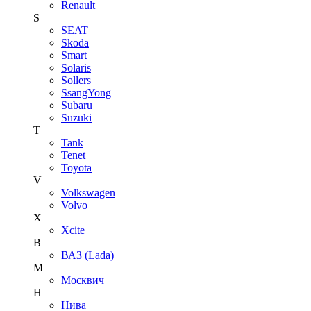
Renault
S
SEAT
Skoda
Smart
Solaris
Sollers
SsangYong
Subaru
Suzuki
T
Tank
Tenet
Toyota
V
Volkswagen
Volvo
X
Xcite
В
ВАЗ (Lada)
М
Москвич
Н
Нива