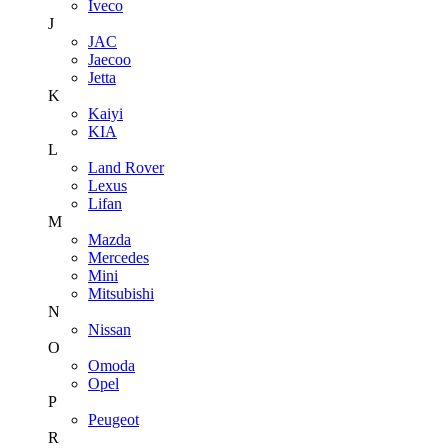
Iveco
J
JAC
Jaecoo
Jetta
K
Kaiyi
KIA
L
Land Rover
Lexus
Lifan
M
Mazda
Mercedes
Mini
Mitsubishi
N
Nissan
O
Omoda
Opel
P
Peugeot
R