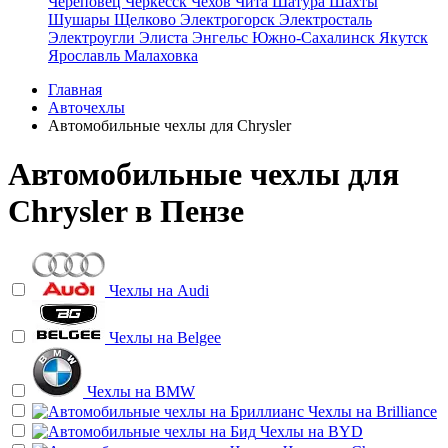
Череповец
Черкесск
Чехов
Чита
Шатура
Шахты
Шушары
Щелково
Электрогорск
Электросталь
Электроугли
Элиста
Энгельс
Южно-Сахалинск
Якутск
Ярославль
Малаховка
Главная
Авточехлы
Автомобильные чехлы для Chrysler
Автомобильные чехлы для
Chrysler в Пензе
Чехлы на
Audi
Чехлы на
Belgee
Чехлы на
BMW
Чехлы на
Brilliance
Чехлы на
BYD