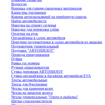
Водосгон
Воронка для горюче-смазочных материалов
Канистры топливные
Коврик антискользящий на приборную панель
Набор автомобилиста
Накидка на спинку сиденья
Накидки для перевозки собак
Оплетки на руль
Органайзеры в салон автомобиля
Передние подлокотники в салон автомобиля из экокожи
Подлокотник универсальный
Подушки "АВТОПИЛОТ"
Провода прикуривания
Пуфик
Рамка гос-номера
Ручные опрыскиватели
Сумка дорожная АВТОПИЛОТ
Сумки-органайзеры в багажник автомобиля EVA
Тенты автомобильные
Тросы для буксировки
Чехлы для хранения колес
Чехлы на запасное колесо
Чехлы универсальные "Охота и рыбалка"
Щетки стеклоочистителя