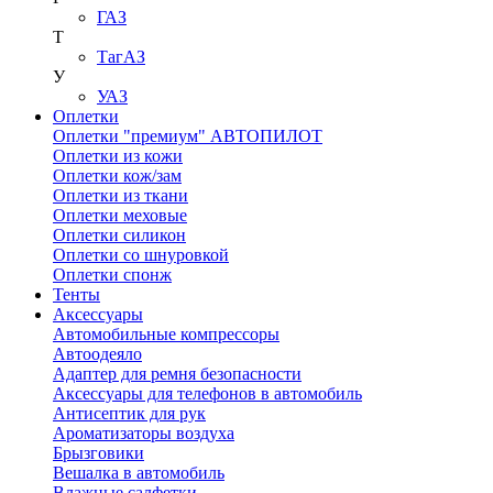
ГАЗ
Т
ТагАЗ
У
УАЗ
Оплетки
Оплетки "премиум" АВТОПИЛОТ
Оплетки из кожи
Оплетки кож/зам
Оплетки из ткани
Оплетки меховые
Оплетки силикон
Оплетки со шнуровкой
Оплетки спонж
Тенты
Аксессуары
Автомобильные компрессоры
Автоодеяло
Адаптер для ремня безопасности
Аксессуары для телефонов в автомобиль
Антисептик для рук
Ароматизаторы воздуха
Брызговики
Вешалка в автомобиль
Влажные салфетки