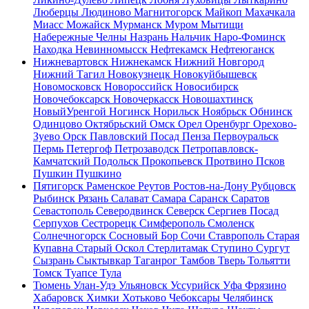
Люберцы
Людиново
Магнитогорск
Майкоп
Махачкала
Миасс
Можайск
Мурманск
Муром
Мытищи
Набережные Челны
Назрань
Нальчик
Наро-Фоминск
Находка
Невинномысск
Нефтекамск
Нефтеюганск
Нижневартовск
Нижнекамск
Нижний Новгород
Нижний Тагил
Новокузнецк
Новокуйбышевск
Новомосковск
Новороссийск
Новосибирск
Новочебоксарск
Новочеркасск
Новошахтинск
НовыйУренгой
Ногинск
Норильск
Ноябрьск
Обнинск
Одинцово
Октябрьский
Омск
Орел
Оренбург
Орехово-
Зуево
Орск
Павловский Посад
Пенза
Первоуральск
Пермь
Петергоф
Петрозаводск
Петропавловск-
Камчатский
Подольск
Прокопьевск
Протвино
Псков
Пушкин
Пушкино
Пятигорск
Раменское
Реутов
Ростов-на-Дону
Рубцовск
Рыбинск
Рязань
Салават
Самара
Саранск
Саратов
Севастополь
Северодвинск
Северск
Сергиев Посад
Серпухов
Сестрорецк
Симферополь
Смоленск
Солнечногорск
Сосновый Бор
Сочи
Ставрополь
Старая
Купавна
Старый Оскол
Стерлитамак
Ступино
Сургут
Сызрань
Сыктывкар
Таганрог
Тамбов
Тверь
Тольятти
Томск
Туапсе
Тула
Тюмень
Улан-Удэ
Ульяновск
Уссурийск
Уфа
Фрязино
Хабаровск
Химки
Хотьково
Чебоксары
Челябинск