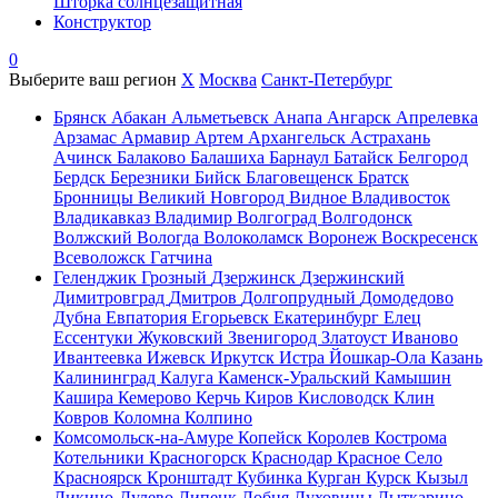
Шторка солнцезащитная
Конструктор
0
Выберите ваш регион
X
Москва
Санкт-Петербург
Брянск
Абакан
Альметьевск
Анапа
Ангарск
Апрелевка
Арзамас
Армавир
Артем
Архангельск
Астрахань
Ачинск
Балаково
Балашиха
Барнаул
Батайск
Белгород
Бердск
Березники
Бийск
Благовещенск
Братск
Бронницы
Великий Новгород
Видное
Владивосток
Владикавказ
Владимир
Волгоград
Волгодонск
Волжский
Вологда
Волоколамск
Воронеж
Воскресенск
Всеволожск
Гатчина
Геленджик
Грозный
Дзержинск
Дзержинский
Димитровград
Дмитров
Долгопрудный
Домодедово
Дубна
Евпатория
Егорьевск
Екатеринбург
Елец
Ессентуки
Жуковский
Звенигород
Златоуст
Иваново
Ивантеевка
Ижевск
Иркутск
Истра
Йошкар-Ола
Казань
Калининград
Калуга
Каменск-Уральский
Камышин
Кашира
Кемерово
Керчь
Киров
Кисловодск
Клин
Ковров
Коломна
Колпино
Комсомольск-на-Амуре
Копейск
Королев
Кострома
Котельники
Красногорск
Краснодар
Красное Село
Красноярск
Кронштадт
Кубинка
Курган
Курск
Кызыл
Ликино-Дулево
Липецк
Лобня
Луховицы
Лыткарино