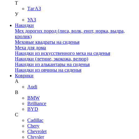
Т
ТагАЗ
У
УАЗ
Накидки
Мех дорогих пород (лиса, волк, енот, норка, выдра,
кролик)
Меховые квадраты на сиденья
Меха для дома
Накидки из искусственного меха на сиденья
Накидки (летние, экокожа, велюр)
Накидки из алькантары на сиденья
Накидки из овчины на сиденья
Коврики
A
Audi
B
BMW
Brilliance
BYD
C
Cadillac
Chery
Chevrolet
Chrysler