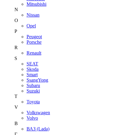
Mitsubishi
N
Nissan
O
Opel
P
Peugeot
Porsche
R
Renault
S
SEAT
Skoda
Smart
SsangYong
Subaru
Suzuki
T
Toyota
V
Volkswagen
Volvo
В
ВАЗ (Lada)
Г