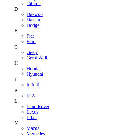
Citroen
D
Daewoo
Datsun
Dodge
F
Fiat
Ford
G
Geely
Great Wall
H
Honda
Hyundai
I
Infiniti
K
KIA
L
Land Rover
Lexus
Lifan
M
Mazda
Mercedes