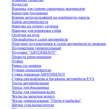
Водосгон
Воронка для горюче-смазочных материалов
Канистры топливные
Коврик антискользящий на приборную панель
Набор автомобилиста
Накидка на спинку сиденья
Накидки для перевозки собак
Оплетки на руль
Органайзеры в салон автомобиля
Передние подлокотники в салон автомобиля из экокожи
Подлокотник универсальный
Подушки "АВТОПИЛОТ"
Провода прикуривания
Пуфик
Рамка гос-номера
Ручные опрыскиватели
Сумка дорожная АВТОПИЛОТ
Сумки-органайзеры в багажник автомобиля EVA
Тенты автомобильные
Тросы для буксировки
Чехлы для хранения колес
Чехлы на запасное колесо
Чехлы универсальные "Охота и рыбалка"
Щетки стеклоочистителя