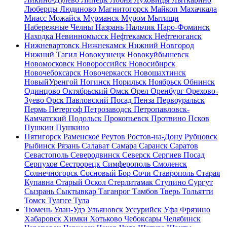
Люберцы
Людиново
Магнитогорск
Майкоп
Махачкала
Миасс
Можайск
Мурманск
Муром
Мытищи
Набережные Челны
Назрань
Нальчик
Наро-Фоминск
Находка
Невинномысск
Нефтекамск
Нефтеюганск
Нижневартовск
Нижнекамск
Нижний Новгород
Нижний Тагил
Новокузнецк
Новокуйбышевск
Новомосковск
Новороссийск
Новосибирск
Новочебоксарск
Новочеркасск
Новошахтинск
НовыйУренгой
Ногинск
Норильск
Ноябрьск
Обнинск
Одинцово
Октябрьский
Омск
Орел
Оренбург
Орехово-
Зуево
Орск
Павловский Посад
Пенза
Первоуральск
Пермь
Петергоф
Петрозаводск
Петропавловск-
Камчатский
Подольск
Прокопьевск
Протвино
Псков
Пушкин
Пушкино
Пятигорск
Раменское
Реутов
Ростов-на-Дону
Рубцовск
Рыбинск
Рязань
Салават
Самара
Саранск
Саратов
Севастополь
Северодвинск
Северск
Сергиев Посад
Серпухов
Сестрорецк
Симферополь
Смоленск
Солнечногорск
Сосновый Бор
Сочи
Ставрополь
Старая
Купавна
Старый Оскол
Стерлитамак
Ступино
Сургут
Сызрань
Сыктывкар
Таганрог
Тамбов
Тверь
Тольятти
Томск
Туапсе
Тула
Тюмень
Улан-Удэ
Ульяновск
Уссурийск
Уфа
Фрязино
Хабаровск
Химки
Хотьково
Чебоксары
Челябинск