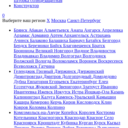
Шторка солнцезащитная
Конструктор
0
Выберите ваш регион
X
Москва
Санкт-Петербург
Брянск
Абакан
Альметьевск
Анапа
Ангарск
Апрелевка
Арзамас
Армавир
Артем
Архангельск
Астрахань
Ачинск
Балаково
Балашиха
Барнаул
Батайск
Белгород
Бердск
Березники
Бийск
Благовещенск
Братск
Бронницы
Великий Новгород
Видное
Владивосток
Владикавказ
Владимир
Волгоград
Волгодонск
Волжский
Вологда
Волоколамск
Воронеж
Воскресенск
Всеволожск
Гатчина
Геленджик
Грозный
Дзержинск
Дзержинский
Димитровград
Дмитров
Долгопрудный
Домодедово
Дубна
Евпатория
Егорьевск
Екатеринбург
Елец
Ессентуки
Жуковский
Звенигород
Златоуст
Иваново
Ивантеевка
Ижевск
Иркутск
Истра
Йошкар-Ола
Казань
Калининград
Калуга
Каменск-Уральский
Камышин
Кашира
Кемерово
Керчь
Киров
Кисловодск
Клин
Ковров
Коломна
Колпино
Комсомольск-на-Амуре
Копейск
Королев
Кострома
Котельники
Красногорск
Краснодар
Красное Село
Красноярск
Кронштадт
Кубинка
Курган
Курск
Кызыл
Ликино-Дулево
Липецк
Лобня
Луховицы
Лыткарино