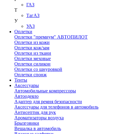
ГАЗ
Т
ТагАЗ
У
УАЗ
Оплетки
Оплетки "премиум" АВТОПИЛОТ
Оплетки из кожи
Оплетки кож/зам
Оплетки из ткани
Оплетки меховые
Оплетки силикон
Оплетки со шнуровкой
Оплетки спонж
Тенты
Аксессуары
Автомобильные компрессоры
Автоодеяло
Адаптер для ремня безопасности
Аксессуары для телефонов в автомобиль
Антисептик для рук
Ароматизаторы воздуха
Брызговики
Вешалка в автомобиль
Влажные салфетки