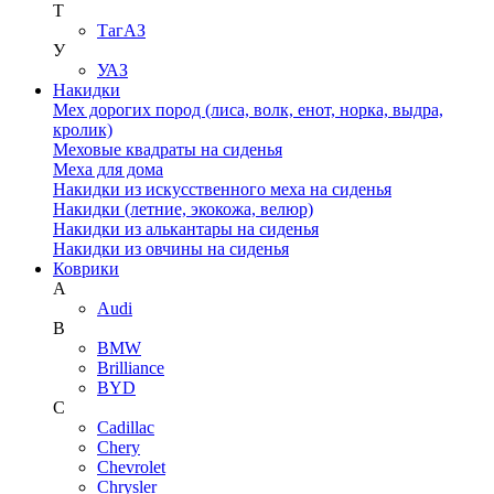
Т
ТагАЗ
У
УАЗ
Накидки
Мех дорогих пород (лиса, волк, енот, норка, выдра,
кролик)
Меховые квадраты на сиденья
Меха для дома
Накидки из искусственного меха на сиденья
Накидки (летние, экокожа, велюр)
Накидки из алькантары на сиденья
Накидки из овчины на сиденья
Коврики
A
Audi
B
BMW
Brilliance
BYD
C
Cadillac
Chery
Chevrolet
Chrysler