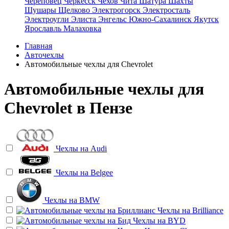
Череповец
Черкесск
Чехов
Чита
Шатура
Шахты
Шушары
Щелково
Электрогорск
Электросталь
Электроугли
Элиста
Энгельс
Южно-Сахалинск
Якутск
Ярославль
Малаховка
Главная
Авточехлы
Автомобильные чехлы для Chevrolet
Автомобильные чехлы для
Chevrolet в Пензе
Чехлы на
Audi
Чехлы на
Belgee
Чехлы на
BMW
Чехлы на
Brilliance
Чехлы на
BYD