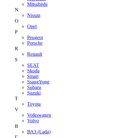
Mitsubishi
N
Nissan
O
Opel
P
Peugeot
Porsche
R
Renault
S
SEAT
Skoda
Smart
SsangYong
Subaru
Suzuki
T
Toyota
V
Volkswagen
Volvo
В
ВАЗ (Lada)
Г