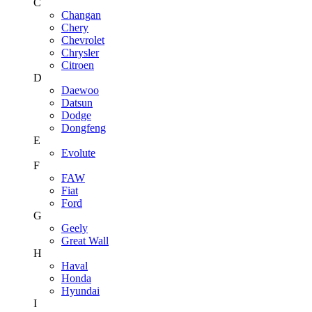
C
Changan
Chery
Chevrolet
Chrysler
Citroen
D
Daewoo
Datsun
Dodge
Dongfeng
E
Evolute
F
FAW
Fiat
Ford
G
Geely
Great Wall
H
Haval
Honda
Hyundai
I