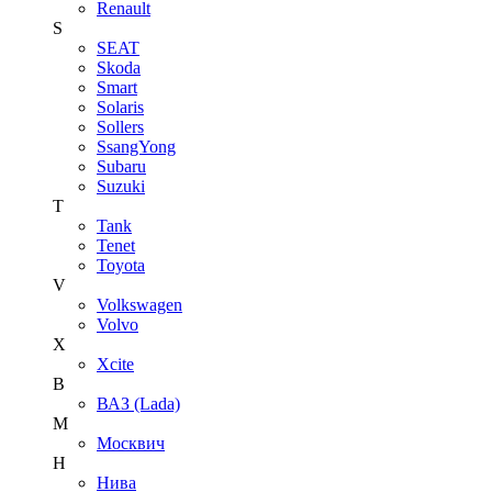
Renault
S
SEAT
Skoda
Smart
Solaris
Sollers
SsangYong
Subaru
Suzuki
T
Tank
Tenet
Toyota
V
Volkswagen
Volvo
X
Xcite
В
ВАЗ (Lada)
М
Москвич
Н
Нива