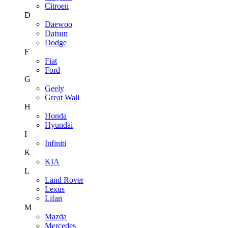
Citroen
D
Daewoo
Datsun
Dodge
F
Fiat
Ford
G
Geely
Great Wall
H
Honda
Hyundai
I
Infiniti
K
KIA
L
Land Rover
Lexus
Lifan
M
Mazda
Mercedes