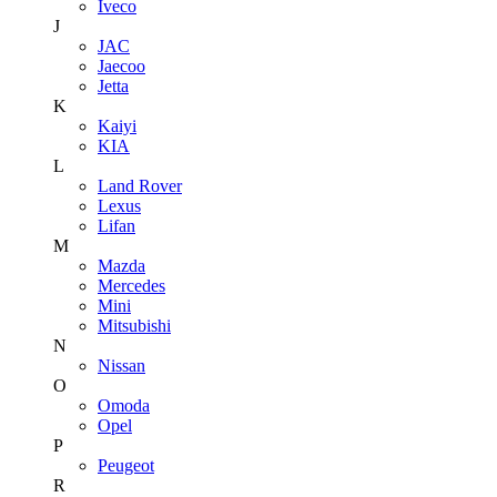
Iveco
J
JAC
Jaecoo
Jetta
K
Kaiyi
KIA
L
Land Rover
Lexus
Lifan
M
Mazda
Mercedes
Mini
Mitsubishi
N
Nissan
O
Omoda
Opel
P
Peugeot
R