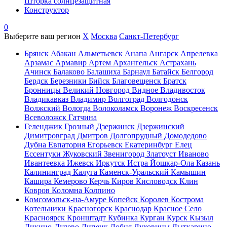
Шторка солнцезащитная
Конструктор
0
Выберите ваш регион
X
Москва
Санкт-Петербург
Брянск
Абакан
Альметьевск
Анапа
Ангарск
Апрелевка
Арзамас
Армавир
Артем
Архангельск
Астрахань
Ачинск
Балаково
Балашиха
Барнаул
Батайск
Белгород
Бердск
Березники
Бийск
Благовещенск
Братск
Бронницы
Великий Новгород
Видное
Владивосток
Владикавказ
Владимир
Волгоград
Волгодонск
Волжский
Вологда
Волоколамск
Воронеж
Воскресенск
Всеволожск
Гатчина
Геленджик
Грозный
Дзержинск
Дзержинский
Димитровград
Дмитров
Долгопрудный
Домодедово
Дубна
Евпатория
Егорьевск
Екатеринбург
Елец
Ессентуки
Жуковский
Звенигород
Златоуст
Иваново
Ивантеевка
Ижевск
Иркутск
Истра
Йошкар-Ола
Казань
Калининград
Калуга
Каменск-Уральский
Камышин
Кашира
Кемерово
Керчь
Киров
Кисловодск
Клин
Ковров
Коломна
Колпино
Комсомольск-на-Амуре
Копейск
Королев
Кострома
Котельники
Красногорск
Краснодар
Красное Село
Красноярск
Кронштадт
Кубинка
Курган
Курск
Кызыл
Ликино-Дулево
Липецк
Лобня
Луховицы
Лыткарино