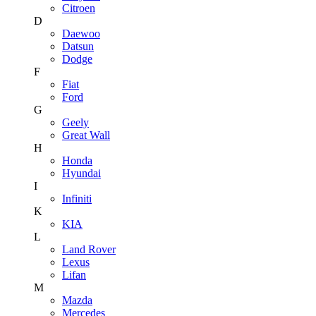
Citroen
D
Daewoo
Datsun
Dodge
F
Fiat
Ford
G
Geely
Great Wall
H
Honda
Hyundai
I
Infiniti
K
KIA
L
Land Rover
Lexus
Lifan
M
Mazda
Mercedes