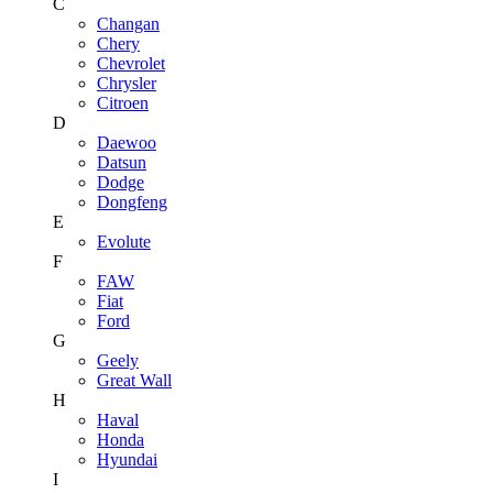
C
Changan
Chery
Chevrolet
Chrysler
Citroen
D
Daewoo
Datsun
Dodge
Dongfeng
E
Evolute
F
FAW
Fiat
Ford
G
Geely
Great Wall
H
Haval
Honda
Hyundai
I