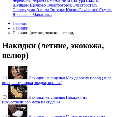
Череповец
Черкесск
Чехов
Чита
Шатура
Шахты
Шушары
Щелково
Электрогорск
Электросталь
Электроугли
Элиста
Энгельс
Южно-Сахалинск
Якутск
Ярославль
Малаховка
Главная
Накидки
Накидки (летние, экокожа, велюр)
Накидки (летние, экокожа,
велюр)
Накидки на сиденья
Мех дорогих пород (лиса,
волк, енот, норка, выдра, кролик)
Накидки на сиденья
Накидки из
искусственного меха на сиденья
Накидки на сиденья
Меховые квадраты на