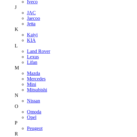
Iveco
J
JAC
Jaecoo
Jetta
K
Kaiyi
KIA
L
Land Rover
Lexus
Lifan
M
Mazda
Mercedes
Mini
Mitsubishi
N
Nissan
O
Omoda
Opel
P
Peugeot
R