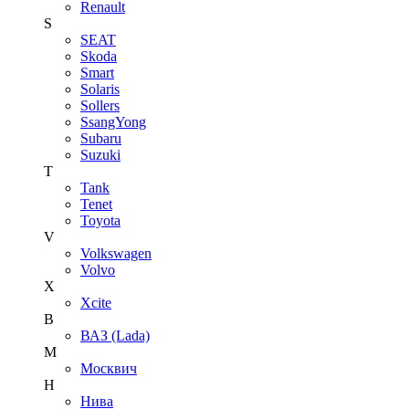
Renault
S
SEAT
Skoda
Smart
Solaris
Sollers
SsangYong
Subaru
Suzuki
T
Tank
Tenet
Toyota
V
Volkswagen
Volvo
X
Xcite
В
ВАЗ (Lada)
М
Москвич
Н
Нива