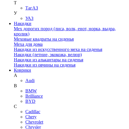
Т
ТагАЗ
У
УАЗ
Накидки
Мех дорогих пород (лиса, волк, енот, норка, выдра,
кролик)
Меховые квадраты на сиденья
Меха для дома
Накидки из искусственного меха на сиденья
Накидки (летние, экокожа, велюр)
Накидки из алькантары на сиденья
Накидки из овчины на сиденья
Коврики
A
Audi
B
BMW
Brilliance
BYD
C
Cadillac
Chery
Chevrolet
Chrysler