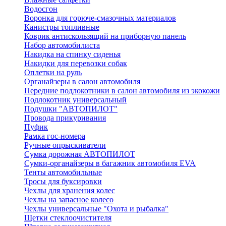
Водосгон
Воронка для горюче-смазочных материалов
Канистры топливные
Коврик антискользящий на приборную панель
Набор автомобилиста
Накидка на спинку сиденья
Накидки для перевозки собак
Оплетки на руль
Органайзеры в салон автомобиля
Передние подлокотники в салон автомобиля из экокожи
Подлокотник универсальный
Подушки "АВТОПИЛОТ"
Провода прикуривания
Пуфик
Рамка гос-номера
Ручные опрыскиватели
Сумка дорожная АВТОПИЛОТ
Сумки-органайзеры в багажник автомобиля EVA
Тенты автомобильные
Тросы для буксировки
Чехлы для хранения колес
Чехлы на запасное колесо
Чехлы универсальные "Охота и рыбалка"
Щетки стеклоочистителя