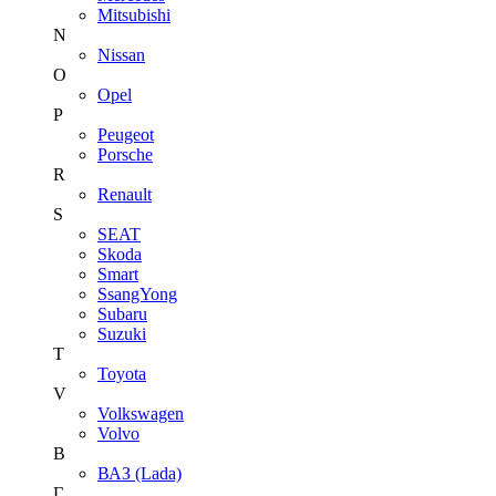
Mitsubishi
N
Nissan
O
Opel
P
Peugeot
Porsche
R
Renault
S
SEAT
Skoda
Smart
SsangYong
Subaru
Suzuki
T
Toyota
V
Volkswagen
Volvo
В
ВАЗ (Lada)
Г