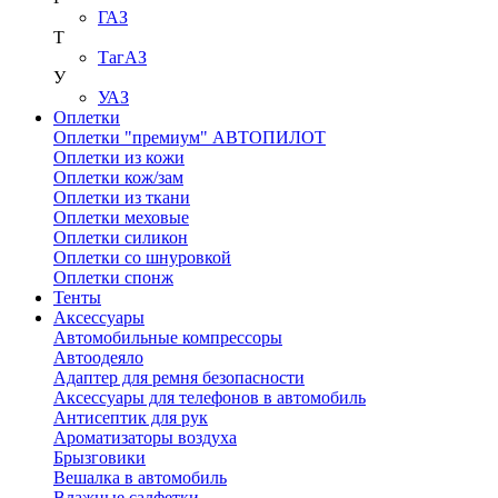
ГАЗ
Т
ТагАЗ
У
УАЗ
Оплетки
Оплетки "премиум" АВТОПИЛОТ
Оплетки из кожи
Оплетки кож/зам
Оплетки из ткани
Оплетки меховые
Оплетки силикон
Оплетки со шнуровкой
Оплетки спонж
Тенты
Аксессуары
Автомобильные компрессоры
Автоодеяло
Адаптер для ремня безопасности
Аксессуары для телефонов в автомобиль
Антисептик для рук
Ароматизаторы воздуха
Брызговики
Вешалка в автомобиль
Влажные салфетки