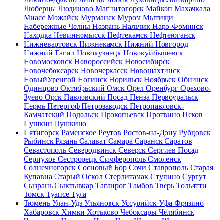
Люберцы
Людиново
Магнитогорск
Майкоп
Махачкала
Миасс
Можайск
Мурманск
Муром
Мытищи
Набережные Челны
Назрань
Нальчик
Наро-Фоминск
Находка
Невинномысск
Нефтекамск
Нефтеюганск
Нижневартовск
Нижнекамск
Нижний Новгород
Нижний Тагил
Новокузнецк
Новокуйбышевск
Новомосковск
Новороссийск
Новосибирск
Новочебоксарск
Новочеркасск
Новошахтинск
НовыйУренгой
Ногинск
Норильск
Ноябрьск
Обнинск
Одинцово
Октябрьский
Омск
Орел
Оренбург
Орехово-
Зуево
Орск
Павловский Посад
Пенза
Первоуральск
Пермь
Петергоф
Петрозаводск
Петропавловск-
Камчатский
Подольск
Прокопьевск
Протвино
Псков
Пушкин
Пушкино
Пятигорск
Раменское
Реутов
Ростов-на-Дону
Рубцовск
Рыбинск
Рязань
Салават
Самара
Саранск
Саратов
Севастополь
Северодвинск
Северск
Сергиев Посад
Серпухов
Сестрорецк
Симферополь
Смоленск
Солнечногорск
Сосновый Бор
Сочи
Ставрополь
Старая
Купавна
Старый Оскол
Стерлитамак
Ступино
Сургут
Сызрань
Сыктывкар
Таганрог
Тамбов
Тверь
Тольятти
Томск
Туапсе
Тула
Тюмень
Улан-Удэ
Ульяновск
Уссурийск
Уфа
Фрязино
Хабаровск
Химки
Хотьково
Чебоксары
Челябинск