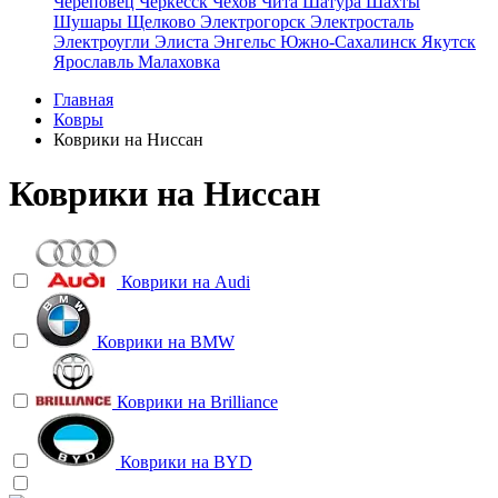
Череповец
Черкесск
Чехов
Чита
Шатура
Шахты
Шушары
Щелково
Электрогорск
Электросталь
Электроугли
Элиста
Энгельс
Южно-Сахалинск
Якутск
Ярославль
Малаховка
Главная
Ковры
Коврики на Ниссан
Коврики на Ниссан
Коврики на
Audi
Коврики на
BMW
Коврики на
Brilliance
Коврики на
BYD