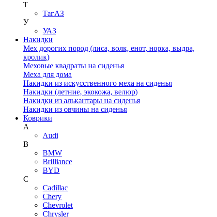
Т
ТагАЗ
У
УАЗ
Накидки
Мех дорогих пород (лиса, волк, енот, норка, выдра,
кролик)
Меховые квадраты на сиденья
Меха для дома
Накидки из искусственного меха на сиденья
Накидки (летние, экокожа, велюр)
Накидки из алькантары на сиденья
Накидки из овчины на сиденья
Коврики
A
Audi
B
BMW
Brilliance
BYD
C
Cadillac
Chery
Chevrolet
Chrysler