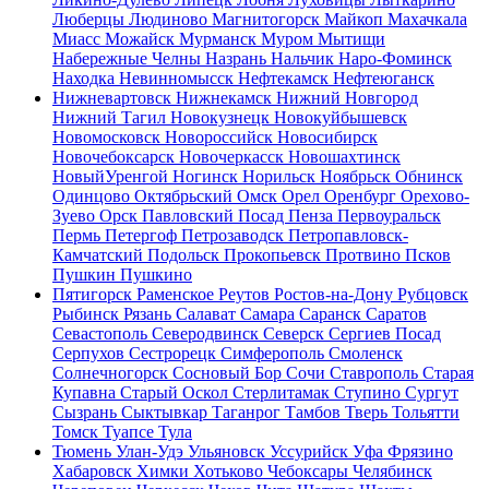
Люберцы
Людиново
Магнитогорск
Майкоп
Махачкала
Миасс
Можайск
Мурманск
Муром
Мытищи
Набережные Челны
Назрань
Нальчик
Наро-Фоминск
Находка
Невинномысск
Нефтекамск
Нефтеюганск
Нижневартовск
Нижнекамск
Нижний Новгород
Нижний Тагил
Новокузнецк
Новокуйбышевск
Новомосковск
Новороссийск
Новосибирск
Новочебоксарск
Новочеркасск
Новошахтинск
НовыйУренгой
Ногинск
Норильск
Ноябрьск
Обнинск
Одинцово
Октябрьский
Омск
Орел
Оренбург
Орехово-
Зуево
Орск
Павловский Посад
Пенза
Первоуральск
Пермь
Петергоф
Петрозаводск
Петропавловск-
Камчатский
Подольск
Прокопьевск
Протвино
Псков
Пушкин
Пушкино
Пятигорск
Раменское
Реутов
Ростов-на-Дону
Рубцовск
Рыбинск
Рязань
Салават
Самара
Саранск
Саратов
Севастополь
Северодвинск
Северск
Сергиев Посад
Серпухов
Сестрорецк
Симферополь
Смоленск
Солнечногорск
Сосновый Бор
Сочи
Ставрополь
Старая
Купавна
Старый Оскол
Стерлитамак
Ступино
Сургут
Сызрань
Сыктывкар
Таганрог
Тамбов
Тверь
Тольятти
Томск
Туапсе
Тула
Тюмень
Улан-Удэ
Ульяновск
Уссурийск
Уфа
Фрязино
Хабаровск
Химки
Хотьково
Чебоксары
Челябинск