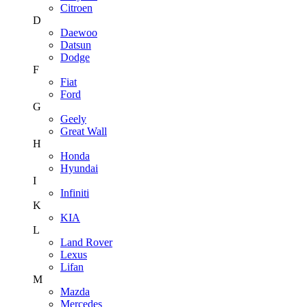
Citroen
D
Daewoo
Datsun
Dodge
F
Fiat
Ford
G
Geely
Great Wall
H
Honda
Hyundai
I
Infiniti
K
KIA
L
Land Rover
Lexus
Lifan
M
Mazda
Mercedes