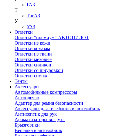
ГАЗ
Т
ТагАЗ
У
УАЗ
Оплетки
Оплетки "премиум" АВТОПИЛОТ
Оплетки из кожи
Оплетки кож/зам
Оплетки из ткани
Оплетки меховые
Оплетки силикон
Оплетки со шнуровкой
Оплетки спонж
Тенты
Аксессуары
Автомобильные компрессоры
Автоодеяло
Адаптер для ремня безопасности
Аксессуары для телефонов в автомобиль
Антисептик для рук
Ароматизаторы воздуха
Брызговики
Вешалка в автомобиль
Влажные салфетки