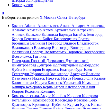
Шторка солнцезащитная
Конструктор
0
Выберите ваш регион
X
Москва
Санкт-Петербург
Брянск
Абакан
Альметьевск
Анапа
Ангарск
Апрелевка
Арзамас
Армавир
Артем
Архангельск
Астрахань
Ачинск
Балаково
Балашиха
Барнаул
Батайск
Белгород
Бердск
Березники
Бийск
Благовещенск
Братск
Бронницы
Великий Новгород
Видное
Владивосток
Владикавказ
Владимир
Волгоград
Волгодонск
Волжский
Вологда
Волоколамск
Воронеж
Воскресенск
Всеволожск
Гатчина
Геленджик
Грозный
Дзержинск
Дзержинский
Димитровград
Дмитров
Долгопрудный
Домодедово
Дубна
Евпатория
Егорьевск
Екатеринбург
Елец
Ессентуки
Жуковский
Звенигород
Златоуст
Иваново
Ивантеевка
Ижевск
Иркутск
Истра
Йошкар-Ола
Казань
Калининград
Калуга
Каменск-Уральский
Камышин
Кашира
Кемерово
Керчь
Киров
Кисловодск
Клин
Ковров
Коломна
Колпино
Комсомольск-на-Амуре
Копейск
Королев
Кострома
Котельники
Красногорск
Краснодар
Красное Село
Красноярск
Кронштадт
Кубинка
Курган
Курск
Кызыл
Ликино-Дулево
Липецк
Лобня
Луховицы
Лыткарино