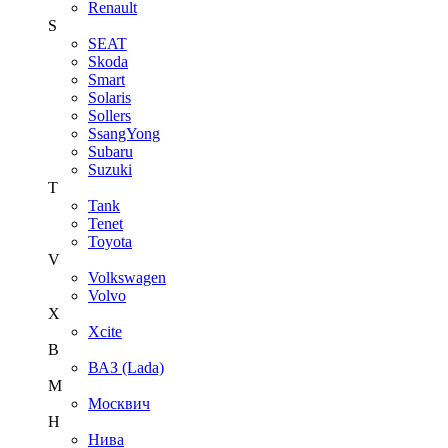
Renault
S
SEAT
Skoda
Smart
Solaris
Sollers
SsangYong
Subaru
Suzuki
T
Tank
Tenet
Toyota
V
Volkswagen
Volvo
X
Xcite
В
ВАЗ (Lada)
М
Москвич
Н
Нива