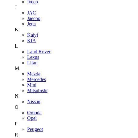
Iveco
J
JAC
Jaecoo
Jetta
K
Kaiyi
KIA
L
Land Rover
Lexus
Lifan
M
Mazda
Mercedes
Mini
Mitsubishi
N
Nissan
O
Omoda
Opel
P
Peugeot
R