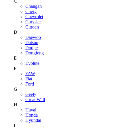
C
Changan
Chery
Chevrolet
Chrysler
Citroen
D
Daewoo
Datsun
Dodge
Dongfeng
E
Evolute
F
FAW
Fiat
Ford
G
Geely
Great Wall
H
Haval
Honda
Hyundai
I