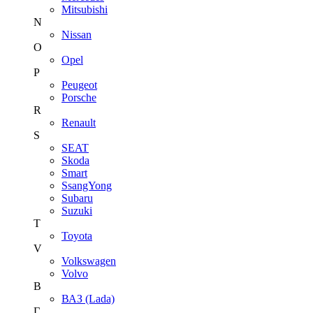
Mitsubishi
N
Nissan
O
Opel
P
Peugeot
Porsche
R
Renault
S
SEAT
Skoda
Smart
SsangYong
Subaru
Suzuki
T
Toyota
V
Volkswagen
Volvo
В
ВАЗ (Lada)
Г