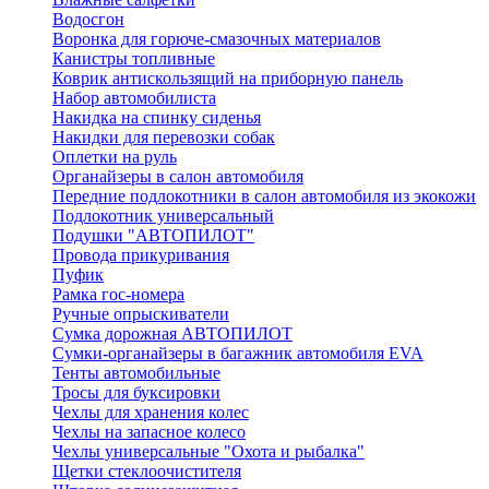
Водосгон
Воронка для горюче-смазочных материалов
Канистры топливные
Коврик антискользящий на приборную панель
Набор автомобилиста
Накидка на спинку сиденья
Накидки для перевозки собак
Оплетки на руль
Органайзеры в салон автомобиля
Передние подлокотники в салон автомобиля из экокожи
Подлокотник универсальный
Подушки "АВТОПИЛОТ"
Провода прикуривания
Пуфик
Рамка гос-номера
Ручные опрыскиватели
Сумка дорожная АВТОПИЛОТ
Сумки-органайзеры в багажник автомобиля EVA
Тенты автомобильные
Тросы для буксировки
Чехлы для хранения колес
Чехлы на запасное колесо
Чехлы универсальные "Охота и рыбалка"
Щетки стеклоочистителя