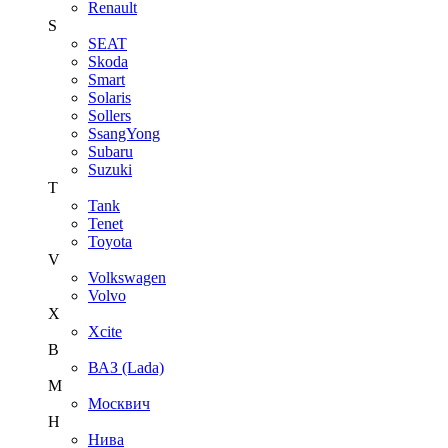
Renault
S
SEAT
Skoda
Smart
Solaris
Sollers
SsangYong
Subaru
Suzuki
T
Tank
Tenet
Toyota
V
Volkswagen
Volvo
X
Xcite
В
ВАЗ (Lada)
М
Москвич
Н
Нива