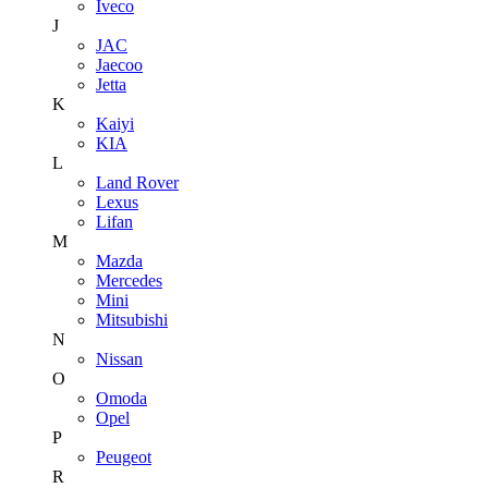
Iveco
J
JAC
Jaecoo
Jetta
K
Kaiyi
KIA
L
Land Rover
Lexus
Lifan
M
Mazda
Mercedes
Mini
Mitsubishi
N
Nissan
O
Omoda
Opel
P
Peugeot
R