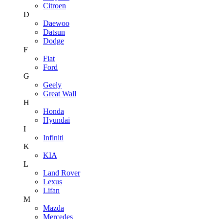
Citroen
D
Daewoo
Datsun
Dodge
F
Fiat
Ford
G
Geely
Great Wall
H
Honda
Hyundai
I
Infiniti
K
KIA
L
Land Rover
Lexus
Lifan
M
Mazda
Mercedes