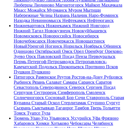
Люберцы
Людиново
Магнитогорск
Майкоп
Махачкала
Миасс
Можайск
Мурманск
Муром
Мытищи
Набережные Челны
Назрань
Нальчик
Наро-Фоминск
Находка
Невинномысск
Нефтекамск
Нефтеюганск
Нижневартовск
Нижнекамск
Нижний Новгород
Нижний Тагил
Новокузнецк
Новокуйбышевск
Новомосковск
Новороссийск
Новосибирск
Новочебоксарск
Новочеркасск
Новошахтинск
НовыйУренгой
Ногинск
Норильск
Ноябрьск
Обнинск
Одинцово
Октябрьский
Омск
Орел
Оренбург
Орехово-
Зуево
Орск
Павловский Посад
Пенза
Первоуральск
Пермь
Петергоф
Петрозаводск
Петропавловск-
Камчатский
Подольск
Прокопьевск
Протвино
Псков
Пушкин
Пушкино
Пятигорск
Раменское
Реутов
Ростов-на-Дону
Рубцовск
Рыбинск
Рязань
Салават
Самара
Саранск
Саратов
Севастополь
Северодвинск
Северск
Сергиев Посад
Серпухов
Сестрорецк
Симферополь
Смоленск
Солнечногорск
Сосновый Бор
Сочи
Ставрополь
Старая
Купавна
Старый Оскол
Стерлитамак
Ступино
Сургут
Сызрань
Сыктывкар
Таганрог
Тамбов
Тверь
Тольятти
Томск
Туапсе
Тула
Тюмень
Улан-Удэ
Ульяновск
Уссурийск
Уфа
Фрязино
Хабаровск
Химки
Хотьково
Чебоксары
Челябинск