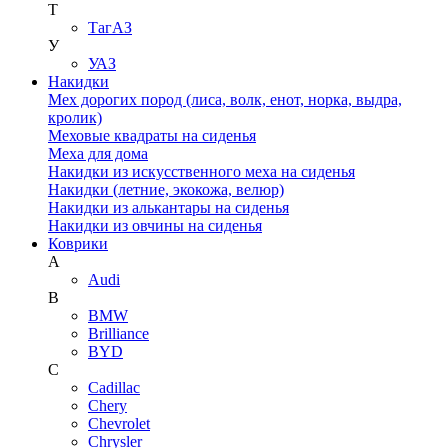
Т
ТагАЗ
У
УАЗ
Накидки
Мех дорогих пород (лиса, волк, енот, норка, выдра,
кролик)
Меховые квадраты на сиденья
Меха для дома
Накидки из искусственного меха на сиденья
Накидки (летние, экокожа, велюр)
Накидки из алькантары на сиденья
Накидки из овчины на сиденья
Коврики
A
Audi
B
BMW
Brilliance
BYD
C
Cadillac
Chery
Chevrolet
Chrysler