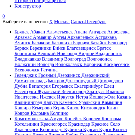
Шторка солнцезащитная
Конструктор
0
Выберите ваш регион
X
Москва
Санкт-Петербург
Брянск
Абакан
Альметьевск
Анапа
Ангарск
Апрелевка
Арзамас
Армавир
Артем
Архангельск
Астрахань
Ачинск
Балаково
Балашиха
Барнаул
Батайск
Белгород
Бердск
Березники
Бийск
Благовещенск
Братск
Бронницы
Великий Новгород
Видное
Владивосток
Владикавказ
Владимир
Волгоград
Волгодонск
Волжский
Вологда
Волоколамск
Воронеж
Воскресенск
Всеволожск
Гатчина
Геленджик
Грозный
Дзержинск
Дзержинский
Димитровград
Дмитров
Долгопрудный
Домодедово
Дубна
Евпатория
Егорьевск
Екатеринбург
Елец
Ессентуки
Жуковский
Звенигород
Златоуст
Иваново
Ивантеевка
Ижевск
Иркутск
Истра
Йошкар-Ола
Казань
Калининград
Калуга
Каменск-Уральский
Камышин
Кашира
Кемерово
Керчь
Киров
Кисловодск
Клин
Ковров
Коломна
Колпино
Комсомольск-на-Амуре
Копейск
Королев
Кострома
Котельники
Красногорск
Краснодар
Красное Село
Красноярск
Кронштадт
Кубинка
Курган
Курск
Кызыл
Ликино-Дулево
Липецк
Лобня
Луховицы
Лыткарино