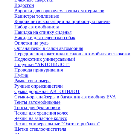
Водосгон
Воронка для горюче-смазочных материалов
Канистры топливные
Коврик антискользящий на приборную панель
Набор автомобилиста
Накидка на спинку сиденья
Накидки для перевозки собак
Оплетки на руль
Органайзеры в салон автомобиля
Передние подлокотники в салон автомобиля из экокожи
Подлокотник универсальный
Подушки "АВТОПИЛОТ"
Провода прикуривания
Пуфик
Рамка гос-номера
Ручные опрыскиватели
Сумка дорожная АВТОПИЛОТ
Сумки-органайзеры в багажник автомобиля EVA
Тенты автомобильные
Тросы для буксировки
Чехлы для хранения колес
Чехлы на запасное колесо
Чехлы универсальные "Охота и рыбалка"
Щетки стеклоочистителя