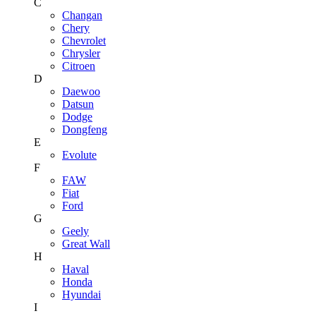
C
Changan
Chery
Chevrolet
Chrysler
Citroen
D
Daewoo
Datsun
Dodge
Dongfeng
E
Evolute
F
FAW
Fiat
Ford
G
Geely
Great Wall
H
Haval
Honda
Hyundai
I