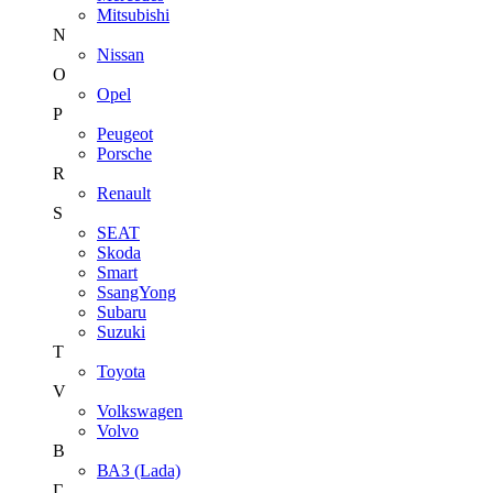
Mitsubishi
N
Nissan
O
Opel
P
Peugeot
Porsche
R
Renault
S
SEAT
Skoda
Smart
SsangYong
Subaru
Suzuki
T
Toyota
V
Volkswagen
Volvo
В
ВАЗ (Lada)
Г