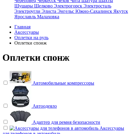
Череповец
Черкесск
Чехов
Чита
Шатура
Шахты
Шушары
Щелково
Электрогорск
Электросталь
Электроугли
Элиста
Энгельс
Южно-Сахалинск
Якутск
Ярославль
Малаховка
Главная
Аксессуары
Оплетки на руль
Оплетки спонж
Оплетки спонж
Автомобильные компрессоры
Автоодеяло
Адаптер для ремня безопасности
Аксессуары
для телефонов в автомобиль