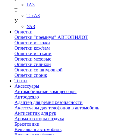
ГАЗ
Т
ТагАЗ
У
УАЗ
Оплетки
Оплетки "премиум" АВТОПИЛОТ
Оплетки из кожи
Оплетки кож/зам
Оплетки из ткани
Оплетки меховые
Оплетки силикон
Оплетки со шнуровкой
Оплетки спонж
Тенты
Аксессуары
Автомобильные компрессоры
Автоодеяло
Адаптер для ремня безопасности
Аксессуары для телефонов в автомобиль
Антисептик для рук
Ароматизаторы воздуха
Брызговики
Вешалка в автомобиль
Влажные салфетки